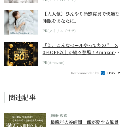
【大人気】ひんやり冷感寝具で快適な
睡眠をあなたに。
PR(アイリスプラザ)
「え、こんなセールやってたの？」8
0％OFF以上が続々登場！Amazonの
本気が...
PR(Amazon)
Recommended by
関連記事
趣味･教養
最晩年の谷崎潤一郎が愛する風景