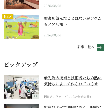
2026/08/06
NEW
聖書を読んだことはないがアダム
もノアも知…
2026/08/06
記事一覧へ
ピックアップ
最先端の技術と技術者たちの熱い
気持ちによって作られているオー
ダーメイド補聴器
PR
PR(ソノヴァ・ジャパン株式会社)
客室はすべて海側にあり、眼前に