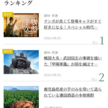
ランキング
NEW
趣味･教養
テンポが良くて登場キャラがすぐ
好きになる！スペシャル時代…
2026/08/02
No.
NEW
趣味･教養
戦国大名・武田信玄の事績を描い
た『甲陽軍鑑』が国を滅ぼす…
2026/08/02
No.
鹿児島県産の芋のみを用いて造ら
れている濵田酒造の本格焼酎
PR(濵田酒造)