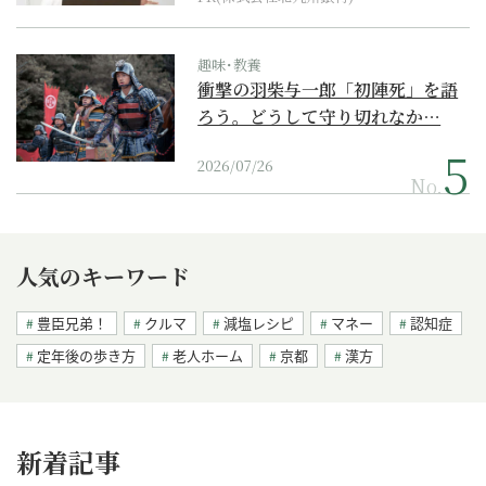
趣味･教養
衝撃の羽柴与一郎「初陣死」を語
ろう。どうして守り切れなか…
2026/07/26
No.
人気のキーワード
豊臣兄弟！
クルマ
減塩レシピ
マネー
認知症
定年後の歩き方
老人ホーム
京都
漢方
新着記事