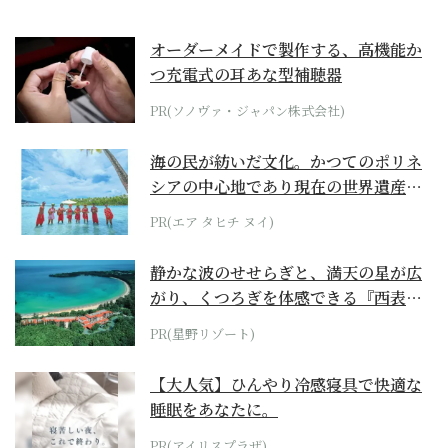
オーダーメイドで製作する、高機能か
つ充電式の耳あな型補聴器
PR(ソノヴァ・ジャパン株式会社)
海の民が紡いだ文化。かつてのポリネ
シアの中心地であり現在の世界遺産か
らみえてくる...
PR(エア タヒチ ヌイ)
静かな波のせせらぎと、満天の星が広
がり、くつろぎを体感できる『西表島
ホテル by...
PR(星野リゾート)
【大人気】ひんやり冷感寝具で快適な
睡眠をあなたに。
PR(アイリスプラザ)