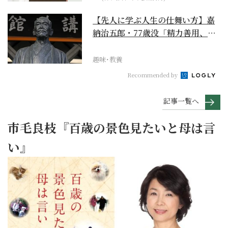
【先人に学ぶ人生の仕舞い方】嘉
納治五郎・77歳没「精力善用、自
他共栄」
趣味･教養
Recommended by
記事一覧へ
市毛良枝『百歳の景色見たいと母は言
い』