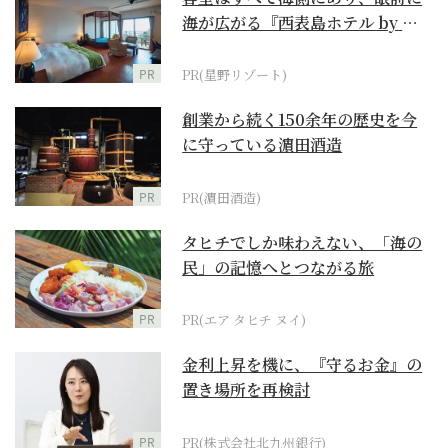
海が広がる『西表島ホテル by 星
野リゾート』
PR
PR(星野リゾート)
創業から続く150余年の歴史を今
に守っている濵田酒造
PR
PR(濵田酒造)
タヒチでしか味わえない、「海の
民」の記憶へとつながる旅
PR
PR(エア タヒチ ヌイ)
金利上昇を機に、『守るお金』の
置き場所を再検討
PR
PR(株式会社北九州銀行)