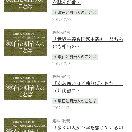
を詠んだ歌…
漱石と明治人のことば
2017/12/27
趣味･教養
「世界主義も国家主義も、どちら
にも相当の…
漱石と明治人のことば
2017/12/9
趣味･教養
「ああ寒いほど独りぼっちだ！」
（井伏鱒二…
漱石と明治人のことば
2017/11/26
趣味･教養
「多くの人が不幸を感じているの