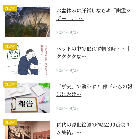
NEW
お盆休みに肝試しならぬ「幽霊ツ
アー」。“…
2026/08/07
NEW
ベッドの中で眠れず朝３時……｜
クタクタな…
2026/08/07
NEW
「事実」で動かす！ 部下からの報
告におけ…
2026/08/07
NEW
稀代の浮世絵師の作品200点余り
が集結。…