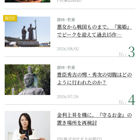
NEW
趣味･教養
悪女から戦国ものまで。『篤姫』
でピークを迎えて過去15作…
2026/08/02
No.
趣味･教養
豊臣秀吉の甥・秀次の切腹はどの
ように行われたのか？
2026/07/26
No.
金利上昇を機に、『守るお金』の
置き場所を再検討
PR(株式会社北九州銀行)