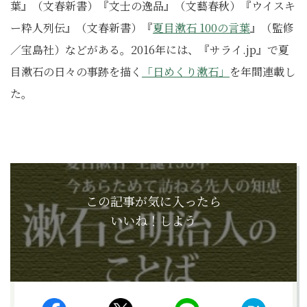
葉』（文春新書）『文士の逸品』（文藝春秋）『ウイスキ
ー粋人列伝』（文春新書）『
夏目漱石 100の言葉
』（監修
／宝島社）などがある。2016年には、『サライ.jp』で夏
目漱石の日々の事跡を描く
「日めくり漱石」
を年間連載し
た。
この記事が気に入ったら
いいね！しよう