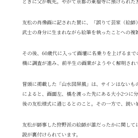
ときに父が戦死。やがて京都の東福寺に預けられた
友松の肖像画に記された賛に、「誤りて芸家（絵師
武士の身分に生まれながら絵筆を執ったことへの複
その後、60歳代に入って画壇に名乗りを上げるま
機に調査が進み、前半生の画業がようやく解明され
冒頭に掲載した「山水図屏風」は、サインはないも
によると、画面左、橋を渡った先にある大小2つに
後の友松様式に通じるとのこと。その一方で、鋭い
友松が師事した狩野派の絵師が誰だったかに関して
説が裏付けられています。