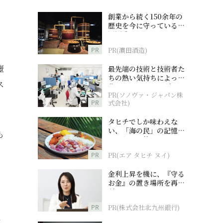
創業から続く150余年の
歴史を今に守っている濵
田酒造
PR
PR(濵田酒造)
壺
最先端の技術と技術者た
ちの熱い気持ちによって
ス
作られているオーダーメ
PR(ソノヴァ・ジャパン株
イド補聴器
PR
式会社)
タヒチでしか味わえな
い、「海の民」の記憶へ
も
とつながる旅
PR
PR(エア タヒチ ヌイ)
金利上昇を機に、『守る
お金』の置き場所を再検
討
PR
PR(株式会社北九州銀行)
に