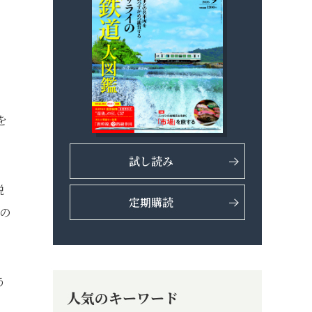
、
を
試し読み
説
定期購読
の
。
う
人気のキーワード