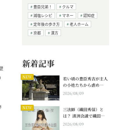
豊臣兄弟！
クルマ
減塩レシピ
マネー
認知症
定年後の歩き方
老人ホーム
京都
漢方
新着記事
壁
NEW
り
若い頃の豊臣秀吉が主人
の小姓たちから虐め…
2026/08/09
き
NEW
三法師（織田秀信）と
は？ 清洲会議で織田…
2026/08/09