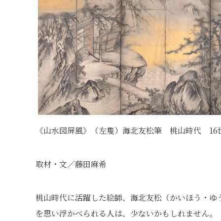
《山水図屏風》（左隻）海北友松筆 桃山時代 16
取材・文／藤田麻希
桃山時代に活躍した絵師、海北友松（かいほう・ゆ
を思い浮かべられる人は、少ないかもしれません。