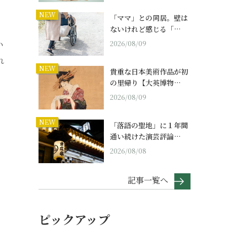
NEW
「ママ」との同居。壁は
ないけれど感じる「…
い
2026/08/09
れ
NEW
貴重な日本美術作品が初
の里帰り【大英博物…
2026/08/09
NEW
「落語の聖地」に１年間
通い続けた演芸評論…
2026/08/08
記事一覧へ
ピックアップ