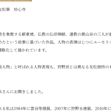
友松筆 妙心寺
教を象徴する蘇東坡、仏教の仏印禅師、道教の黄山谷の三人が
めたという故事に基づいた作品。人物の表情はじつにユーモラ
簡略化して描かれています。
袋人物」と呼ばれる人物表現も、狩野派とは異なる友松独特の
本さんにお聞きしました。
私は1984年に雲谷等顔展、2007年に狩野永徳展、2010年