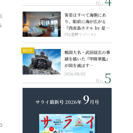
No.
客室はすべて海側にあ
大
り、眼前に海が広がる
ち
『西表島ホテル by 星野
リゾート』
PR(星野リゾート)
NEW
戦国大名・武田信玄の事
績を描いた『甲陽軍鑑』
が国を滅ぼす…
2026/08/02
No.
9
サライ最新号
2026年
月号
の