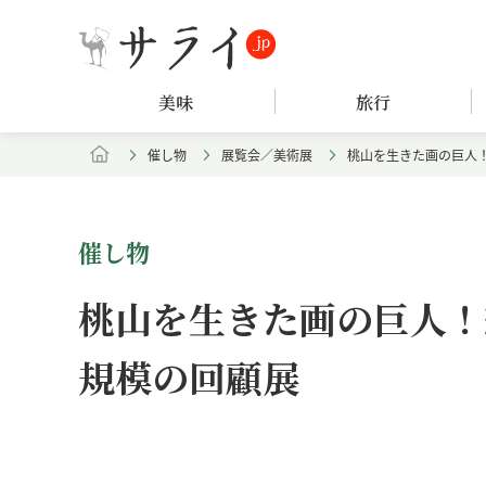
美味
旅行
催し物
展覧会／美術展
桃山を生きた画の巨人
催し物
桃山を生きた画の巨人！
規模の回顧展
Loaded
:
/
Unmute
7.61%