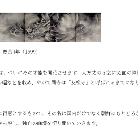
長4年（1599)
は、ついにその才能を開花させます。大方丈の５室に52面の障
掛幅などを収め、やがて同寺は「友松寺」と呼ばれるまでにな
に得意とするもので、その名は国内だけでなく朝鮮にもとどろ
から脱し、独自の画境を切り開いていきます。