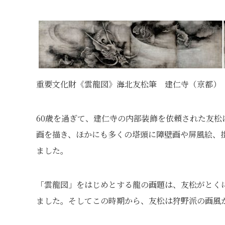
重要文化財《雲龍図》海北友松筆 建仁寺（京都） 慶
60歳を過ぎて、建仁寺の内部装飾を依頼された友松
画を描き、ほかにも多くの塔頭に障壁画や屏風絵、
ました。
「雲龍図」をはじめとする龍の画題は、友松がとく
ました。そしてこの時期から、友松は狩野派の画風