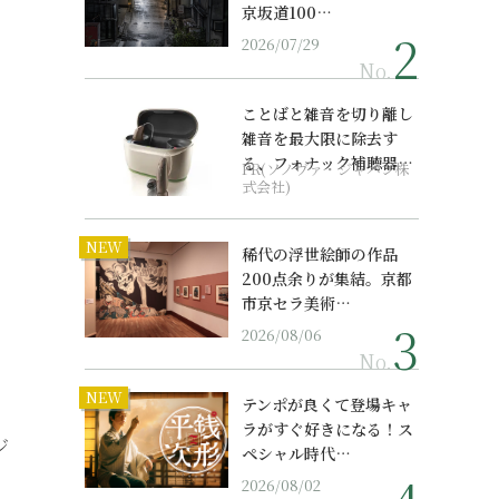
京坂道100…
2026/07/29
No.
ことばと雑音を切り離し
雑音を最大限に除去す
る、フォナック補聴器の
PR(ソノヴァ・ジャパン株
最上位モデル
式会社)
NEW
稀代の浮世絵師の作品
200点余りが集結。京都
市京セラ美術…
2026/08/06
No.
NEW
テンポが良くて登場キャ
ラがすぐ好きになる！ス
ジ
ペシャル時代…
2026/08/02