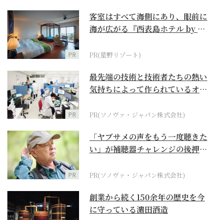
客室はすべて海側にあり、眼前に
海が広がる『西表島ホテル by 星
野リゾート』
PR
PR(星野リゾート)
最先端の技術と技術者たちの熱い
気持ちによって作られているオー
ダーメイド補聴器
PR
PR(ソノヴァ・ジャパン株式会社)
「ヤブサメの声をもう一度聴きた
い」が補聴器チャレンジの後押し
に
PR
PR(ソノヴァ・ジャパン株式会社)
創業から続く150余年の歴史を今
に守っている濵田酒造