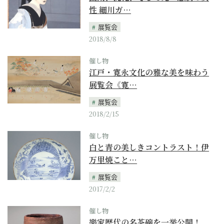
性 細川ガ…
展覧会
2018/8/8
催し物
江戸・寛永文化の雅な美を味わう
展覧会《寛…
展覧会
2018/2/15
催し物
白と青の美しきコントラスト！伊
万里焼こと…
展覧会
2017/2/2
催し物
樂家歴代の名茶碗を一挙公開！