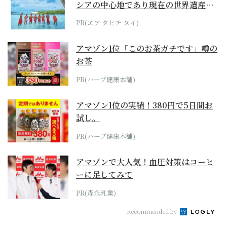
シアの中心地であり現在の世界遺産か
らみえてくる...
PR(エア タヒチ ヌイ)
アマゾン1位「このお茶ガチです」噂の
お茶
PR(ハーブ健康本舗)
アマゾン1位の実績！380円で5日間お
試し。
PR(ハーブ健康本舗)
アマゾンで大人気！血圧対策はコーヒ
ーに足してみて
PR(森永乳業)
Recommended by