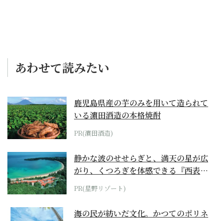
あわせて読みたい
鹿児島県産の芋のみを用いて造られて
いる濵田酒造の本格焼酎
PR(濵田酒造)
静かな波のせせらぎと、満天の星が広
がり、くつろぎを体感できる『西表島
ホテル by...
PR(星野リゾート)
海の民が紡いだ文化。かつてのポリネ