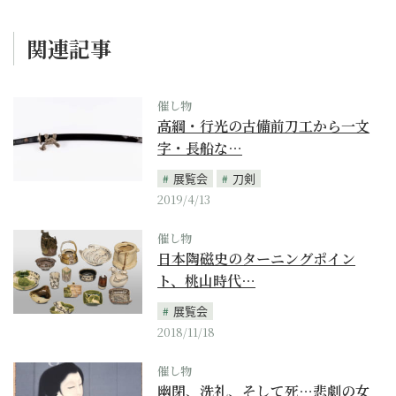
関連記事
催し物
高綱・行光の古備前刀工から一文
字・長船な…
展覧会
刀剣
2019/4/13
催し物
日本陶磁史のターニングポイン
ト、桃山時代…
展覧会
2018/11/18
催し物
幽閉、洗礼、そして死…悲劇の女