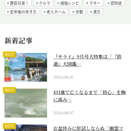
豊臣兄弟！
クルマ
減塩レシピ
マネー
認知症
定年後の歩き方
老人ホーム
京都
漢方
新着記事
NEW
『サライ』9月号大特集は「『鉄
道』大図鑑…
2026/08/07
NEW
101歳で亡くなるまで「初心」を胸
に高み…
2026/08/07
NEW
お盆休みに肝試しならぬ「幽霊ツ