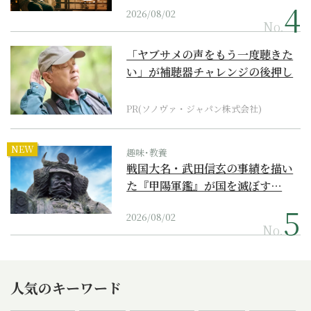
2026/08/02
No.
「ヤブサメの声をもう一度聴きた
い」が補聴器チャレンジの後押し
に
PR(ソノヴァ・ジャパン株式会社)
NEW
趣味･教養
戦国大名・武田信玄の事績を描い
た『甲陽軍鑑』が国を滅ぼす…
2026/08/02
No.
人気のキーワード