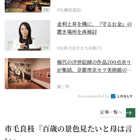
PR
PR(濵田酒造)
金利上昇を機に、『守るお金』の
置き場所を再検討
PR
PR(株式会社北九州銀行)
稀代の浮世絵師の作品200点余り
が集結。京都市京セラ美術館の
「浮世絵スーパークリ...
催し物
Recommended by
記事一覧へ
市毛良枝『百歳の景色見たいと母は言