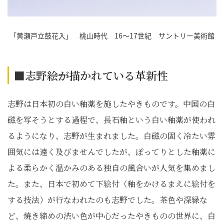
「黄瀬戸立鼓花入」 桃山時代 16～17世紀 サントリー美術館
■志野――絵が描かれている革新性
志野は日本初の白い釉薬を施したやきものです。中国の白
磁を写そうとする過程で、長石釉という白い釉薬が使われ
るようになり、志野が生まれました。白磁の固く冷たい雰
囲気には遠く及びませんでしたが、ぽってりとした釉薬に
よる柔らかく温かみのある独自の風合いが人気を集めまし
た。また、日本で初めて下絵付（釉をかけるまえに絵付を
する技法）が行なわれたのも志野でした。茶色や深緑な
ど、焼き締めの渋い色が中心だったやきものの世界に、白