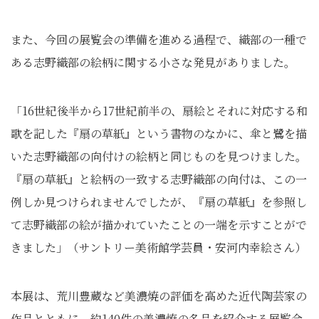
また、今回の展覧会の準備を進める過程で、織部の一種で
ある志野織部の絵柄に関する小さな発見がありました。
「16世紀後半から17世紀前半の、扇絵とそれに対応する和
歌を記した『扇の草紙』という書物のなかに、傘と鷺を描
いた志野織部の向付けの絵柄と同じものを見つけました。
『扇の草紙』と絵柄の一致する志野織部の向付は、この一
例しか見つけられませんでしたが、『扇の草紙』を参照し
て志野織部の絵が描かれていたことの一端を示すことがで
きました」（サントリー美術館学芸員・安河内幸絵さん）
本展は、荒川豊蔵など美濃焼の評価を高めた近代陶芸家の
作品とともに、約140件の美濃焼の名品を紹介する展覧会