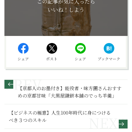
この記事が気に入ったら
いいね！しよう
シェア
ポスト
シェア
ブックマーク
【京都人のお墨付き】能役者・味方團さんおすす
めの京都甘味「大黒屋鎌餅本舗のでっち羊羹」
【ビジネスの極意】人生100年時代に身につける
べき３つのスキル