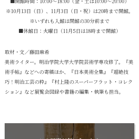
■開館時間：10:00～18:00（金・土は10:00～20:00）
※10月13日（日）、11月3日（日・祝）は20時まで開館。
※いずれも入館は閉館の30分前まで
■休館日：火曜日（11月5日は18時まで開館）
取材・文／藤田麻希
美術ライター。明治学院大学大学院芸術学専攻修了。『美
術手帖』
などへの寄稿ほか、『日本美術全集』『超絶技
巧！明治工芸の粋』
『村上隆のスーパーフラット・コレク
ション』
など展覧会図録や書籍の編集・執筆も担当。