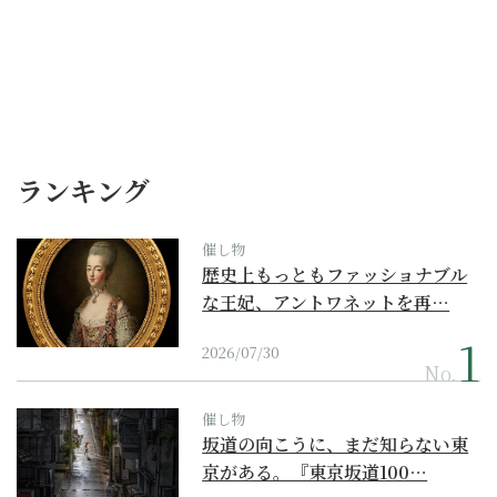
ランキング
催し物
歴史上もっともファッショナブル
な王妃、アントワネットを再…
2026/07/30
No.
催し物
坂道の向こうに、まだ知らない東
京がある。『東京坂道100…