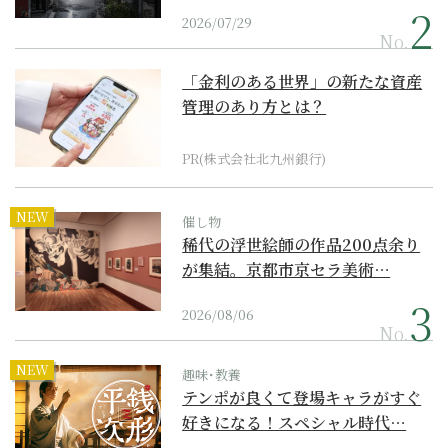
2026/07/29
No.
「金利のある世界」の新たな資産
管理のあり方とは？
PR(株式会社北九州銀行)
NEW
催し物
稀代の浮世絵師の作品200点余り
が集結。京都市京セラ美術…
2026/08/06
No.
NEW
趣味･教養
テンポが良くて登場キャラがすぐ
好きになる！スペシャル時代…