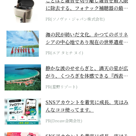
ことばと雑音を切り離し雑音を最大限
に除去する、フォナック補聴器の最上
位モデル
PR(ソノヴァ・ジャパン株式会社)
海の民が紡いだ文化。かつてのポリネ
シアの中心地であり現在の世界遺産か
らみえてくる...
PR(エア タヒチ ヌイ)
静かな波のせせらぎと、満天の星が広
がり、くつろぎを体感できる『西表島
ホテル by...
PR(星野リゾート)
SNSアカウントを着実に成長。実はみ
んなココ使ってます。
PR(Dreaw合同会社)