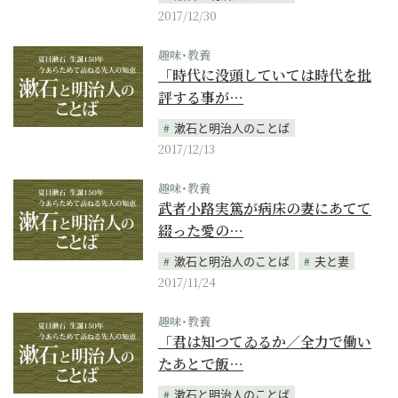
2017/12/30
趣味･教養
「時代に没頭していては時代を批
評する事が…
漱石と明治人のことば
2017/12/13
趣味･教養
武者小路実篤が病床の妻にあてて
綴った愛の…
漱石と明治人のことば
夫と妻
2017/11/24
趣味･教養
「君は知つてゐるか／全力で働い
たあとで飯…
漱石と明治人のことば