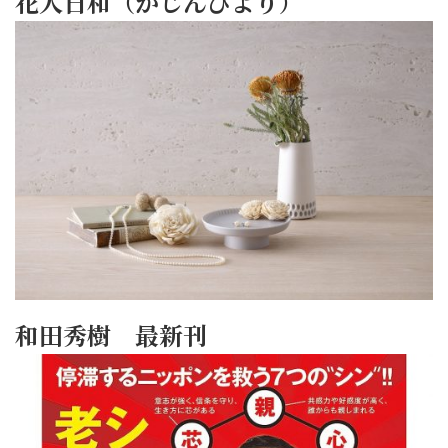
花人日和（かじんびより）
和田秀樹 最新刊