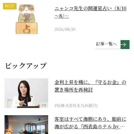
NEW
ニャンコ先生の開運星占い（8/10
～8/…
2026/08/10
記事一覧へ
ピックアップ
金利上昇を機に、『守るお金』の
置き場所を再検討
PR
PR(株式会社北九州銀行)
客室はすべて海側にあり、眼前に
海が広がる『西表島ホテル by 星
野リゾート』