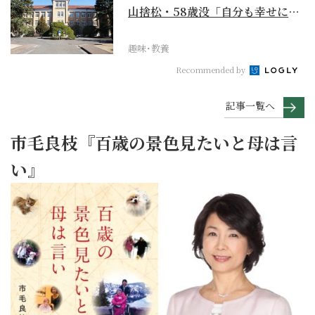
山捨松・58歳没「自分も幸せにな
れその上お国のため...
趣味･教養
Recommended by
記事一覧へ
市毛良枝『百歳の景色見たいと母は言
い』