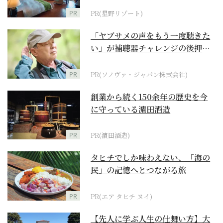
PR
PR(星野リゾート)
「ヤブサメの声をもう一度聴きた
い」が補聴器チャレンジの後押し
に
PR
PR(ソノヴァ・ジャパン株式会社)
創業から続く150余年の歴史を今
に守っている濵田酒造
PR
PR(濵田酒造)
タヒチでしか味わえない、「海の
民」の記憶へとつながる旅
PR
PR(エア タヒチ ヌイ)
【先人に学ぶ人生の仕舞い方】大