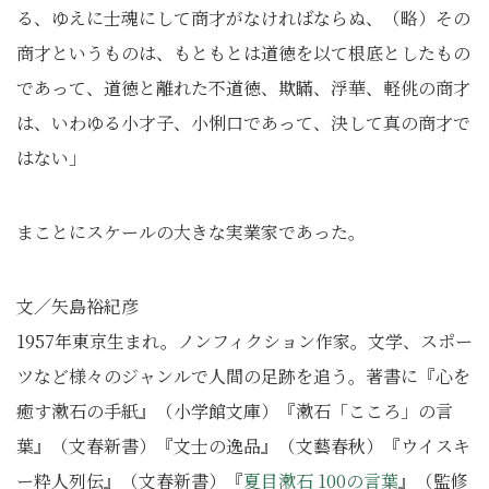
る、ゆえに士魂にして商才がなければならぬ、（略）その
商才というものは、もともとは道徳を以て根底としたもの
であって、道徳と離れた不道徳、欺瞞、浮華、軽佻の商才
は、いわゆる小才子、小悧口であって、決して真の商才で
はない」
まことにスケールの大きな実業家であった。
文／矢島裕紀彦
1957年東京生まれ。ノンフィクション作家。文学、スポー
ツなど様々のジャンルで人間の足跡を追う。著書に『心を
癒す漱石の手紙』（小学館文庫）『漱石「こころ」の言
葉』（文春新書）『文士の逸品』（文藝春秋）『ウイスキ
ー粋人列伝』（文春新書）『
夏目漱石 100の言葉
』（監修