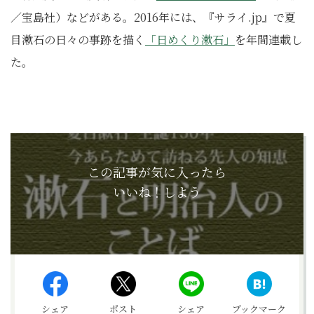
／宝島社）などがある。2016年には、『サライ.jp』で夏
目漱石の日々の事跡を描く
「日めくり漱石」
を年間連載し
た。
この記事が気に入ったら
いいね！しよう
シェア
ポスト
シェア
ブックマーク