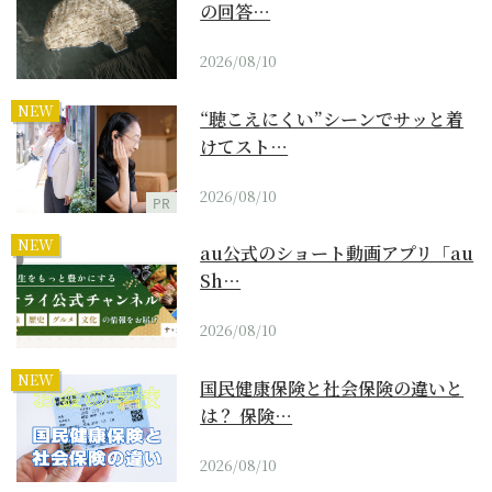
の回答…
2026/08/10
NEW
“聴こえにくい”シーンでサッと着
けてスト…
2026/08/10
PR
NEW
au公式のショート動画アプリ「au
Sh…
2026/08/10
NEW
国民健康保険と社会保険の違いと
は？ 保険…
2026/08/10