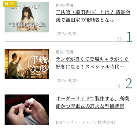
NEW
趣味･教養
三法師（織田秀信）とは？ 清洲会
議で織田家の後継者となっ…
2026/08/09
No.
趣味･教養
テンポが良くて登場キャラがすぐ
好きになる！スペシャル時代…
2026/08/02
No.
オーダーメイドで製作する、高機
能かつ充電式の耳あな型補聴器
PR(ソノヴァ・ジャパン株式会社)