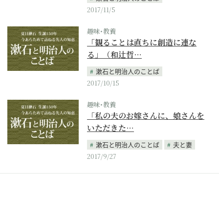
2017/11/5
趣味･教養
「観ることは直ちに創造に連な
る」（和辻哲…
漱石と明治人のことば
2017/10/15
趣味･教養
「私の夫のお嫁さんに、娘さんを
いただきた…
漱石と明治人のことば
夫と妻
2017/9/27