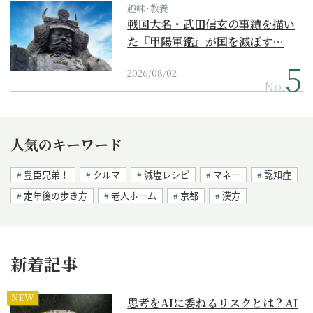
趣味･教養
戦国大名・武田信玄の事績を描い
た『甲陽軍鑑』が国を滅ぼす…
2026/08/02
No.
人気のキーワード
豊臣兄弟！
クルマ
減塩レシピ
マネー
認知症
定年後の歩き方
老人ホーム
京都
漢方
新着記事
NEW
思考をAIに委ねるリスクとは？AI