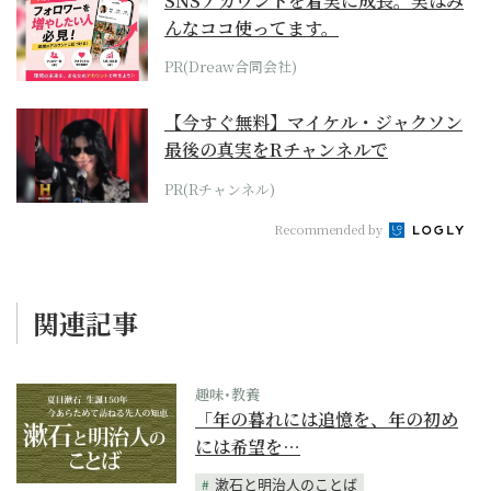
SNSアカウントを着実に成長。実はみ
んなココ使ってます。
PR(Dreaw合同会社)
【今すぐ無料】マイケル・ジャクソン
最後の真実をRチャンネルで
PR(Rチャンネル)
Recommended by
関連記事
趣味･教養
「年の暮れには追憶を、年の初め
には希望を…
漱石と明治人のことば