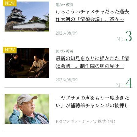
NEW
趣味･教養
けっこうハチャメチャだった過去
作大河の「清須会議」。茶々…
2026/08/09
No.
NEW
趣味･教養
最新の知見をもとに描かれた「清
須会議」。制作陣の腕の見せ…
2026/08/09
No.
「ヤブサメの声をもう一度聴きた
い」が補聴器チャレンジの後押し
に
PR(ソノヴァ・ジャパン株式会社)