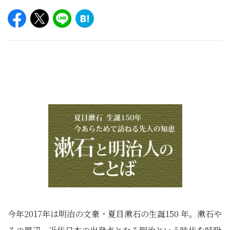
今年2017年は明治の文豪・夏目漱石の生誕150 年。漱石や