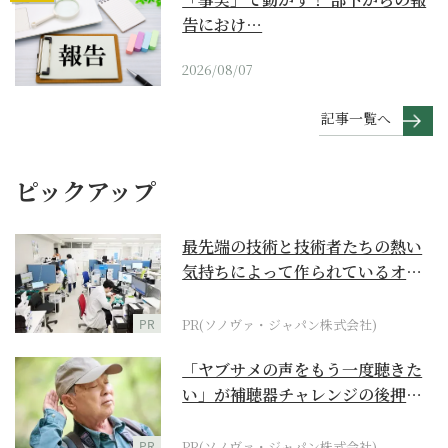
告におけ…
2026/08/07
記事一覧へ
ピックアップ
最先端の技術と技術者たちの熱い
気持ちによって作られているオー
ダーメイド補聴器
PR
PR(ソノヴァ・ジャパン株式会社)
「ヤブサメの声をもう一度聴きた
い」が補聴器チャレンジの後押し
に
PR
PR(ソノヴァ・ジャパン株式会社)