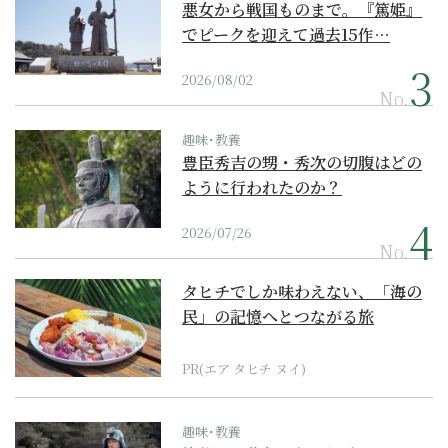
悪女から戦国ものまで。『篤姫』
でピークを迎えて過去15作…
2026/08/02
No.
趣味･教養
豊臣秀吉の甥・秀次の切腹はどの
ように行われたのか？
2026/07/26
No.
タヒチでしか味わえない、「海の
民」の記憶へとつながる旅
PR(エア タヒチ ヌイ)
趣味･教養