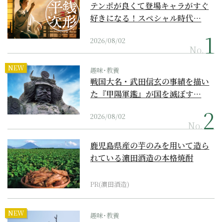
テンポが良くて登場キャラがすぐ
好きになる！スペシャル時代…
2026/08/02
No.
NEW
趣味･教養
戦国大名・武田信玄の事績を描い
た『甲陽軍鑑』が国を滅ぼす…
2026/08/02
No.
鹿児島県産の芋のみを用いて造ら
れている濵田酒造の本格焼酎
PR(濵田酒造)
NEW
趣味･教養