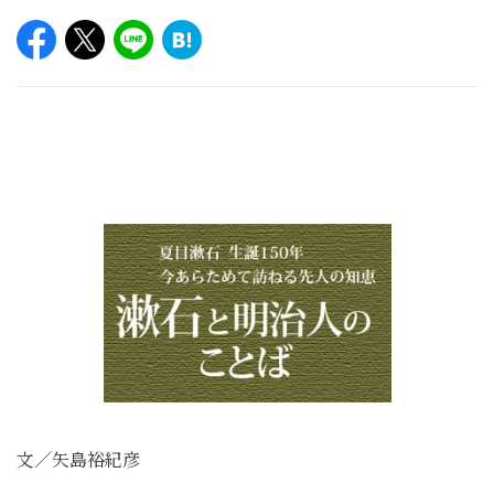
文／矢島裕紀彦