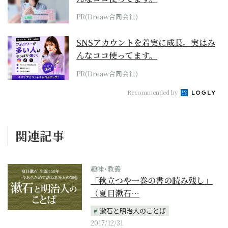
PR(Dreaw合同会社)
SNSアカウントを着実に成長。実はみ
んなココ使ってます。
PR(Dreaw合同会社)
Recommended by
関連記事
趣味･教養
「秋立つや一巻の書の読み残し」
（夏目漱石…
漱石と明治人のことば
2017/12/31