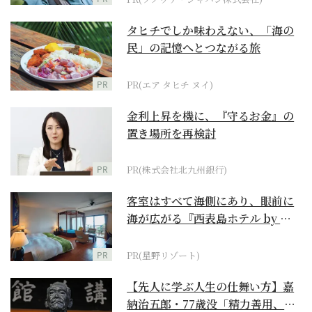
タヒチでしか味わえない、「海の
民」の記憶へとつながる旅
PR
PR(エア タヒチ ヌイ)
金利上昇を機に、『守るお金』の
置き場所を再検討
PR
PR(株式会社北九州銀行)
客室はすべて海側にあり、眼前に
海が広がる『西表島ホテル by 星
野リゾート』
PR
PR(星野リゾート)
【先人に学ぶ人生の仕舞い方】嘉
納治五郎・77歳没「精力善用、自