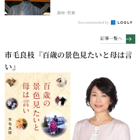
他共栄」
趣味･教養
Recommended by
記事一覧へ
市毛良枝『百歳の景色見たいと母は言
い』