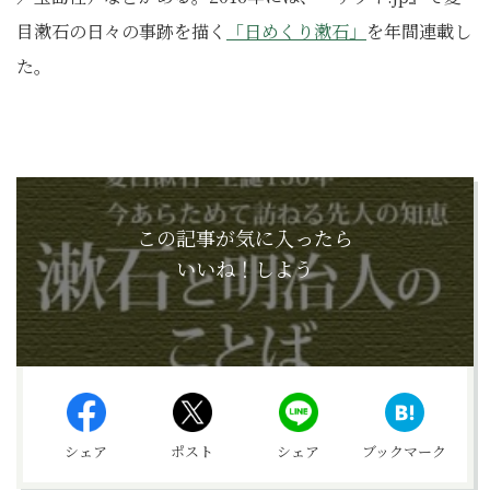
目漱石の日々の事跡を描く
「日めくり漱石」
を年間連載し
た。
この記事が気に入ったら
いいね！しよう
シェア
ポスト
シェア
ブックマーク