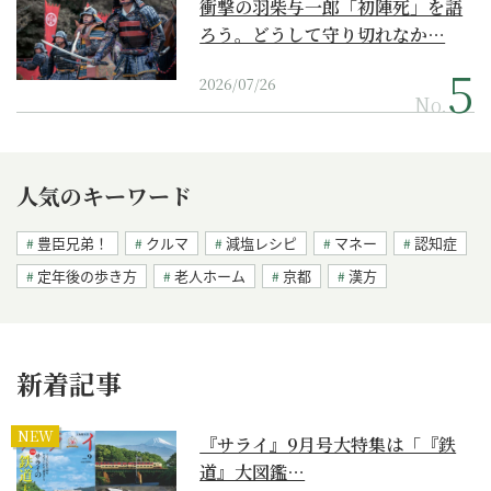
衝撃の羽柴与一郎「初陣死」を語
ろう。どうして守り切れなか…
2026/07/26
No.
人気のキーワード
豊臣兄弟！
クルマ
減塩レシピ
マネー
認知症
定年後の歩き方
老人ホーム
京都
漢方
新着記事
NEW
『サライ』9月号大特集は「『鉄
道』大図鑑…