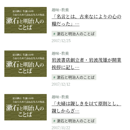
趣味･教養
「名言とは、古来なによりの心の
糧だった」…
漱石と明治人のことば
2017/12/25
趣味･教養
岩波書店創立者・岩波茂雄が開業
挨拶に記し…
漱石と明治人のことば
2017/12/12
趣味･教養
「夫婦は親しきを以て原則とし、
親しからざ…
漱石と明治人のことば
2017/11/22