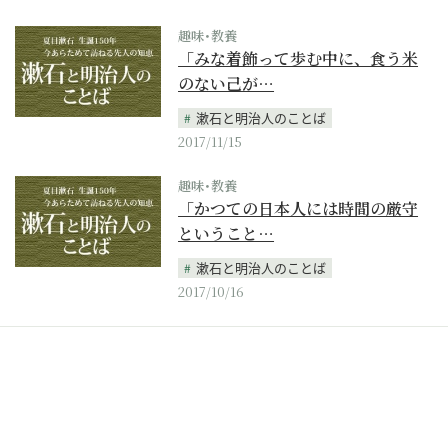
趣味･教養
「みな着飾って歩む中に、食う米
のない己が…
漱石と明治人のことば
2017/11/15
趣味･教養
「かつての日本人には時間の厳守
ということ…
漱石と明治人のことば
2017/10/16