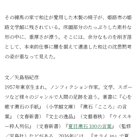
その練馬の家で和辻が愛用した木製の椅子が、姫路市の姫
路文学館に残されている。床面部分のたっぷりした素朴な
形の中に、重厚さが漂う。そこには、余分なものを削ぎ落
として、本来的仕事に腰を据えて邁進した和辻の沈思黙考
の姿が重なって見えた。
文／矢島裕紀彦
1957年東京生まれ。ノンフィクション作家。文学、スポー
ツなど様々のジャンルで人間の足跡を追う。著書に『心を
癒す漱石の手紙』（小学館文庫）『漱石「こころ」の言
葉』（文春新書）『文士の逸品』（文藝春秋）『ウイスキ
ー粋人列伝』（文春新書）『
夏目漱石 100の言葉
』（監修
／宝島社）などがある。2016年には、『サライ.jp』で夏