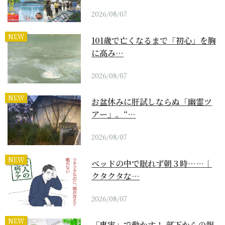
2026/08/07
NEW
101歳で亡くなるまで「初心」を胸
に高み…
2026/08/07
NEW
お盆休みに肝試しならぬ「幽霊ツ
アー」。“…
2026/08/07
NEW
ベッドの中で眠れず朝３時……｜
クタクタな…
2026/08/07
NEW
「事実」で動かす！ 部下からの報