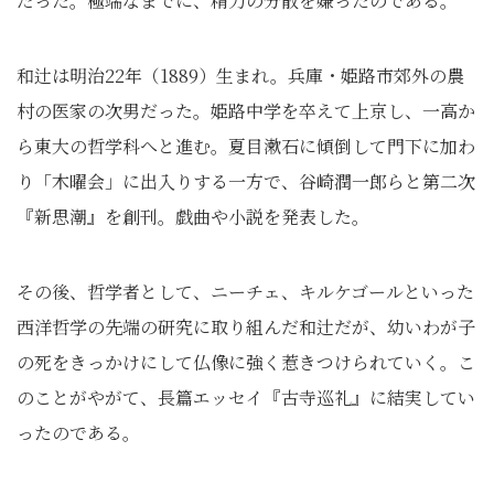
だった。極端なまでに、精力の分散を嫌ったのである。
和辻は明治22年（1889）生まれ。兵庫・姫路市郊外の農
村の医家の次男だった。姫路中学を卒えて上京し、一高か
ら東大の哲学科へと進む。夏目漱石に傾倒して門下に加わ
り「木曜会」に出入りする一方で、谷崎潤一郎らと第二次
『新思潮』を創刊。戯曲や小説を発表した。
その後、哲学者として、ニーチェ、キルケゴールといった
西洋哲学の先端の研究に取り組んだ和辻だが、幼いわが子
の死をきっかけにして仏像に強く惹きつけられていく。こ
のことがやがて、長篇エッセイ『古寺巡礼』に結実してい
ったのである。