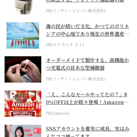
位モデル
PR(ソノヴァ・ジャパン株式会社)
海の民が紡いだ文化。かつてのポリネ
シアの中心地であり現在の世界遺産か
らみえてくる...
PR(エア タヒチ ヌイ)
オーダーメイドで製作する、高機能か
つ充電式の耳あな型補聴器
PR(ソノヴァ・ジャパン株式会社)
「え、こんなセールやってたの？」8
0％OFF以上が続々登場！Amazonの
本気が...
PR(Amazon)
SNSアカウントを着実に成長。実はみ
んなココ使ってます。