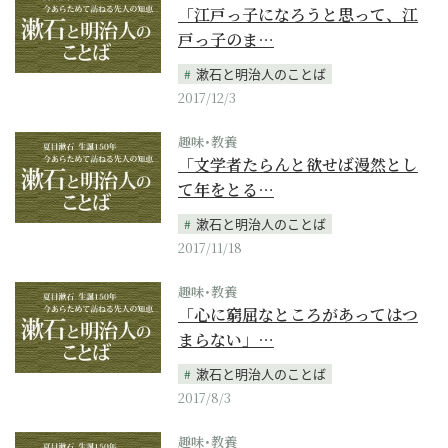
「江戸っ子になろうと思って、江
戸っ子のま…
漱石と明治人のことば
2017/12/3
趣味･教養
「文学者たらんと欲せば漫然とし
て年をとる…
漱石と明治人のことば
2017/11/18
趣味･教養
「心に窮屈なところがあってはつ
まらない」…
漱石と明治人のことば
2017/8/3
趣味･教養