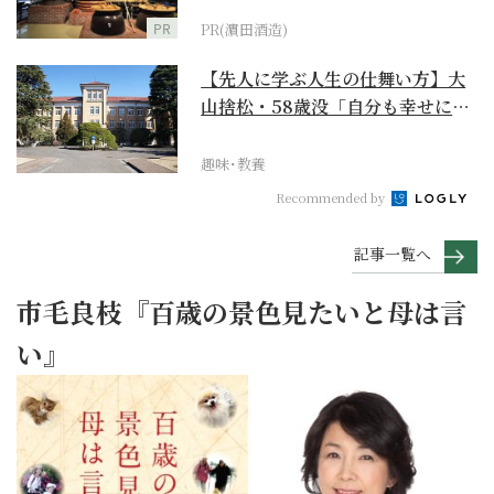
PR
PR(濵田酒造)
【先人に学ぶ人生の仕舞い方】大
山捨松・58歳没「自分も幸せにな
れその上お国のため...
趣味･教養
Recommended by
記事一覧へ
市毛良枝『百歳の景色見たいと母は言
い』