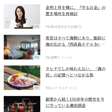
金利上昇を機に、『守るお金』の
置き場所を再検討
PR
PR(株式会社北九州銀行)
客室はすべて海側にあり、眼前に
海が広がる『西表島ホテル by 星
野リゾート』
PR
PR(星野リゾート)
タヒチでしか味わえない、「海の
民」の記憶へとつながる旅
PR
PR(エア タヒチ ヌイ)
創業から続く150余年の歴史を今
に守っている濵田酒造