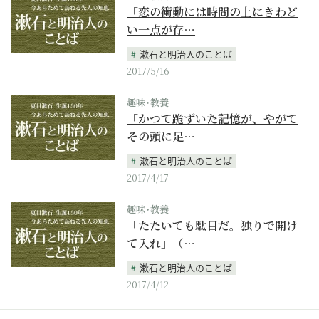
「恋の衝動には時間の上にきわど
い一点が存…
漱石と明治人のことば
2017/5/16
趣味･教養
「かつて跪ずいた記憶が、やがて
その頭に足…
漱石と明治人のことば
2017/4/17
趣味･教養
「たたいても駄目だ。独りで開け
て入れ」（…
漱石と明治人のことば
2017/4/12