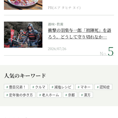
PR(エア タヒチ ヌイ)
趣味･教養
衝撃の羽柴与一郎「初陣死」を語
ろう。どうして守り切れなか…
2026/07/26
No.
人気のキーワード
豊臣兄弟！
クルマ
減塩レシピ
マネー
認知症
定年後の歩き方
老人ホーム
京都
漢方