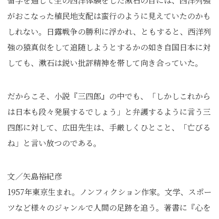
留学を通して生の西洋体験をした漱石の目には、西洋列強
がおこなった植民地支配は蛮行のように見えていたのかも
しれない。日露戦争の勝利に浮かれ、ともすると、西洋列
強の猿真似をして追随しようとするかの如き自国日本に対
しても、漱石は鋭い批評精神を帯して向き合っていた。
だからこそ、小説『三四郎』の中でも、「しかしこれから
は日本も段々発展するでしょう」と弁護するように言う三
四郎に対して、広田先生は、手厳しくひとこと、「亡びる
ね」と言い放つのである。
文／矢島裕紀彦
1957年東京生まれ。ノンフィクション作家。文学、スポー
ツなど様々のジャンルで人間の足跡を追う。著書に『心を