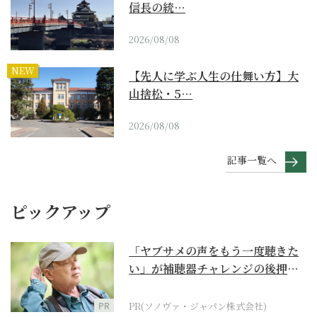
信長の統…
2026/08/08
NEW
【先人に学ぶ人生の仕舞い方】大
山捨松・5…
2026/08/08
記事一覧へ
ピックアップ
「ヤブサメの声をもう一度聴きた
い」が補聴器チャレンジの後押し
に
PR
PR(ソノヴァ・ジャパン株式会社)