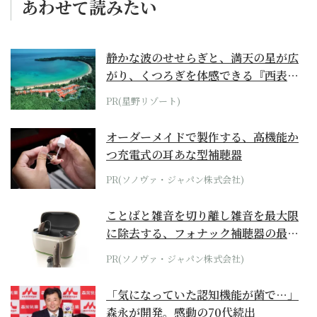
あわせて読みたい
静かな波のせせらぎと、満天の星が広
がり、くつろぎを体感できる『西表島
ホテル by...
PR(星野リゾート)
オーダーメイドで製作する、高機能か
つ充電式の耳あな型補聴器
PR(ソノヴァ・ジャパン株式会社)
ことばと雑音を切り離し雑音を最大限
に除去する、フォナック補聴器の最上
位モデル
PR(ソノヴァ・ジャパン株式会社)
「気になっていた認知機能が菌で…」
森永が開発。感動の70代続出