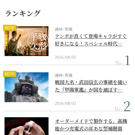
ランキング
NEW
趣味･教養
テンポが良くて登場キャラがすぐ
好きになる！スペシャル時代…
2026/08/02
No.
NEW
趣味･教養
戦国大名・武田信玄の事績を描い
た『甲陽軍鑑』が国を滅ぼす…
2026/08/02
No.
オーダーメイドで製作する、高機
能かつ充電式の耳あな型補聴器