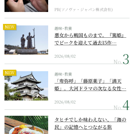
PR(ソノヴァ・ジャパン株式会社)
NEW
趣味･教養
悪女から戦国ものまで。『篤姫』
でピークを迎えて過去15作…
2026/08/02
No.
NEW
趣味･教養
「卑弥呼」「藤原薬子」「満天
姫」。大河ドラマの次なる女性…
2026/08/02
No.
タヒチでしか味わえない、「海の
民」の記憶へとつながる旅