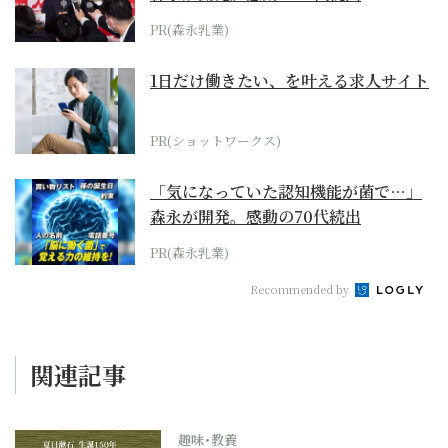
PR(森永乳業)
1日だけ働きたい、を叶える求人サイト
PR(ショットワークス)
「気になっていた認知機能が菌で…」
森永が開発。感動の70代続出
PR(森永乳業)
Recommended by
関連記事
趣味･教養