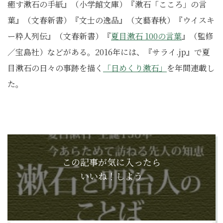
癒す漱石の手紙』（小学館文庫）『漱石「こころ」の言
葉』（文春新書）『文士の逸品』（文藝春秋）『ウイスキ
ー粋人列伝』（文春新書）『
夏目漱石 100の言葉
』（監修
／宝島社）などがある。2016年には、『サライ.jp』で夏
目漱石の日々の事跡を描く
「日めくり漱石」
を年間連載し
た。
この記事が気に入ったら
いいね！しよう