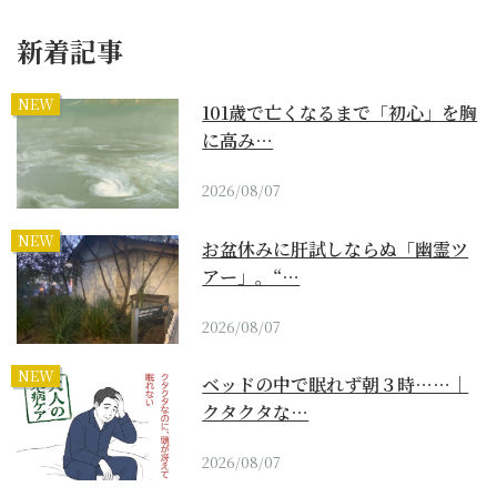
新着記事
NEW
101歳で亡くなるまで「初心」を胸
に高み…
2026/08/07
NEW
お盆休みに肝試しならぬ「幽霊ツ
アー」。“…
2026/08/07
NEW
ベッドの中で眠れず朝３時……｜
クタクタな…
2026/08/07