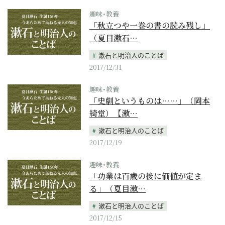
趣味･教養
「秋立つや一巻の書の読み残し」
（夏目漱石…
漱石と明治人のことば
2017/12/31
趣味･教養
「史劇というものは……」（岡本
綺堂）【漱…
漱石と明治人のことば
2017/12/19
趣味･教養
「功業は百歳の後に価値が定ま
る」（夏目漱…
漱石と明治人のことば
2017/12/15