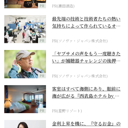
PR
PR(濵田酒造)
最先端の技術と技術者たちの熱い
気持ちによって作られているオー
ダーメイド補聴器
PR
PR(ソノヴァ・ジャパン株式会社)
「ヤブサメの声をもう一度聴きた
い」が補聴器チャレンジの後押し
に
PR
PR(ソノヴァ・ジャパン株式会社)
客室はすべて海側にあり、眼前に
海が広がる『西表島ホテル by 星
野リゾート』
PR
PR(星野リゾート)
金利上昇を機に、『守るお金』の