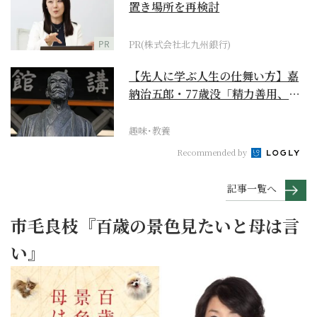
置き場所を再検討
PR
PR(株式会社北九州銀行)
【先人に学ぶ人生の仕舞い方】嘉
納治五郎・77歳没「精力善用、自
他共栄」
趣味･教養
Recommended by
記事一覧へ
市毛良枝『百歳の景色見たいと母は言
い』