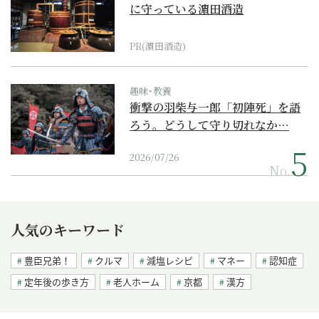
に守っている濵田酒造
PR(濵田酒造)
趣味･教養
衝撃の羽柴与一郎「初陣死」を語
ろう。どうして守り切れなか…
2026/07/26
No.
人気のキーワード
豊臣兄弟！
クルマ
減塩レシピ
マネー
認知症
定年後の歩き方
老人ホーム
京都
漢方