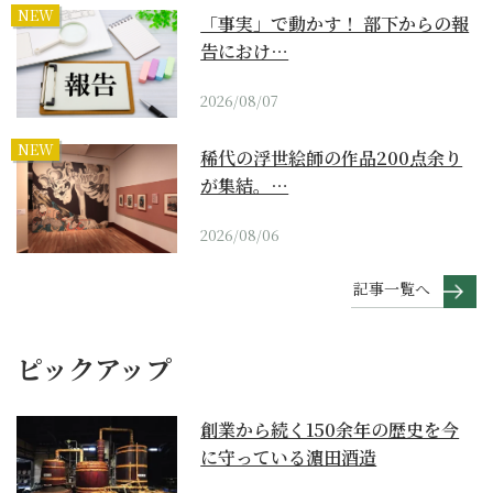
NEW
「事実」で動かす！ 部下からの報
告におけ…
2026/08/07
NEW
稀代の浮世絵師の作品200点余り
が集結。…
2026/08/06
記事一覧へ
ピックアップ
創業から続く150余年の歴史を今
に守っている濵田酒造