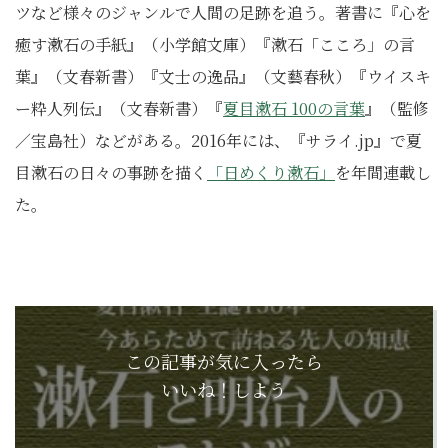
ツなど様々のジャンルで人間の足跡を追う。著書に『心を
癒す漱石の手紙』（小学館文庫）『漱石「こころ」の言
葉』（文春新書）『文士の逸品』（文藝春秋）『ウイスキ
ー粋人列伝』（文春新書）『
夏目漱石 100の言葉
』（監修
／宝島社）などがある。2016年には、『サライ.jp』で夏
目漱石の日々の事跡を描く
「日めくり漱石」
を年間連載し
た。
この記事が気に入ったら
いいね！しよう