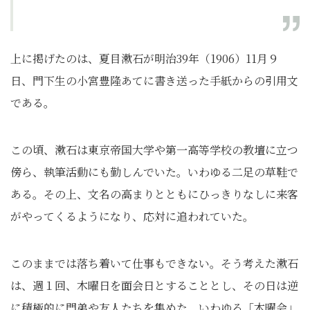
上に掲げたのは、夏目漱石が明治39年（1906）11月９
日、門下生の小宮豊隆あてに書き送った手紙からの引用文
である。
この頃、漱石は東京帝国大学や第一高等学校の教壇に立つ
傍ら、執筆活動にも勤しんでいた。いわゆる二足の草鞋で
ある。その上、文名の高まりとともにひっきりなしに来客
がやってくるようになり、応対に追われていた。
このままでは落ち着いて仕事もできない。そう考えた漱石
は、週１回、木曜日を面会日とすることとし、その日は逆
に積極的に門弟や友人たちを集めた。いわゆる「木曜会」