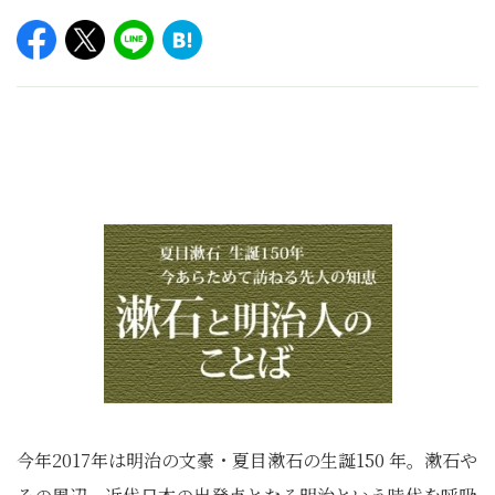
今年2017年は明治の文豪・夏目漱石の生誕150 年。漱石や