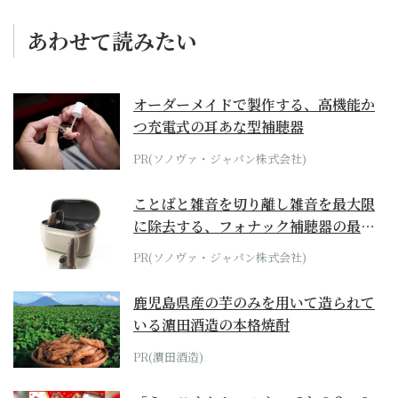
あわせて読みたい
オーダーメイドで製作する、高機能か
つ充電式の耳あな型補聴器
PR(ソノヴァ・ジャパン株式会社)
ことばと雑音を切り離し雑音を最大限
に除去する、フォナック補聴器の最上
位モデル
PR(ソノヴァ・ジャパン株式会社)
鹿児島県産の芋のみを用いて造られて
いる濵田酒造の本格焼酎
PR(濵田酒造)