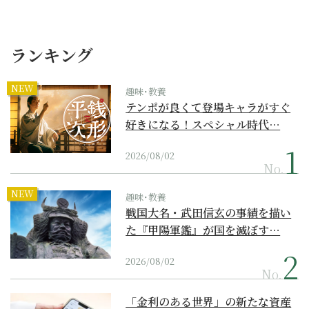
ランキング
NEW
趣味･教養
テンポが良くて登場キャラがすぐ
好きになる！スペシャル時代…
2026/08/02
No.
NEW
趣味･教養
戦国大名・武田信玄の事績を描い
た『甲陽軍鑑』が国を滅ぼす…
2026/08/02
No.
「金利のある世界」の新たな資産