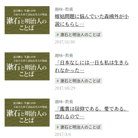
趣味･教養
嫁姑問題に悩んでいた森鴎外が小
説にもらし…
漱石と明治人のことば
2017/11/30
趣味･教養
「日本なしには一日も私は生きら
れなかった…
漱石と明治人のことば
2017/10/29
趣味･教養
「鑑賞は信仰である。愛である。
惚れるので…
漱石と明治人のことば
2017/3/6