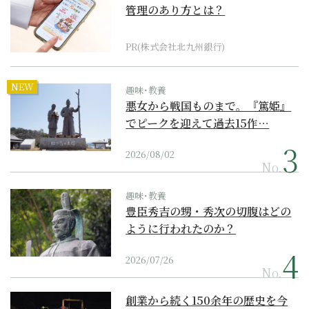
管理のあり方とは？
PR(株式会社北九州銀行)
NEW
趣味･教養
悪女から戦国ものまで。『篤姫』
でピークを迎えて過去15作…
2026/08/02
No.
趣味･教養
豊臣秀吉の甥・秀次の切腹はどの
ように行われたのか？
2026/07/26
No.
創業から続く150余年の歴史を今