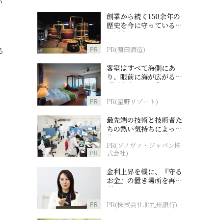
い
創業から続く150余年の
歴史を今に守っている濵
田酒造
PR
PR(濵田酒造)
る
客室はすべて海側にあ
り、眼前に海が広がる
『西表島ホテル by 星野
リゾート』
PR
PR(星野リゾート)
最先端の技術と技術者た
ちの熱い気持ちによって
作られているオーダーメ
PR(ソノヴァ・ジャパン株
イド補聴器
PR
式会社)
金利上昇を機に、『守る
お金』の置き場所を再検
討
PR
PR(株式会社北九州銀行)