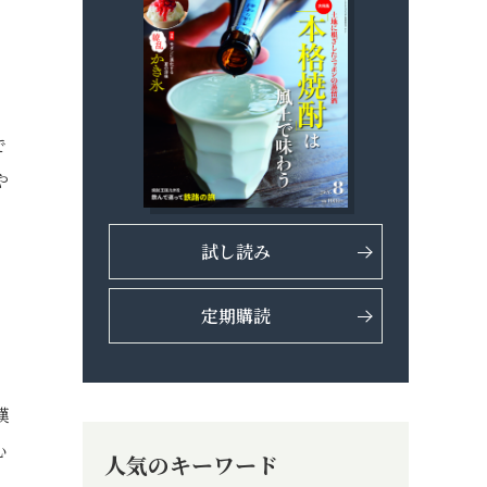
で
や
試し読み
定期購読
嘆
心
人気のキーワード