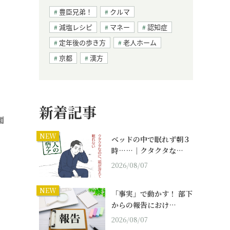
豊臣兄弟！
クルマ
減塩レシピ
マネー
認知症
定年後の歩き方
老人ホーム
京都
漢方
新着記事
面
NEW
ベッドの中で眠れず朝３
時……｜クタクタな…
2026/08/07
NEW
「事実」で動かす！ 部下
からの報告におけ…
2026/08/07