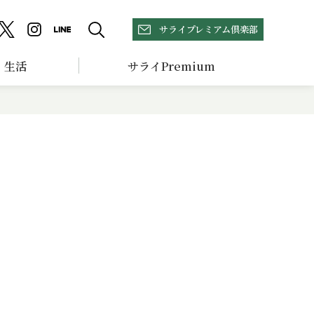
サライプレミアム倶楽部
生活
サライPremium
を