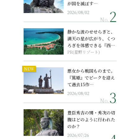
が国を滅ぼす…
2026/08/02
No.
静かな波のせせらぎと、
。
満天の星が広がり、くつ
ろぎを体感できる『西表
島ホテル by...
PR(星野リゾート)
NEW
悪女から戦国ものまで。
『篤姫』でピークを迎え
て過去15作…
2026/08/02
No.
豊臣秀吉の甥・秀次の切
腹はどのように行われた
のか？
2026/07/26