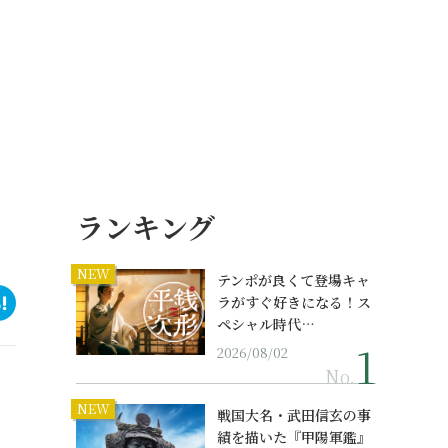
ランキング
NEW
テンポが良くて登場キャ
ラがすぐ好きになる！ス
ペシャル時代…
2026/08/02
No.
NEW
戦国大名・武田信玄の事
績を描いた『甲陽軍鑑』