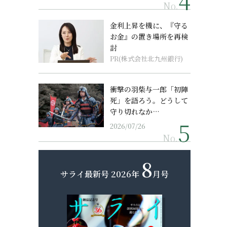
No.
金利上昇を機に、『守る
お金』の置き場所を再検
討
PR(株式会社北九州銀行)
衝撃の羽柴与一郎「初陣
死」を語ろう。どうして
守り切れなか…
2026/07/26
No.
8
サライ最新号
2026年
月号