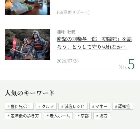
野リゾート』
PR(星野リゾート)
趣味･教養
衝撃の羽柴与一郎「初陣死」を語
ろう。どうして守り切れなか…
2026/07/26
No.
人気のキーワード
豊臣兄弟！
クルマ
減塩レシピ
マネー
認知症
定年後の歩き方
老人ホーム
京都
漢方