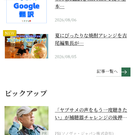
本…
2026/08/06
NEW
夏にぴったりな焼酎アレンジを吉
尾編集長が…
2026/08/05
記事一覧へ
ピックアップ
「ヤブサメの声をもう一度聴きた
い」が補聴器チャレンジの後押し
に
PR
PR(ソノヴァ・ジャパン株式会社)