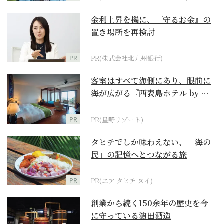
金利上昇を機に、『守るお金』の
置き場所を再検討
PR
PR(株式会社北九州銀行)
客室はすべて海側にあり、眼前に
海が広がる『西表島ホテル by 星
野リゾート』
PR
PR(星野リゾート)
タヒチでしか味わえない、「海の
民」の記憶へとつながる旅
PR
PR(エア タヒチ ヌイ)
創業から続く150余年の歴史を今
に守っている濵田酒造