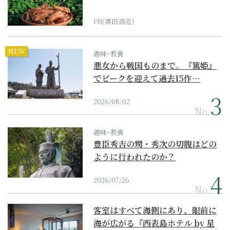
PR(濵田酒造)
NEW
趣味･教養
悪女から戦国ものまで。『篤姫』
でピークを迎えて過去15作…
2026/08/02
No.
趣味･教養
豊臣秀吉の甥・秀次の切腹はどの
ように行われたのか？
2026/07/26
No.
客室はすべて海側にあり、眼前に
海が広がる『西表島ホテル by 星