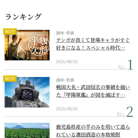
ランキング
NEW
趣味･教養
テンポが良くて登場キャラがすぐ
好きになる！スペシャル時代…
2026/08/02
No.
NEW
趣味･教養
戦国大名・武田信玄の事績を描い
た『甲陽軍鑑』が国を滅ぼす…
2026/08/02
No.
鹿児島県産の芋のみを用いて造ら
れている濵田酒造の本格焼酎