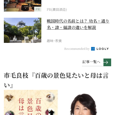
PR
PR(濵田酒造)
戦国時代の名前とは？ 幼名・通り
名・諱・偏諱の違いを解説
趣味･教養
Recommended by
記事一覧へ
市毛良枝『百歳の景色見たいと母は言
い』