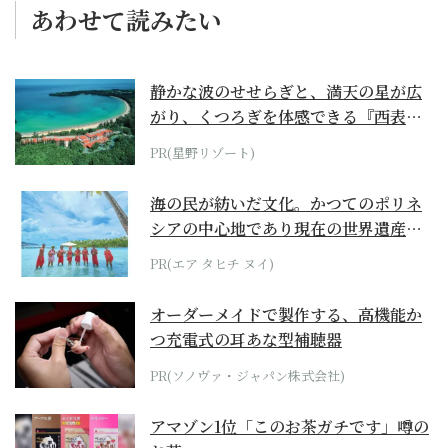
あわせて読みたい
静かな波のせせらぎと、満天の星が広
がり、くつろぎを体感できる『西表島
ホテル by...
PR(星野リゾート)
海の民が紡いだ文化。かつてのポリネ
シアの中心地であり現在の世界遺産か
らみえてくる...
PR(エア タヒチ ヌイ)
オーダーメイドで製作する、高機能か
つ充電式の耳あな型補聴器
PR(ソノヴァ・ジャパン株式会社)
アマゾン1位「このお茶ガチです」噂の