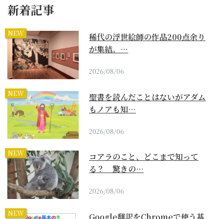
新着記事
NEW
稀代の浮世絵師の作品200点余り
が集結。…
2026/08/06
NEW
聖書を読んだことはないがアダム
もノアも知…
2026/08/06
NEW
コアラのこと、どこまで知って
る？ 驚きの…
2026/08/06
NEW
Google翻訳をChromeで使う基