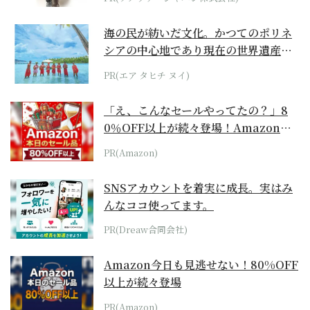
海の民が紡いだ文化。かつてのポリネ
シアの中心地であり現在の世界遺産か
らみえてくる...
PR(エア タヒチ ヌイ)
「え、こんなセールやってたの？」8
0％OFF以上が続々登場！Amazonの
本気が...
PR(Amazon)
SNSアカウントを着実に成長。実はみ
んなココ使ってます。
PR(Dreaw合同会社)
Amazon今日も見逃せない！80%OFF
以上が続々登場
PR(Amazon)