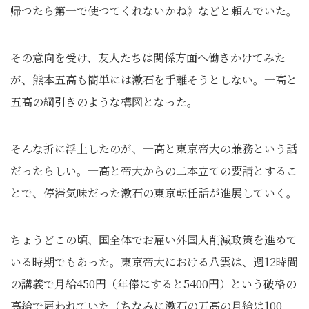
帰つたら第一で使つてくれないかね》などと頼んでいた。
その意向を受け、友人たちは関係方面へ働きかけてみた
が、熊本五高も簡単には漱石を手離そうとしない。一高と
五高の綱引きのような構図となった。
そんな折に浮上したのが、一高と東京帝大の兼務という話
だったらしい。一高と帝大からの二本立ての要請とするこ
とで、停滞気味だった漱石の東京転任話が進展していく。
ちょうどこの頃、国全体でお雇い外国人削減政策を進めて
いる時期でもあった。東京帝大における八雲は、週12時間
の講義で月給450円（年俸にすると5400円）という破格の
高給で雇われていた（ちなみに漱石の五高の月給は100