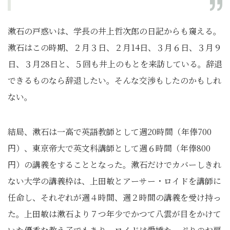
漱石の戸惑いは、学長の井上哲次郎の日記からも窺える。
漱石はこの時期、２月３日、２月14日、３月６日、３月９
日、３月28日と、５回も井上のもとを来訪している。辞退
できるものなら辞退したい。そんな交渉もしたのかもしれ
ない。
結局、漱石は一高で英語教師として週20時間（年俸700
円）、東京帝大で英文科講師として週６時間（年俸800
円）の講義をすることとなった。漱石だけでカバーしきれ
ない大学の講義枠は、上田敏とアーサー・ロイドを講師に
任命し、それぞれが週４時間、週２時間の講義を受け持っ
た。上田敏は漱石より７つ年少でかつて八雲が目をかけて