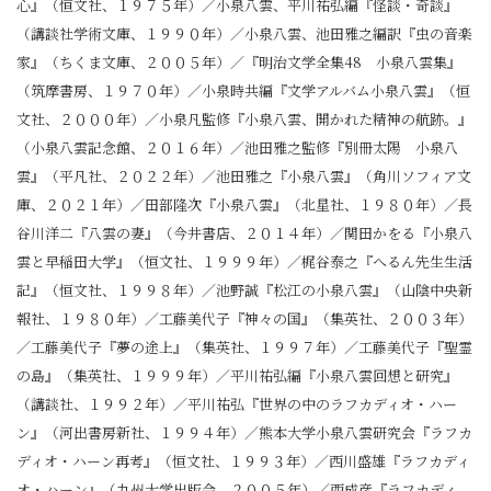
心』（恒文社、１９７５年）／小泉八雲、平川祐弘編『怪談・奇談』
（講談社学術文庫、１９９０年）／小泉八雲、池田雅之編訳『虫の音楽
家』（ちくま文庫、２００５年）／『明治文学全集48 小泉八雲集』
（筑摩書房、１９７０年）／小泉時共編『文学アルバム小泉八雲』（恒
文社、２０００年）／小泉凡監修『小泉八雲、開かれた精神の航跡。』
（小泉八雲記念館、２０１６年）／池田雅之監修『別冊太陽 小泉八
雲』（平凡社、２０２２年）／池田雅之『小泉八雲』（角川ソフィア文
庫、２０２１年）／田部隆次『小泉八雲』（北星社、１９８０年）／長
谷川洋二『八雲の妻』（今井書店、２０１４年）／関田かをる『小泉八
雲と早稲田大学』（恒文社、１９９９年）／梶谷泰之『へるん先生生活
記』（恒文社、１９９８年）／池野誠『松江の小泉八雲』（山陰中央新
報社、１９８０年）／工藤美代子『神々の国』（集英社、２００３年）
／工藤美代子『夢の途上』（集英社、１９９７年）／工藤美代子『聖霊
の島』（集英社、１９９９年）／平川祐弘編『小泉八雲回想と研究』
（講談社、１９９２年）／平川祐弘『世界の中のラフカディオ・ハー
ン』（河出書房新社、１９９４年）／熊本大学小泉八雲研究会『ラフカ
ディオ・ハーン再考』（恒文社、１９９３年）／西川盛雄『ラフカディ
オ・ハーン』（九州大学出版会、２００５年）／西成彦『ラフカディ