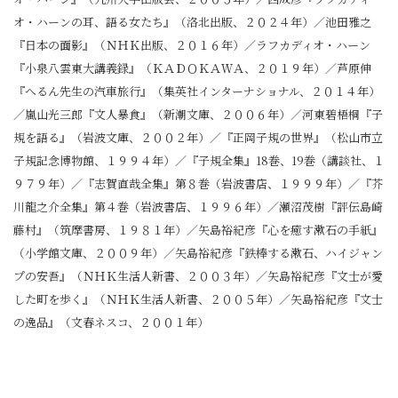
オ・ハーンの耳、語る女たち』（洛北出版、２０２４年）／池田雅之
『日本の面影』（ＮＨＫ出版、２０１６年）／ラフカディオ・ハーン
『小泉八雲東大講義録』（ＫＡＤＯＫＡＷＡ、２０１９年）／芦原伸
『へるん先生の汽車旅行』（集英社インターナショナル、２０１４年）
／嵐山光三郎『文人暴食』（新潮文庫、２００６年）／河東碧梧桐『子
規を語る』（岩波文庫、２００２年）／『正岡子規の世界』（松山市立
子規記念博物館、１９９４年）／『子規全集』18巻、19巻（講談社、１
９７９年）／『志賀直哉全集』第８巻（岩波書店、１９９９年）／『芥
川龍之介全集』第４巻（岩波書店、１９９６年）／瀬沼茂樹『評伝島崎
藤村』（筑摩書房、１９８１年）／矢島裕紀彦『心を癒す漱石の手紙』
（小学館文庫、２００９年）／矢島裕紀彦『鉄棒する漱石、ハイジャン
プの安吾』（ＮＨＫ生活人新書、２００３年）／矢島裕紀彦『文士が愛
した町を歩く』（ＮＨＫ生活人新書、２００５年）／矢島裕紀彦『文士
の逸品』（文春ネスコ、２００１年）