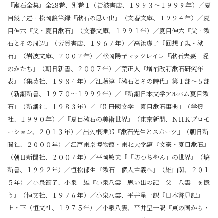
『漱石全集』全28巻、別巻１（岩波書店、１９９３～１９９９年）／夏
目鏡子述・松岡譲筆録『漱石の思い出』（文春文庫、１９９４年）／夏
目伸六『父・夏目漱石』（文春文庫、１９９１年）／夏目伸六『父・漱
石とその周辺』（芳賀書店、１９６７年）／高浜虚子『回想子規・漱
石』（岩波文庫、２００２年）／松岡陽子マックレイン『漱石夫妻 愛
のかたち』（朝日新書、２００７年）／荒正人『増補改訂漱石研究年
表』（集英社、１９８４年）／江藤淳『漱石とその時代』第１部～５部
（新潮新書、１９７０～１９９９年）／『新潮日本文学アルバム夏目漱
石』（新潮社、１９８３年）／『別冊國文学 夏目漱石事典』（学燈
社、１９９０年）／『夏目漱石の美術世界』（東京新聞、ＮＨＫプロモ
ーション、２０１３年）／出久根達郎『漱石先生とスポーツ』（朝日新
聞社、２０００年）／江戸東京博物館・東北大学編『文豪・夏目漱石』
（朝日新聞社、２００７年）／平岡敏夫『「坊つちやん」の世界』（塙
新書、１９９２年）／恒松郁生『漱石 個人主義へ』（雄山閣、２０１
５年）／小泉節子、小泉一雄『小泉八雲 思い出の記 父「八雲」を憶
う』（恒文社、１９７６年）／小泉八雲、平井呈一訳『日本瞥見記』
上・下（恒文社、１９７５年）／小泉八雲、平井呈一訳『東の国から・