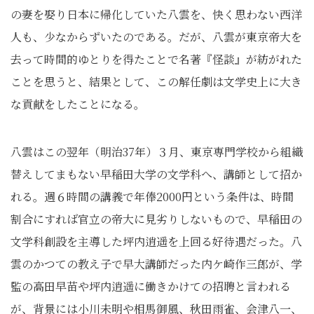
の妻を娶り日本に帰化していた八雲を、快く思わない西洋
人も、少なからずいたのである。だが、八雲が東京帝大を
去って時間的ゆとりを得たことで名著『怪談』が紡がれた
ことを思うと、結果として、この解任劇は文学史上に大き
な貢献をしたことになる。
八雲はこの翌年（明治37年）３月、東京専門学校から組織
替えしてまもない早稲田大学の文学科へ、講師として招か
れる。週６時間の講義で年俸2000円という条件は、時間
割合にすれば官立の帝大に見劣りしないもので、早稲田の
文学科創設を主導した坪内逍遥を上回る好待遇だった。八
雲のかつての教え子で早大講師だった内ケ崎作三郎が、学
監の高田早苗や坪内逍遥に働きかけての招聘と言われる
が、背景には小川未明や相馬御風、秋田雨雀、会津八一、