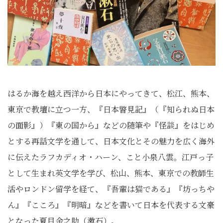
はるか海を越え西洋から日本にやってきて、松江、熊本、
東京で教壇に立つ一方、『日本瞥見記』（『知られぬ日本
の面影』）『東の国から』などの随筆や『怪談』をはじめ
とする再話文学を通して、日本文化とその魅力を広く海外
に伝えたラフカディオ・ハーン、こと小泉八雲。江戸っ子
として生まれ英文学を学び、松山、熊本、東京での教師生
活やロンドン留学を経て、『吾輩は猫である』『坊っちや
ん』『こころ』『明暗』などを書いて日本を代表する文豪
となった夏目金之助（漱石）。