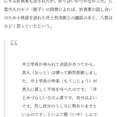
にする折衷案も出されたが、折り合いがつかなかった。八
雲夫人のセツ（節子）の回想によれば、折衷案の話し合い
のため小泉邸を訪れた井上哲次郎との面談のあと、八雲は
ひどく怒っていたという。
井上学長が来られて会談があつてから、
良人（おっと）は憤って断然拒絶しまし
た。井上学長の申条（もうしじょう）が
良人に甚しく不快を与へたのです。「井
上めづらしいひけふ者です。自分はよい
です。然し自分のうしろに男ありますと
いふのです」といふて賤（いや）しんで