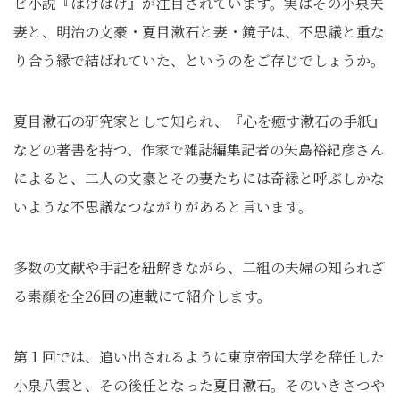
ビ小説『ばけばけ』が注目されています。実はその小泉夫
妻と、明治の文豪・夏目漱石と妻・鏡子は、不思議と重な
り合う縁で結ばれていた、というのをご存じでしょうか。
夏目漱石の研究家として知られ、『心を癒す漱石の手紙』
などの著書を持つ、作家で雑誌編集記者の矢島裕紀彦さん
によると、二人の文豪とその妻たちには奇縁と呼ぶしかな
いような不思議なつながりがあると言います。
多数の文献や手記を紐解きながら、二組の夫婦の知られざ
る素顔を全26回の連載にて紹介します。
第１回では、追い出されるように東京帝国大学を辞任した
小泉八雲と、その後任となった夏目漱石。そのいきさつや