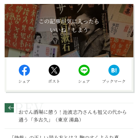
この記事が気に入ったら
いいね！しよう
シェア
ポスト
シェア
ブックマーク
おでん酒場に憩う！池波志乃さんも祖父の代から
通う「多古久」（東京 湯島）
「快哉」の正しい読み方とは？ 胸のすくような喜