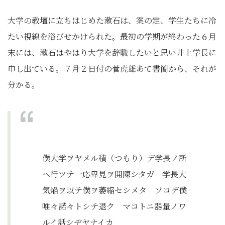
大学の教壇に立ちはじめた漱石は、案の定、学生たちに冷
たい視線を浴びせかけられた。最初の学期が終わった６月
末には、漱石はやはり大学を辞職したいと思い井上学長に
申し出ている。７月２日付の菅虎雄あて書簡から、それが
分かる。
僕大学ヲヤメル積（つもり）デ学長ノ所
ヘ行ツテ一応卑見ヲ開陳シタガ 学長大
気焔ヲ以テ僕ヲ萎縮セシメタ ソコデ僕
唯々諾々トシテ退ク マコトニ器量ノワ
ルイ話シヂヤナイカ