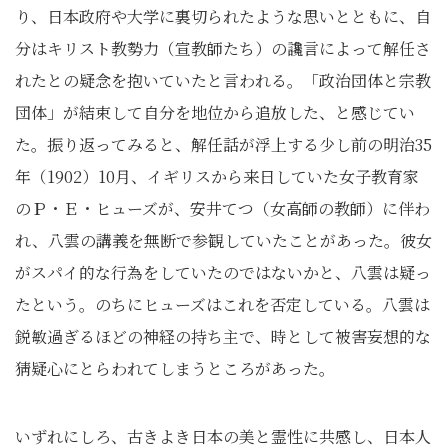
り、日本政府や大学に裏切られたような思いとともに、自
分はキリスト教勢力（宣教師たち）の讒言によって解任さ
れたとの疑念を抱いていたと言われる。「政治団体と宗教
団体」が結束して自分を地位から追放した、と感じてい
た。振り返ってみると、解任話が浮上する少し前の明治35
年（1902）10月、イギリスから来日していた女子教育家
のＰ・Ｅ・ヒューズが、安井てつ（女高師の教師）に伴わ
れ、八雲の講義を無断で参観していたことがあった。彼女
がスパイ的な行為をしていたのではないかと、八雲は疑っ
たという。のちにヒューズはこれを否定している。八雲は
鋭敏過ぎるほどの神経の持ち主で、時として被害妄想的な
猜疑心にとらわれてしまうところがあった。
いずれにしろ、古きよき日本の美と霊性に共感し、日本人