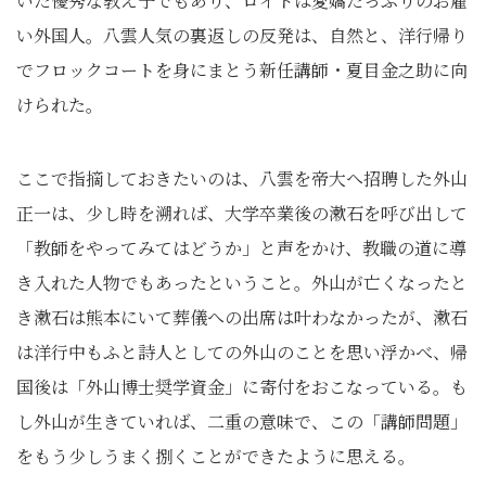
いた優秀な教え子でもあり、ロイドは愛嬌たっぷりのお雇
い外国人。八雲人気の裏返しの反発は、自然と、洋行帰り
でフロックコートを身にまとう新任講師・夏目金之助に向
けられた。
ここで指摘しておきたいのは、八雲を帝大へ招聘した外山
正一は、少し時を溯れば、大学卒業後の漱石を呼び出して
「教師をやってみてはどうか」と声をかけ、教職の道に導
き入れた人物でもあったということ。外山が亡くなったと
き漱石は熊本にいて葬儀への出席は叶わなかったが、漱石
は洋行中もふと詩人としての外山のことを思い浮かべ、帰
国後は「外山博士奨学資金」に寄付をおこなっている。も
し外山が生きていれば、二重の意味で、この「講師問題」
をもう少しうまく捌くことができたように思える。