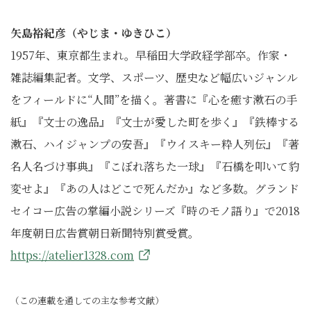
矢島裕紀彦（やじま・ゆきひこ）
1957年、東京都生まれ。早稲田大学政経学部卒。作家・
雑誌編集記者。文学、スポーツ、歴史など幅広いジャンル
をフィールドに“人間”を描く。著書に『心を癒す漱石の手
紙』『文士の逸品』『文士が愛した町を歩く』『鉄棒する
漱石、ハイジャンプの安吾』『ウイスキー粋人列伝』『著
名人名づけ事典』『こぼれ落ちた一球』『石橋を叩いて豹
変せよ』『あの人はどこで死んだか』など多数。グランド
セイコー広告の掌編小説シリーズ『時のモノ語り』で2018
年度朝日広告賞朝日新聞特別賞受賞。
https://atelier1328.com
（この連載を通しての主な参考文献）