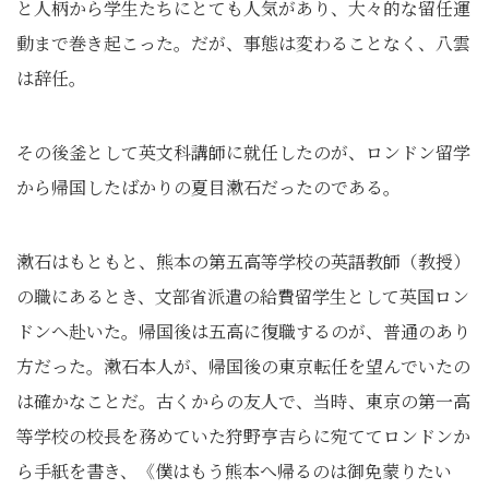
と人柄から学生たちにとても人気があり、大々的な留任運
動まで巻き起こった。だが、事態は変わることなく、八雲
は辞任。
その後釜として英文科講師に就任したのが、ロンドン留学
から帰国したばかりの夏目漱石だったのである。
漱石はもともと、熊本の第五高等学校の英語教師（教授）
の職にあるとき、文部省派遣の給費留学生として英国ロン
ドンへ赴いた。帰国後は五高に復職するのが、普通のあり
方だった。漱石本人が、帰国後の東京転任を望んでいたの
は確かなことだ。古くからの友人で、当時、東京の第一高
等学校の校長を務めていた狩野亨吉らに宛ててロンドンか
ら手紙を書き、《僕はもう熊本へ帰るのは御免蒙りたい