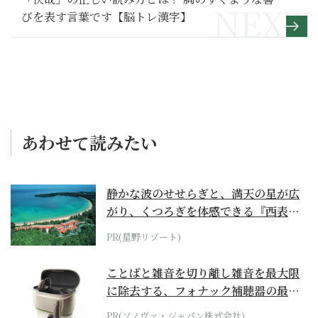
びを表す言葉です【脳トレ漢字】
あわせて読みたい
静かな波のせせらぎと、満天の星が広
がり、くつろぎを体感できる『西表島
ホテル by...
PR(星野リゾート)
ことばと雑音を切り離し雑音を最大限
に除去する、フォナック補聴器の最上
位モデル
PR(ソノヴァ・ジャパン株式会社)