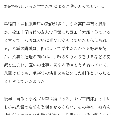
野尻抱影といった学生たちによる運動があったという。
早稲田には和服着用の教師が多く、また高田早苗の風采
が、松江中学時代の友人で早世した西田千太郎に似ている
と言って、八雲は大いに喜び心安んじていたと伝えられ
る。八雲の講義は、例によって学生たちからも好評を得
た。八雲と逍遥の間には、手紙のやりとりをするなどの交
流も生まれ、互いの仕事に関する助言も与え合っていく。
八雲はどうも、歌舞伎の演目をもとにした創作といったこ
とも考えていたようだ。
後年、自作の小説『吾輩は猫である』や『三四郎』の中に
も小泉八雲の名前を登場させるくらい、その存在に敬意を