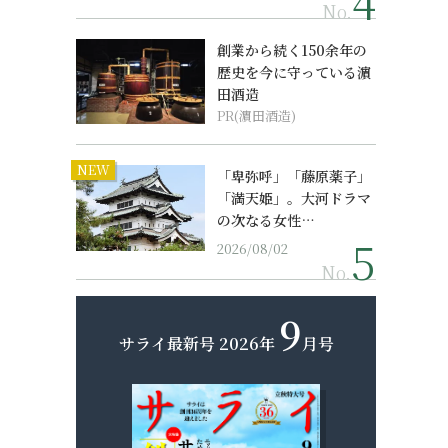
No.
創業から続く150余年の
歴史を今に守っている濵
田酒造
PR(濵田酒造)
NEW
「卑弥呼」「藤原薬子」
「満天姫」。大河ドラマ
の次なる女性…
2026/08/02
No.
9
サライ最新号
2026年
月号