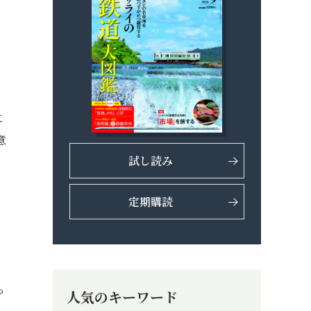
こ
意
試し読み
。
定期購読
っ
人気のキーワード