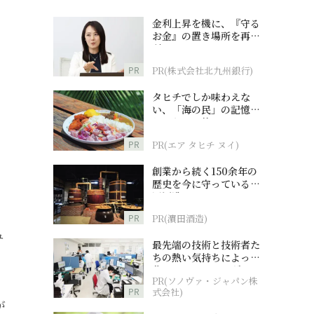
金利上昇を機に、『守る
お金』の置き場所を再検
討
PR
PR(株式会社北九州銀行)
タヒチでしか味わえな
い、「海の民」の記憶へ
とつながる旅
PR
PR(エア タヒチ ヌイ)
創業から続く150余年の
歴史を今に守っている濵
田酒造
PR
PR(濵田酒造)
ュ
最先端の技術と技術者た
ちの熱い気持ちによって
作られているオーダーメ
PR(ソノヴァ・ジャパン株
イド補聴器
PR
式会社)
が