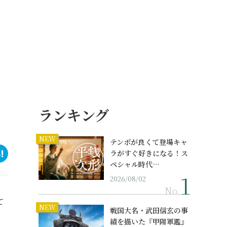
ランキング
NEW
テンポが良くて登場キャ
ラがすぐ好きになる！ス
ペシャル時代…
2026/08/02
No.
て
NEW
戦国大名・武田信玄の事
績を描いた『甲陽軍鑑』