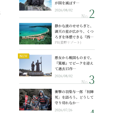
が国を滅ぼす…
2026/08/02
代
No.
。
静かな波のせせらぎと、
満天の星が広がり、くつ
ろぎを体感できる『西表
島ホテル by...
PR(星野リゾート)
NEW
悪女から戦国ものまで。
『篤姫』でピークを迎え
て過去15作…
2026/08/02
No.
衝撃の羽柴与一郎「初陣
死」を語ろう。どうして
守り切れなか…
2026/07/26