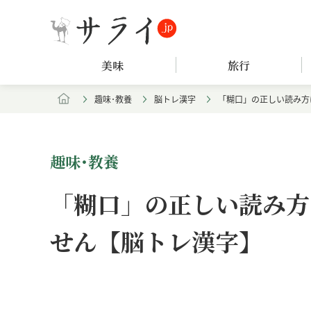
美味
旅行
趣味･教養
脳トレ漢字
「糊口」の正しい読み方
趣味･教養
「糊口」の正しい読み方
せん【脳トレ漢字】
Loaded
:
/
Unmute
8.25%