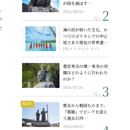
が国を滅ぼす…
し
2026/08/02
No.
や
で
海の民が紡いだ文化。か
つてのポリネシアの中心
地であり現在の世界遺産
からみえてくる...
PR(エア タヒチ ヌイ)
豊臣秀吉の甥・秀次の切
腹はどのように行われた
のか？
2026/07/26
No.
NEW
悪女から戦国ものまで。
『篤姫』でピークを迎え
て過去15作…
2026/08/02