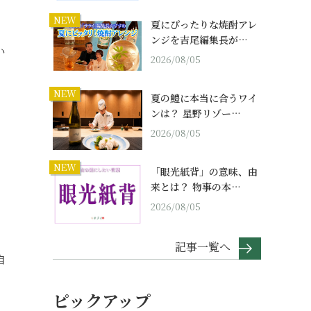
NEW
夏にぴったりな焼酎アレ
」
ンジを吉尾編集長が…
い
2026/08/05
NEW
夏の鱧に本当に合うワイ
ンは？ 星野リゾー…
2026/08/05
NEW
「眼光紙背」の意味、由
来とは？ 物事の本…
2026/08/05
記事一覧へ
自
ピックアップ