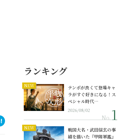
ランキング
NEW
テンポが良くて登場キャ
ラがすぐ好きになる！ス
ペシャル時代…
2026/08/02
No.
NEW
戦国大名・武田信玄の事
績を描いた『甲陽軍鑑』