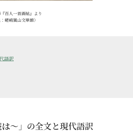
師『百人一首画帖』より
供：嵯峨嵐山文華館）
代語訳
庵は～」の全文と現代語訳