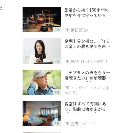
た
創業から続く150余年の
歴史を今に守っている濵
田酒造
PR
PR(濵田酒造)
金利上昇を機に、『守る
お金』の置き場所を再検
討
PR
PR(株式会社北九州銀行)
「ヤブサメの声をもう一
度聴きたい」が補聴器チ
ャレンジの後押しに
PR(ソノヴァ・ジャパン株
PR
式会社)
客室はすべて海側にあ
り、眼前に海が広がる
『西表島ホテル by 星野
リゾート』
PR
PR(星野リゾート)