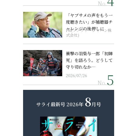
No.
「ヤブサメの声をもう一
度聴きたい」が補聴器チ
ャレンジの後押しに
PR(ソノヴァ・ジャパン株
式会社)
衝撃の羽柴与一郎「初陣
死」を語ろう。どうして
守り切れなか…
2026/07/26
No.
8
サライ最新号
2026年
月号