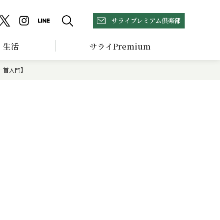
サライプレミアム倶楽部
生活
サライPremium
一首入門】