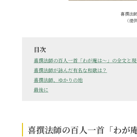
喜撰法
（提
目次
喜撰法師の百人一首「わが庵は～」の全文と現
喜撰法師が詠んだ有名な和歌は？
喜撰法師、ゆかりの地
最後に
喜撰法師の百人一首「わが