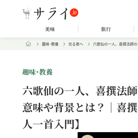
美味
旅行
趣味･教養
光る君へ
六歌仙の一人、喜撰法師の
趣味･教養
六歌仙の一人、喜撰法師
意味や背景とは？｜喜撰
人一首入門】