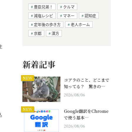
豊臣兄弟！
クルマ
減塩レシピ
マネー
認知症
定年後の歩き方
老人ホーム
京都
漢方
住
新着記事
し
NEW
コアラのこと、どこまで
。
知ってる？ 驚きの…
2026/08/06
」
NEW
Google翻訳をChrome
込
で使う基本…
2026/08/06