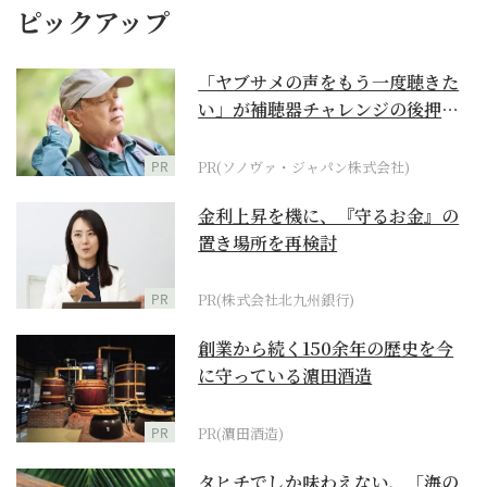
ピックアップ
「ヤブサメの声をもう一度聴きた
い」が補聴器チャレンジの後押し
に
PR
PR(ソノヴァ・ジャパン株式会社)
金利上昇を機に、『守るお金』の
置き場所を再検討
PR
PR(株式会社北九州銀行)
創業から続く150余年の歴史を今
に守っている濵田酒造
PR
PR(濵田酒造)
タヒチでしか味わえない、「海の