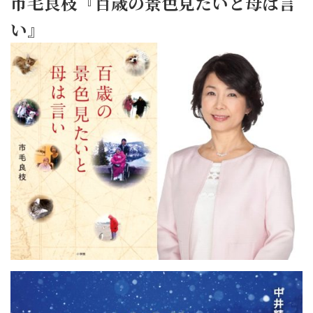
市毛良枝『百歳の景色見たいと母は言
い』