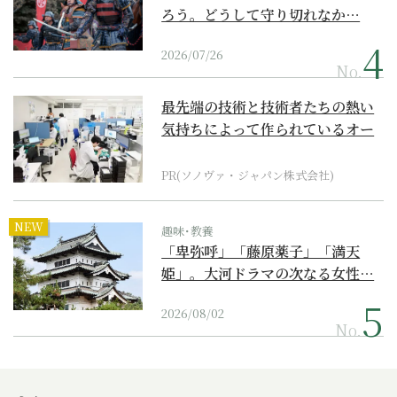
ろう。どうして守り切れなか…
2026/07/26
No.
最先端の技術と技術者たちの熱い
気持ちによって作られているオー
ダーメイド補聴器
PR(ソノヴァ・ジャパン株式会社)
NEW
趣味･教養
「卑弥呼」「藤原薬子」「満天
姫」。大河ドラマの次なる女性…
2026/08/02
No.