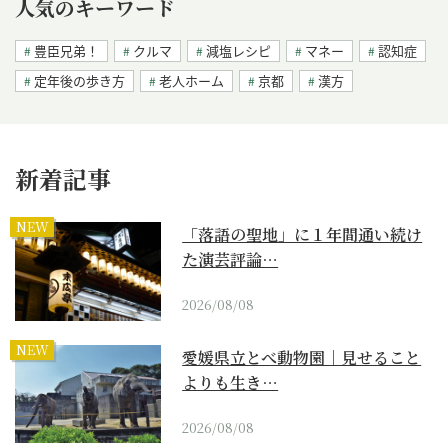
人気のキーワード
豊臣兄弟！
クルマ
減塩レシピ
マネー
認知症
定年後の歩き方
老人ホーム
京都
漢方
新着記事
NEW
「落語の聖地」に１年間通い続け
た演芸評論…
2026/08/08
NEW
愛媛県立とべ動物園｜見せること
よりも生き…
2026/08/08