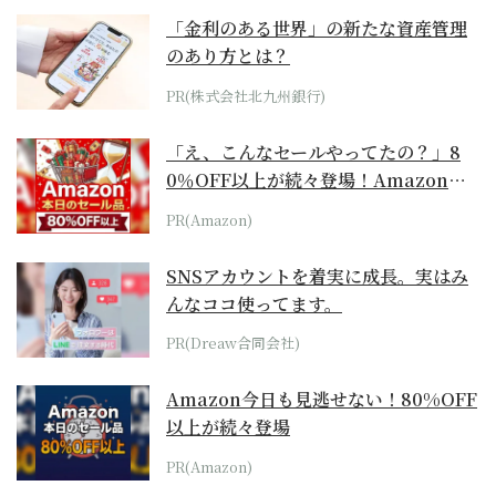
「金利のある世界」の新たな資産管理
のあり方とは？
PR(株式会社北九州銀行)
「え、こんなセールやってたの？」8
0％OFF以上が続々登場！Amazonの
本気が...
PR(Amazon)
SNSアカウントを着実に成長。実はみ
んなココ使ってます。
PR(Dreaw合同会社)
Amazon今日も見逃せない！80%OFF
以上が続々登場
PR(Amazon)