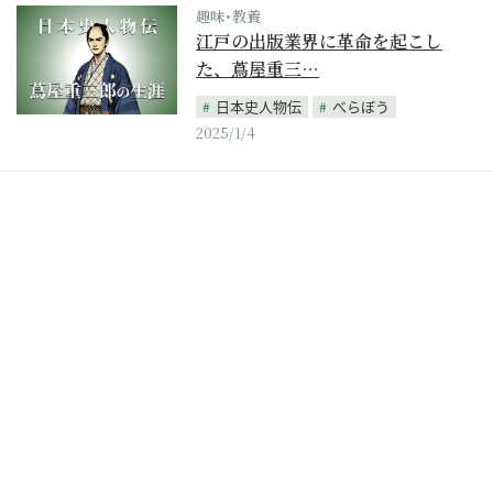
趣味･教養
江戸の出版業界に革命を起こし
た、蔦屋重三…
日本史人物伝
べらぼう
2025/1/4