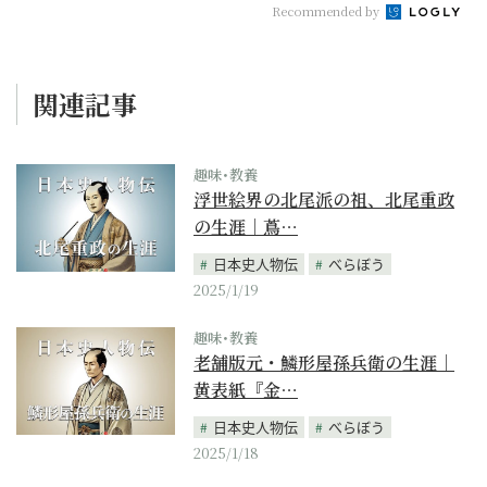
Recommended by
関連記事
趣味･教養
浮世絵界の北尾派の祖、北尾重政
の生涯｜蔦…
日本史人物伝
べらぼう
2025/1/19
趣味･教養
老舗版元・鱗形屋孫兵衛の生涯｜
黄表紙『金…
日本史人物伝
べらぼう
2025/1/18