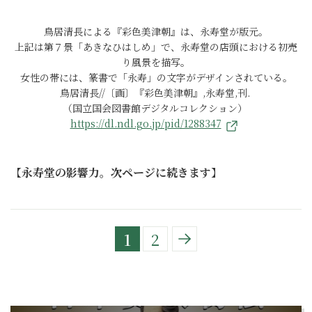
鳥居清長による『彩色美津朝』は、永寿堂が版元。
上記は第７景「あきなひはしめ」で、永寿堂の店頭における初売
り風景を描写。
女性の帯には、篆書で「永寿」の文字がデザインされている。
鳥居清長//〔画〕『彩色美津朝』,永寿堂,刊.
（国立国会図書館デジタルコレクション）
https://dl.ndl.go.jp/pid/1288347
【
永寿堂の影響力。次ページに続きます
】
1
2