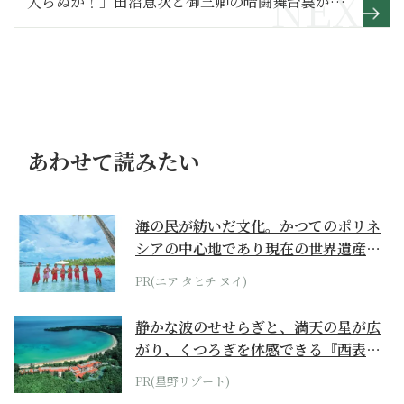
入らぬか！」田沼意次と御三卿の暗闘舞台裏がお
もしろい【べらぼう～蔦重栄華乃夢噺～ 満喫リポ
ート】４
あわせて読みたい
海の民が紡いだ文化。かつてのポリネ
シアの中心地であり現在の世界遺産か
らみえてくる...
PR(エア タヒチ ヌイ)
静かな波のせせらぎと、満天の星が広
がり、くつろぎを体感できる『西表島
ホテル by...
PR(星野リゾート)