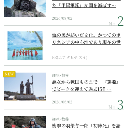
た『甲陽軍鑑』が国を滅ぼす…
2026/08/02
No.
海の民が紡いだ文化。かつてのポ
リネシアの中心地であり現在の世
界遺産からみえてくる...
PR(エア タヒチ ヌイ)
NEW
趣味･教養
悪女から戦国ものまで。『篤姫』
でピークを迎えて過去15作…
2026/08/02
No.
趣味･教養
衝撃の羽柴与一郎「初陣死」を語