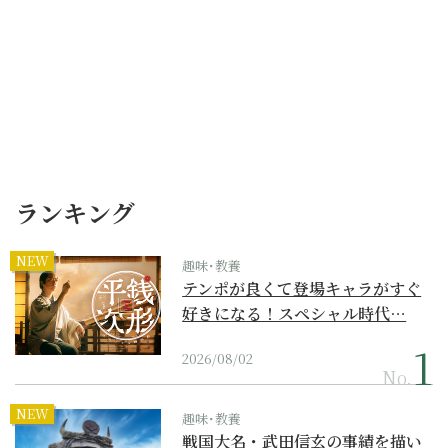
ランキング
NEW
趣味･教養
テンポが良くて登場キャラがすぐ
好きになる！スペシャル時代…
2026/08/02
No.
NEW
趣味･教養
戦国大名・武田信玄の事績を描い