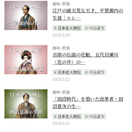
趣味･教養
江戸の破天荒な天才、平賀源内の
生涯｜エレ…
日本史人物伝
べらぼう
2025/1/13
趣味･教養
吉原の伝説の花魁、五代目瀬川
（花の井）の…
日本史人物伝
べらぼう
2025/1/12
趣味･教養
「田沼時代」を築いた改革者・田
沼意次の生…
日本史人物伝
べらぼう
2025/1/11