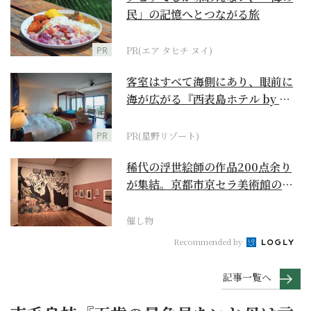
民」の記憶へとつながる旅
PR
PR(エア タヒチ ヌイ)
客室はすべて海側にあり、眼前に
海が広がる『西表島ホテル by 星
野リゾート』
PR
PR(星野リゾート)
稀代の浮世絵師の作品200点余り
が集結。京都市京セラ美術館の
「浮世絵スーパークリ...
催し物
Recommended by
記事一覧へ