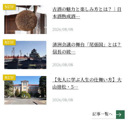
NEW
古酒の魅力と楽しみ方とは？｜日
本酒熟成酒…
2026/08/08
NEW
清洲会議の舞台「尾張国」とは？
信長の統…
2026/08/08
NEW
【先人に学ぶ人生の仕舞い方】大
山捨松・5…
2026/08/08
記事一覧へ