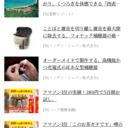
がり、くつろぎを体感できる『西表島
ホテル by...
PR(星野リゾート)
ことばと雑音を切り離し雑音を最大限
に除去する、フォナック補聴器の最上
位モデル
PR(ソノヴァ・ジャパン株式会社)
オーダーメイドで製作する、高機能か
つ充電式の耳あな型補聴器
PR(ソノヴァ・ジャパン株式会社)
アマゾン1位の実績！380円で5日間お
試し。
PR(ハーブ健康本舗)
アマゾン1位「このお茶ガチです」噂の