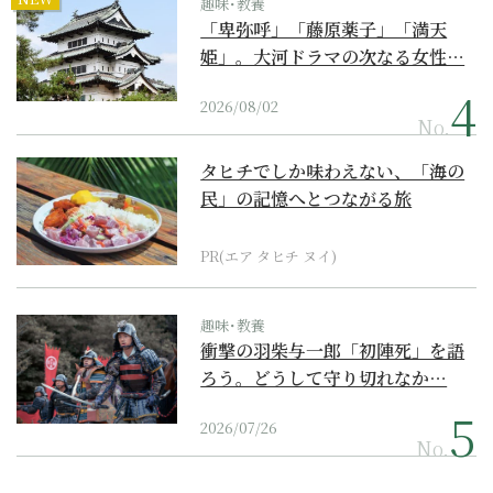
趣味･教養
「卑弥呼」「藤原薬子」「満天
姫」。大河ドラマの次なる女性…
2026/08/02
No.
タヒチでしか味わえない、「海の
民」の記憶へとつながる旅
PR(エア タヒチ ヌイ)
趣味･教養
衝撃の羽柴与一郎「初陣死」を語
ろう。どうして守り切れなか…
2026/07/26
No.