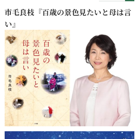
市毛良枝『百歳の景色見たいと母は言
い』