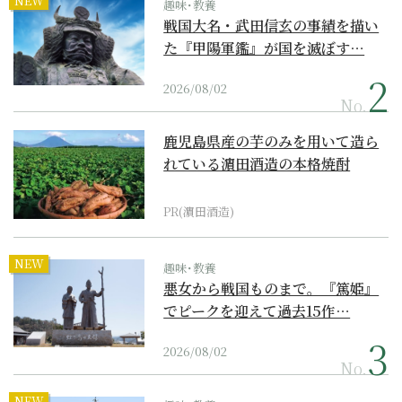
NEW
趣味･教養
戦国大名・武田信玄の事績を描い
た『甲陽軍鑑』が国を滅ぼす…
2026/08/02
No.
鹿児島県産の芋のみを用いて造ら
れている濵田酒造の本格焼酎
PR(濵田酒造)
NEW
趣味･教養
悪女から戦国ものまで。『篤姫』
でピークを迎えて過去15作…
2026/08/02
No.
NEW