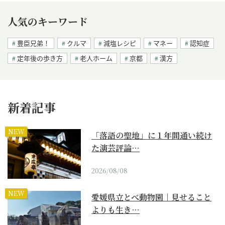
人気のキーワード
豊臣兄弟！
クルマ
減塩レシピ
マネー
認知症
定年後の歩き方
老人ホーム
京都
漢方
新着記事
NEW
「落語の聖地」に１年間通い続け
た演芸評論…
2026/08/08
NEW
愛媛県立とべ動物園｜見せること
よりも生き…