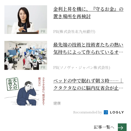
金利上昇を機に、『守るお金』の
置き場所を再検討
PR
PR(株式会社北九州銀行)
最先端の技術と技術者たちの熱い
気持ちによって作られているオー
ダーメイド補聴器
PR
PR(ソノヴァ・ジャパン株式会社)
ベッドの中で眠れず朝３時……｜
クタクタなのに脳内反省会が止ま
らない【大人の未病ケ...
健康
Recommended by
記事一覧へ