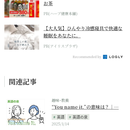
お茶
PR(ハーブ健康本舗)
【大人気】ひんやり冷感寝具で快適な
睡眠をあなたに。
PR(アイリスプラザ)
Recommended by
関連記事
趣味･教養
“You name it.”の意味は？｜…
英語
英語の泉
2025/1/14