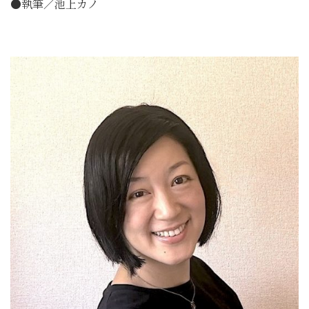
●執筆／池上カノ