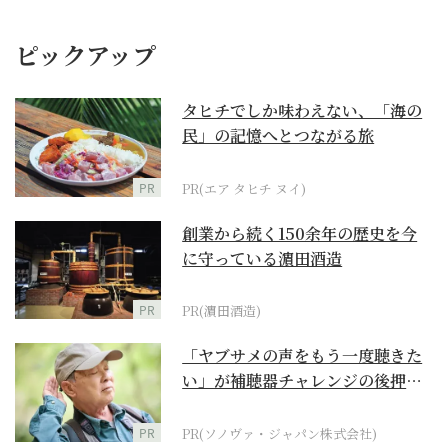
ピックアップ
タヒチでしか味わえない、「海の
民」の記憶へとつながる旅
PR
PR(エア タヒチ ヌイ)
創業から続く150余年の歴史を今
に守っている濵田酒造
PR
PR(濵田酒造)
「ヤブサメの声をもう一度聴きた
い」が補聴器チャレンジの後押し
に
PR
PR(ソノヴァ・ジャパン株式会社)