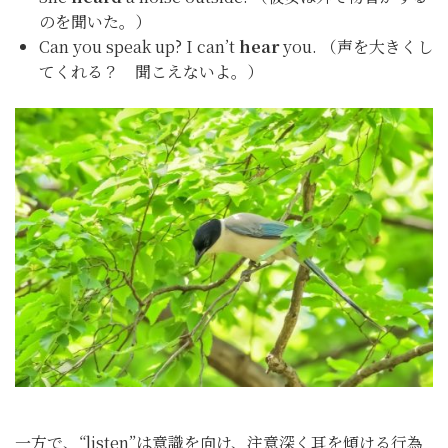
のを聞いた。）
Can you speak up? I can’t
hear
you. （声を大きくし
てくれる？ 聞こえないよ。）
一方で、“listen”は意識を向け、注意深く耳を傾ける行為