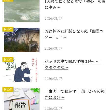
101歳で亡くなるまで「初心」を胸
に高み…
2026/08/07
NEW
お盆休みに肝試しならぬ「幽霊ツ
アー」。“…
2026/08/07
NEW
ベッドの中で眠れず朝３時……｜
クタクタな…
2026/08/07
NEW
「事実」で動かす！ 部下からの報
告におけ…
2026/08/07