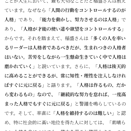
ことが人生において、最も大切なことだと稲盛さんは教え
ています。なぜなら
「人間の行動をコントロールするのが
人格」
であり、
「能力を動かし、努力させるのは人格」
で
あり
、「人格が才能の使い道や欲望をコントロールする」
からです。それを踏まえて、稲盛さんは
「多くの人を率い
るリーダーは人格者であるべきだが、生まれつきの人格者
はいない。苦労をしながら一生懸命生きていく中で人格は
磨かれていく」
と説いています。さらに、
「人格は後天的
に高めることができるが、常に知性・理性を注入しなけれ
ばすぐに元に戻る」
と語ります
。「人格は作るもの、だか
ら変わるもの」なので、「継続的な努力を怠れば、一度高
まった人格でもすぐに元に戻る」
と警鐘を鳴らしているの
です。そして、率直に
「人格を維持するのは難しい」
と認
め、特に社会的に高い地位を得た人に対しては、「素晴ら