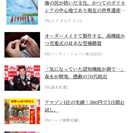
海の民が紡いだ文化。かつてのポリネ
シアの中心地であり現在の世界遺産か
らみえてくる...
PR(エア タヒチ ヌイ)
オーダーメイドで製作する、高機能か
つ充電式の耳あな型補聴器
PR(ソノヴァ・ジャパン株式会社)
「気になっていた認知機能が菌で…」
森永が開発。感動の70代続出
PR(森永乳業)
アマゾン1位の実績！380円で5日間お
試し。
PR(ハーブ健康本舗)