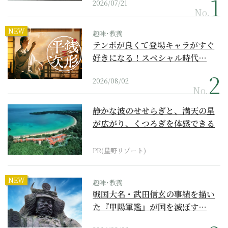
2026/07/21
No.
NEW
趣味･教養
テンポが良くて登場キャラがすぐ
好きになる！スペシャル時代…
2026/08/02
No.
静かな波のせせらぎと、満天の星
が広がり、くつろぎを体感できる
『西表島ホテル by...
PR(星野リゾート)
NEW
趣味･教養
戦国大名・武田信玄の事績を描い
た『甲陽軍鑑』が国を滅ぼす…