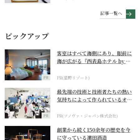
記事一覧へ
ピックアップ
客室はすべて海側にあり、眼前に
海が広がる『西表島ホテル by 星
野リゾート』
PR
PR(星野リゾート)
最先端の技術と技術者たちの熱い
気持ちによって作られているオー
ダーメイド補聴器
PR
PR(ソノヴァ・ジャパン株式会社)
創業から続く150余年の歴史を今
に守っている濵田酒造