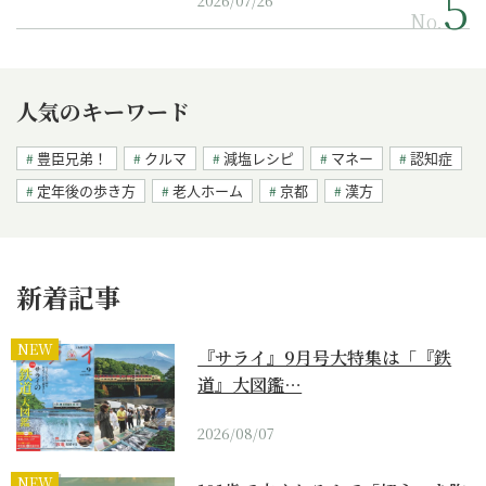
2026/07/26
No.
人気のキーワード
豊臣兄弟！
クルマ
減塩レシピ
マネー
認知症
定年後の歩き方
老人ホーム
京都
漢方
新着記事
NEW
『サライ』9月号大特集は「『鉄
道』大図鑑…
2026/08/07
NEW