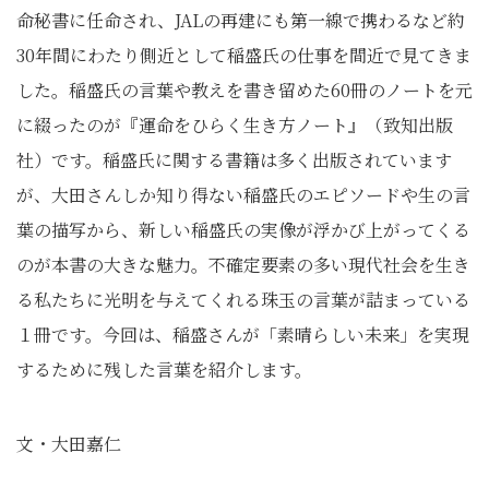
命秘書に任命され、JALの再建にも第一線で携わるなど約
30年間にわたり側近として稲盛氏の仕事を間近で見てきま
した。稲盛氏の言葉や教えを書き留めた60冊のノートを元
に綴ったのが『運命をひらく生き方ノート』（致知出版
社）です。稲盛氏に関する書籍は多く出版されています
が、大田さんしか知り得ない稲盛氏のエピソードや生の言
葉の描写から、新しい稲盛氏の実像が浮かび上がってくる
のが本書の大きな魅力。不確定要素の多い現代社会を生き
る私たちに光明を与えてくれる珠玉の言葉が詰まっている
１冊です。今回は、稲盛さんが「素晴らしい未来」を実現
するために残した言葉を紹介します。
文・大田嘉仁