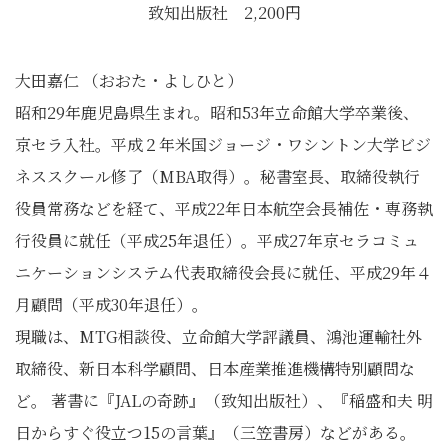
致知出版社 2,200円
大田嘉仁 （おおた・よしひと）
昭和29年鹿児島県生まれ。昭和53年立命館大学卒業後、
京セラ入社。平成２年米国ジョージ・ワシントン大学ビジ
ネススクール修了（MBA取得）。秘書室長、取締役執行
役員常務などを経て、平成22年日本航空会長補佐・専務執
行役員に就任（平成25年退任）。平成27年京セラコミュ
ニケーションシステム代表取締役会長に就任、平成29年４
月顧問（平成30年退任）。
現職は、MTG相談役、立命館大学評議員、鴻池運輸社外
取締役、新日本科学顧問、日本産業推進機構特別顧問な
ど。 著書に『JALの奇跡』（致知出版社）、『稲盛和夫 明
日からすぐ役立つ15の言葉』（三笠書房）などがある。