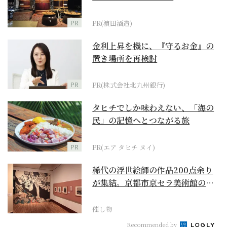
PR
PR(濵田酒造)
金利上昇を機に、『守るお金』の
置き場所を再検討
PR
PR(株式会社北九州銀行)
タヒチでしか味わえない、「海の
民」の記憶へとつながる旅
PR
PR(エア タヒチ ヌイ)
稀代の浮世絵師の作品200点余り
が集結。京都市京セラ美術館の
「浮世絵スーパークリ...
催し物
Recommended by