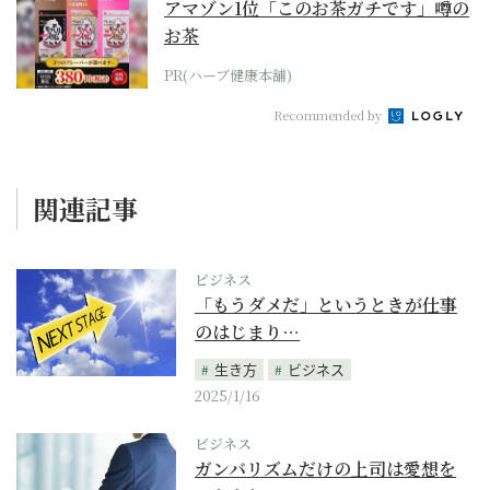
アマゾン1位「このお茶ガチです」噂の
お茶
PR(ハーブ健康本舗)
Recommended by
関連記事
ビジネス
「もうダメだ」というときが仕事
のはじまり…
生き方
ビジネス
2025/1/16
ビジネス
ガンバリズムだけの上司は愛想を