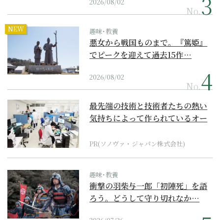
2026/08/02
No.
NEW
趣味･教養
悪女から戦国ものまで。『篤姫』
でピークを迎えて過去15作…
2026/08/02
No.
最先端の技術と技術者たちの熱い
気持ちによって作られているオー
ダーメイド補聴器
PR(ソノヴァ・ジャパン株式会社)
趣味･教養
衝撃の羽柴与一郎「初陣死」を語
ろう。どうして守り切れなか…