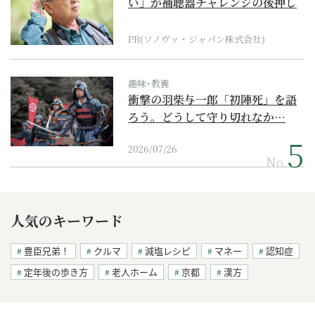
い」が補聴器チャレンジの後押し
に
PR(ソノヴァ・ジャパン株式会社)
趣味･教養
衝撃の羽柴与一郎「初陣死」を語
ろう。どうして守り切れなか…
2026/07/26
No.
人気のキーワード
豊臣兄弟！
クルマ
減塩レシピ
マネー
認知症
定年後の歩き方
老人ホーム
京都
漢方