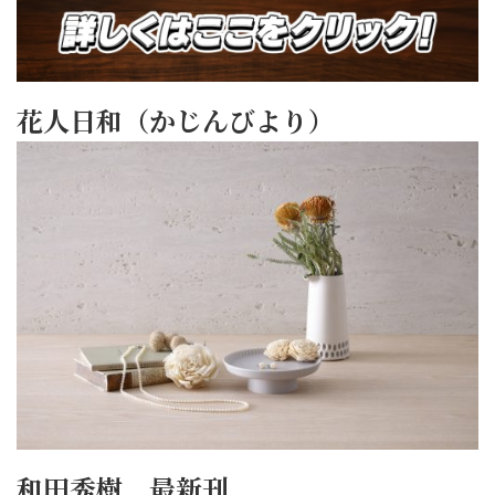
花人日和（かじんびより）
和田秀樹 最新刊