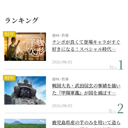
ランキング
NEW
趣味･教養
テンポが良くて登場キャラがすぐ
好きになる！スペシャル時代…
2026/08/02
No.
NEW
趣味･教養
戦国大名・武田信玄の事績を描い
た『甲陽軍鑑』が国を滅ぼす…
2026/08/02
No.
鹿児島県産の芋のみを用いて造ら