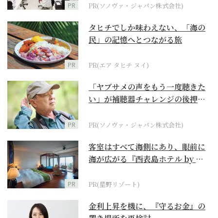
PR
PR(ソノヴァ・ジャパン株式会社)
タヒチでしか味わえない、「海の
民」の記憶へとつながる旅
PR
PR(エア タヒチ ヌイ)
「ヤブサメの声をもう一度聴きた
い」が補聴器チャレンジの後押し
に
PR
PR(ソノヴァ・ジャパン株式会社)
客室はすべて海側にあり、眼前に
海が広がる『西表島ホテル by 星
野リゾート』
PR
PR(星野リゾート)
金利上昇を機に、『守るお金』の