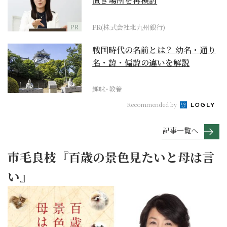
置き場所を再検討
PR
PR(株式会社北九州銀行)
戦国時代の名前とは？ 幼名・通り
名・諱・偏諱の違いを解説
趣味･教養
Recommended by
記事一覧へ
市毛良枝『百歳の景色見たいと母は言
い』