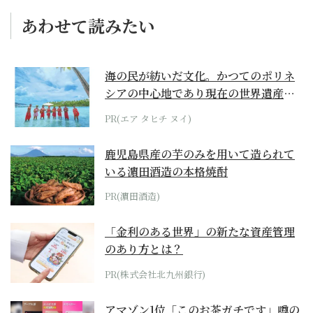
あわせて読みたい
海の民が紡いだ文化。かつてのポリネ
シアの中心地であり現在の世界遺産か
らみえてくる...
PR(エア タヒチ ヌイ)
鹿児島県産の芋のみを用いて造られて
いる濵田酒造の本格焼酎
PR(濵田酒造)
「金利のある世界」の新たな資産管理
のあり方とは？
PR(株式会社北九州銀行)
アマゾン1位「このお茶ガチです」噂の