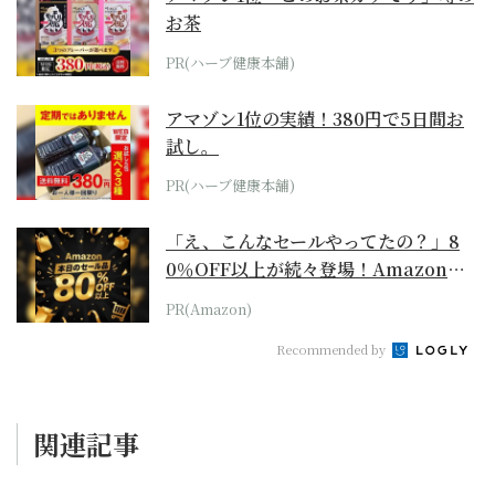
お茶
PR(ハーブ健康本舗)
アマゾン1位の実績！380円で5日間お
試し。
PR(ハーブ健康本舗)
「え、こんなセールやってたの？」8
0％OFF以上が続々登場！Amazonの
本気が...
PR(Amazon)
Recommended by
関連記事