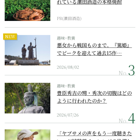
れている濵田酒造の本格焼酎
PR(濵田酒造)
NEW
趣味･教養
悪女から戦国ものまで。『篤姫』
でピークを迎えて過去15作…
2026/08/02
No.
趣味･教養
豊臣秀吉の甥・秀次の切腹はどの
ように行われたのか？
2026/07/26
No.
「ヤブサメの声をもう一度聴きた