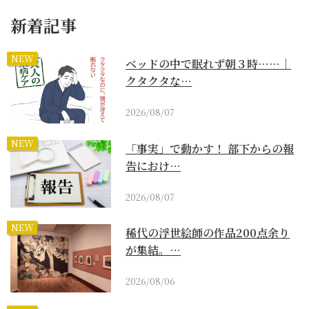
新着記事
NEW
ベッドの中で眠れず朝３時……｜
クタクタな…
2026/08/07
NEW
「事実」で動かす！ 部下からの報
告におけ…
2026/08/07
NEW
稀代の浮世絵師の作品200点余り
が集結。…
2026/08/06