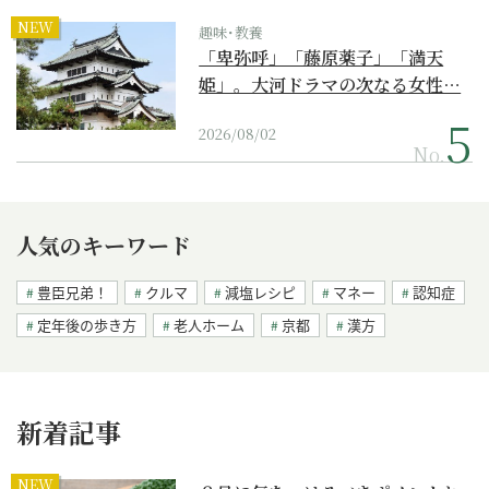
NEW
趣味･教養
「卑弥呼」「藤原薬子」「満天
姫」。大河ドラマの次なる女性…
2026/08/02
No.
人気のキーワード
豊臣兄弟！
クルマ
減塩レシピ
マネー
認知症
定年後の歩き方
老人ホーム
京都
漢方
新着記事
NEW