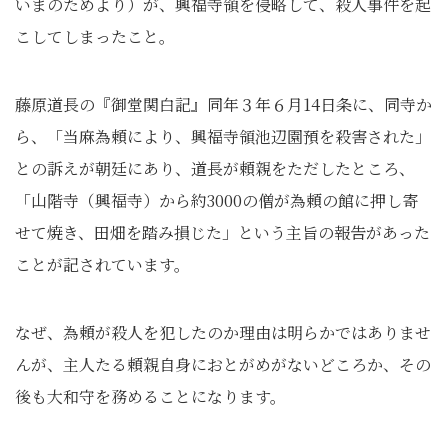
いまのためより）が、興福寺領を侵略して、殺人事件を起
こしてしまったこと。
藤原道長の『御堂関白記』同年３年６月14日条に、同寺か
ら、「当麻為頼により、興福寺領池辺園預を殺害された」
との訴えが朝廷にあり、道長が頼親をただしたところ、
「山階寺（興福寺）から約3000の僧が為頼の館に押し寄
せて焼き、田畑を踏み損じた」という主旨の報告があった
ことが記されています。
なぜ、為頼が殺人を犯したのか理由は明らかではありませ
んが、主人たる頼親自身におとがめがないどころか、その
後も大和守を務めることになります。