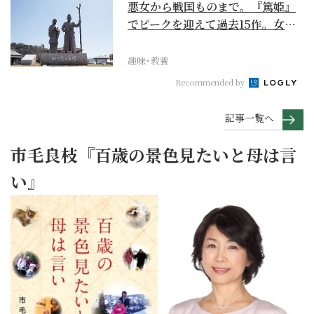
悪女から戦国ものまで。『篤姫』
でピークを迎えて過去15作。女性
が主人公の作品を振...
趣味･教養
Recommended by
記事一覧へ
市毛良枝『百歳の景色見たいと母は言
い』