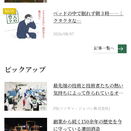
NEW
ベッドの中で眠れず朝３時……｜
クタクタな…
2026/08/07
記事一覧へ
ピックアップ
最先端の技術と技術者たちの熱い
気持ちによって作られているオー
ダーメイド補聴器
PR
PR(ソノヴァ・ジャパン株式会社)
創業から続く150余年の歴史を今
に守っている濵田酒造