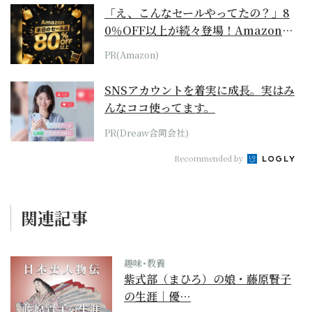
「え、こんなセールやってたの？」8
0％OFF以上が続々登場！Amazonの
本気が...
PR(Amazon)
SNSアカウントを着実に成長。実はみ
んなココ使ってます。
PR(Dreaw合同会社)
Recommended by
関連記事
趣味･教養
紫式部（まひろ）の娘・藤原賢子
の生涯｜優…