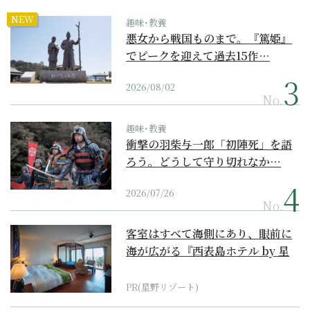
NEW
趣味･教養
悪女から戦国ものまで。『篤姫』
でピークを迎えて過去15作…
2026/08/02
No.
趣味･教養
衝撃の羽柴与一郎「初陣死」を語
ろう。どうして守り切れなか…
2026/07/26
No.
客室はすべて海側にあり、眼前に
海が広がる『西表島ホテル by 星
野リゾート』
PR(星野リゾート)