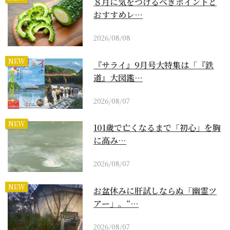
８月に気をつけるべきポイントと
おすすめレ…
2026/08/08
NEW
『サライ』9月号大特集は「『鉄
道』大図鑑…
2026/08/07
NEW
101歳で亡くなるまで「初心」を胸
に高み…
2026/08/07
NEW
お盆休みに肝試しならぬ「幽霊ツ
アー」。“…
2026/08/07