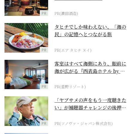
PR
PR(濵田酒造)
タヒチでしか味わえない、「海の
民」の記憶へとつながる旅
PR
PR(エア タヒチ ヌイ)
客室はすべて海側にあり、眼前に
海が広がる『西表島ホテル by 星
野リゾート』
PR
PR(星野リゾート)
「ヤブサメの声をもう一度聴きた
い」が補聴器チャレンジの後押し
に
PR
PR(ソノヴァ・ジャパン株式会社)