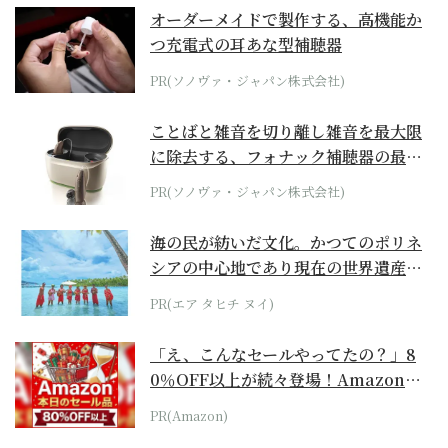
オーダーメイドで製作する、高機能か
つ充電式の耳あな型補聴器
PR(ソノヴァ・ジャパン株式会社)
ことばと雑音を切り離し雑音を最大限
に除去する、フォナック補聴器の最上
位モデル
PR(ソノヴァ・ジャパン株式会社)
海の民が紡いだ文化。かつてのポリネ
シアの中心地であり現在の世界遺産か
らみえてくる...
PR(エア タヒチ ヌイ)
「え、こんなセールやってたの？」8
0％OFF以上が続々登場！Amazonの
本気が...
PR(Amazon)