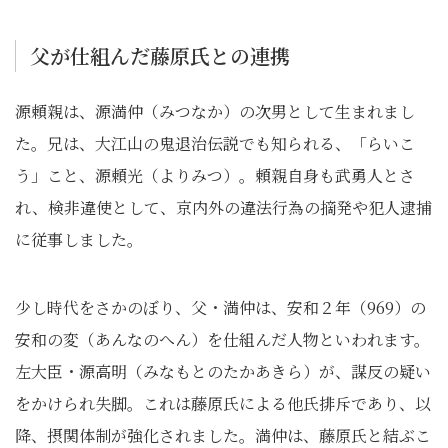
父が仕組んだ藤原氏との連携
源頼親は、源満仲（みつなか）の次男として生まれまし
た。兄は、大江山の鬼退治伝説でも知られる、「らいこ
う」こと、源頼光（よりみつ）。頼親自身も武勇人とさ
れ、検非違使として、京内外の違法行為の摘発や犯人逮捕
に従事しました。
少し時代をさかのぼり、父・満仲は、安和２年（969）の
安和の変（あんなのへん）を仕組んだ人物といわれます。
左大臣・源高明（みなもとのたかあきら）が、謀反の疑い
をかけられ失脚。これは藤原氏による他氏排斥であり、以
降、摂関体制が強化されました。満仲は、藤原氏と結ぶこ