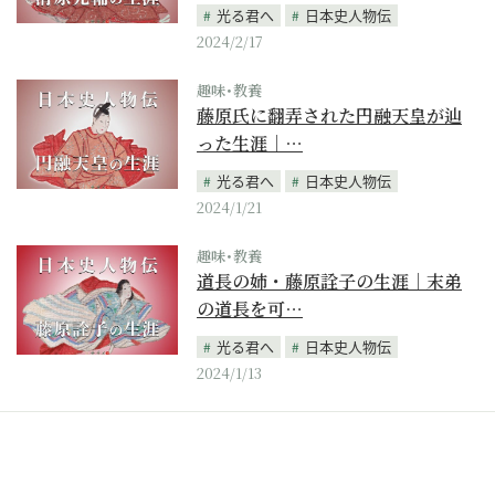
光る君へ
日本史人物伝
2024/2/17
趣味･教養
藤原氏に翻弄された円融天皇が辿
った生涯｜…
光る君へ
日本史人物伝
2024/1/21
趣味･教養
道長の姉・藤原詮子の生涯｜末弟
の道長を可…
光る君へ
日本史人物伝
2024/1/13