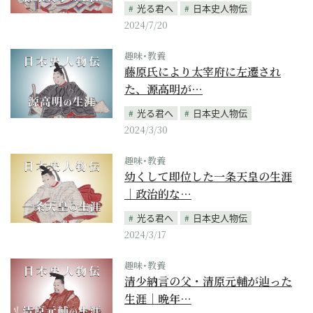
光る君へ
日本史人物伝
2024/7/20
趣味･教養
藤原氏により太宰府に左遷され
た、源高明が…
光る君へ
日本史人物伝
2024/3/30
趣味･教養
幼くして即位した一条天皇の生涯
｜政治的な…
光る君へ
日本史人物伝
2024/3/17
趣味･教養
清少納言の父・清原元輔が辿った
生涯｜晩年…