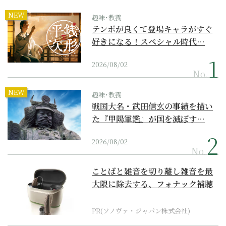
NEW
趣味･教養
テンポが良くて登場キャラがすぐ
好きになる！スペシャル時代…
2026/08/02
No.
NEW
趣味･教養
戦国大名・武田信玄の事績を描い
た『甲陽軍鑑』が国を滅ぼす…
2026/08/02
No.
ことばと雑音を切り離し雑音を最
大限に除去する、フォナック補聴
器の最上位モデル
PR(ソノヴァ・ジャパン株式会社)