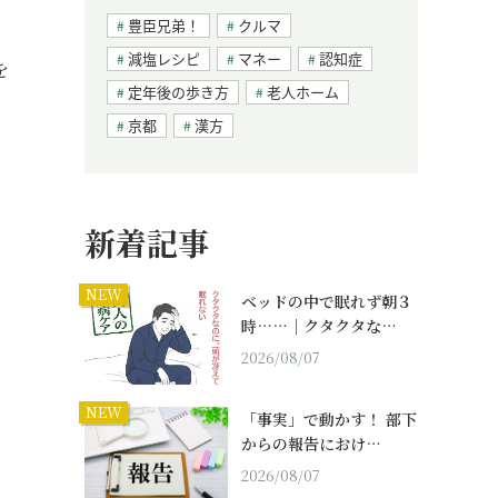
豊臣兄弟！
クルマ
減塩レシピ
マネー
認知症
を
定年後の歩き方
老人ホーム
京都
漢方
新着記事
NEW
ベッドの中で眠れず朝３
時……｜クタクタな…
2026/08/07
NEW
「事実」で動かす！ 部下
からの報告におけ…
2026/08/07