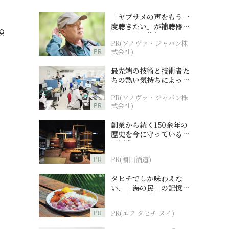
「ヤブサメの声をもう一
度聴きたい」が補聴器チ
験
ャレンジの後押しに
PR(ソノヴァ・ジャパン株
PR
式会社)
最先端の技術と技術者た
ちの熱い気持ちによって
作られているオーダーメ
PR(ソノヴァ・ジャパン株
イド補聴器
PR
式会社)
創業から続く150余年の
歴史を今に守っている濵
田酒造
PR
PR(濵田酒造)
タヒチでしか味わえな
い、「海の民」の記憶へ
とつながる旅
PR
PR(エア タヒチ ヌイ)