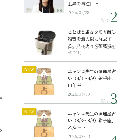
上昇で再注目…
PR
2026/07/28
No.
ことばと雑音を切り離し
雑音を最大限に除去す
る、フォナック補聴器の
PR(ソノヴァ・ジャパン株
最上位モデル
式会社)
NEW
ニャンコ先生の開運星占
い（8/3～8/9）射手座、
山羊座…
2026/08/03
中
No.
NEW
ニャンコ先生の開運星占
い（8/3～8/9）獅子座、
乙女座…
っ
2026/08/03