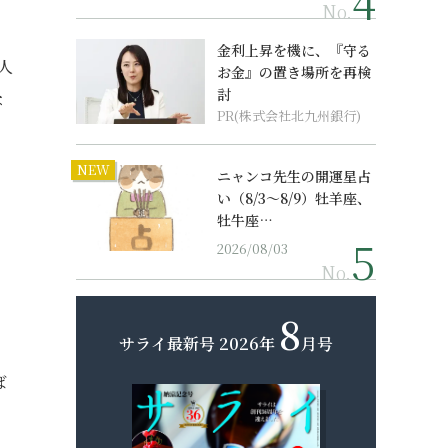
No.
金利上昇を機に、『守る
人
お金』の置き場所を再検
討
な
PR(株式会社北九州銀行)
NEW
ニャンコ先生の開運星占
い（8/3～8/9）牡羊座、
牡牛座…
2026/08/03
No.
8
サライ最新号
2026年
月号
ば