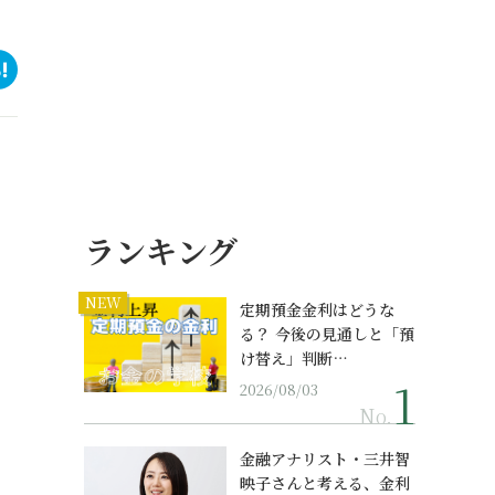
ランキング
NEW
定期預金金利はどうな
る？ 今後の見通しと「預
け替え」判断…
2026/08/03
No.
金融アナリスト・三井智
映子さんと考える、金利