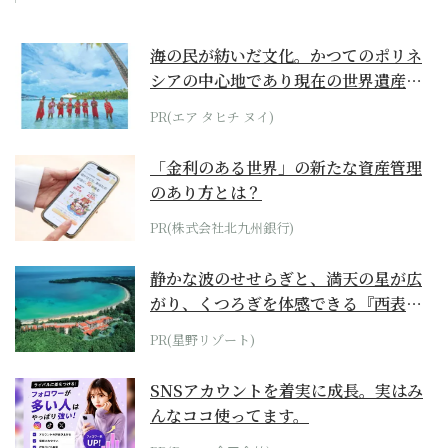
海の民が紡いだ文化。かつてのポリネ
シアの中心地であり現在の世界遺産か
らみえてくる...
PR(エア タヒチ ヌイ)
「金利のある世界」の新たな資産管理
のあり方とは？
PR(株式会社北九州銀行)
静かな波のせせらぎと、満天の星が広
がり、くつろぎを体感できる『西表島
ホテル by...
PR(星野リゾート)
SNSアカウントを着実に成長。実はみ
んなココ使ってます。