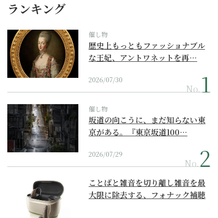
ランキング
催し物
歴史上もっともファッショナブル
な王妃、アントワネットを再…
2026/07/30
No.
催し物
坂道の向こうに、まだ知らない東
京がある。『東京坂道100…
2026/07/29
No.
ことばと雑音を切り離し雑音を最
大限に除去する、フォナック補聴
器の最上位モデル