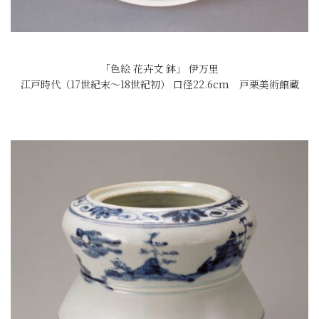
「色絵 花卉文 鉢」 伊万里
江戸時代（17世紀末～18世紀初） 口径22.6cm 戸栗美術館蔵