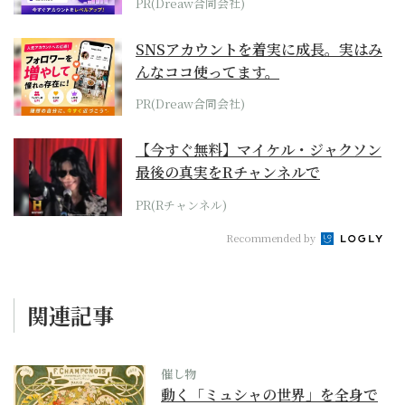
PR(Dreaw合同会社)
SNSアカウントを着実に成長。実はみ
んなココ使ってます。
PR(Dreaw合同会社)
【今すぐ無料】マイケル・ジャクソン
最後の真実をRチャンネルで
PR(Rチャンネル)
Recommended by
関連記事
催し物
動く「ミュシャの世界」を全身で