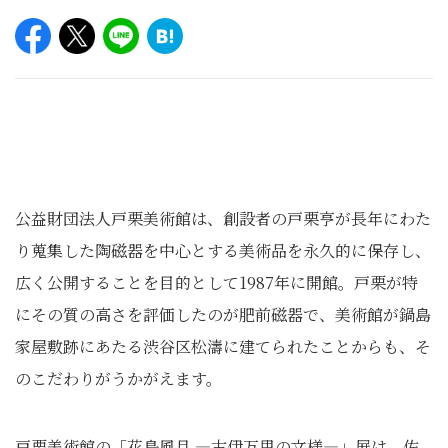
公益財団法人戸栗美術館は、創設者の戸栗亨が長年にわた
り蒐集した陶磁器を中心とする美術品を永久的に保存し、
広く公開することを目的として1987年に開館。戸栗が特
にその質の高さを評価したのが肥前磁器で、美術館が鍋島
家屋敷跡にあたる渋谷区松濤に建てられたことからも、そ
のこだわりがうかがえます。
戸栗美術館の「花鳥風月 ―古伊万里の文様―」展は、佐