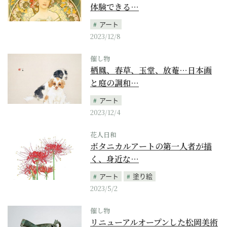
体験できる…
アート
2023/12/8
催し物
栖鳳、春草、玉堂、放菴…日本画
と庭の調和…
アート
2023/12/4
花人日和
ボタニカルアートの第一人者が描
く、身近な…
アート
塗り絵
2023/5/2
催し物
リニューアルオープンした松岡美術