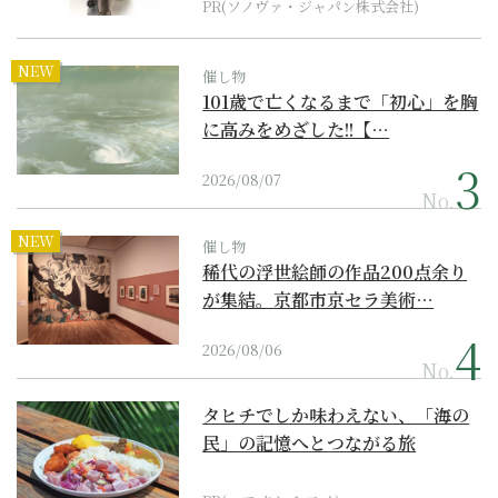
PR(ソノヴァ・ジャパン株式会社)
NEW
催し物
101歳で亡くなるまで「初心」を胸
に高みをめざした!!【…
2026/08/07
No.
NEW
催し物
稀代の浮世絵師の作品200点余り
が集結。京都市京セラ美術…
2026/08/06
No.
タヒチでしか味わえない、「海の
民」の記憶へとつながる旅