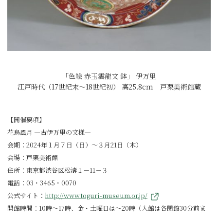
「色絵 赤玉雲龍文 鉢」 伊万里
江戸時代（17世紀末～18世紀初） 高25.8cm 戸栗美術館蔵
【開催要項】
花鳥風月 ―古伊万里の文様―
会期：2024年１月７日（日）～３月21日（木）
会場：戸栗美術館
住所：東京都渋谷区松濤１－11－３
電話：03・3465・0070
公式サイト：
http://www.toguri-museum.or.jp/
開館時間：10時～17時、金・土曜日は～20時（入館は各閉館30分前ま