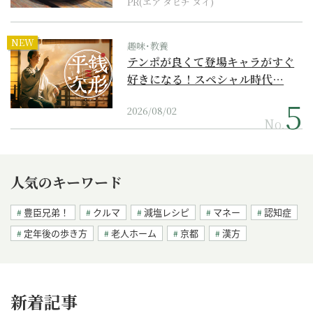
PR(エア タヒチ ヌイ)
NEW
趣味･教養
テンポが良くて登場キャラがすぐ
好きになる！スペシャル時代…
2026/08/02
No.
人気のキーワード
豊臣兄弟！
クルマ
減塩レシピ
マネー
認知症
定年後の歩き方
老人ホーム
京都
漢方
新着記事