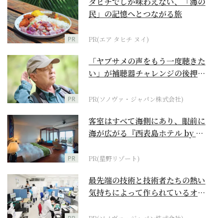
タヒチでしか味わえない、「海の
民」の記憶へとつながる旅
PR
PR(エア タヒチ ヌイ)
「ヤブサメの声をもう一度聴きた
い」が補聴器チャレンジの後押し
に
PR
PR(ソノヴァ・ジャパン株式会社)
客室はすべて海側にあり、眼前に
海が広がる『西表島ホテル by 星
野リゾート』
PR
PR(星野リゾート)
最先端の技術と技術者たちの熱い
気持ちによって作られているオー
ダーメイド補聴器
PR