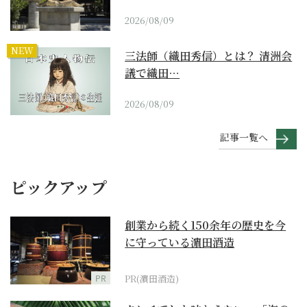
2026/08/09
NEW
三法師（織田秀信）とは？ 清洲会
議で織田…
2026/08/09
記事一覧へ
ピックアップ
創業から続く150余年の歴史を今
に守っている濵田酒造
PR
PR(濵田酒造)