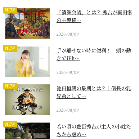
NEW
「清洲会議」とは？ 秀吉が織田家
の主導権…
2026/08/09
NEW
手が離せない時に便利！ 頭の動
きでiPh…
2026/08/09
NEW
池田恒興の最期とは？｜信長の乳
兄弟として…
2026/08/09
NEW
若い頃の豊臣秀吉が主人の小姓た
ちから虐め…