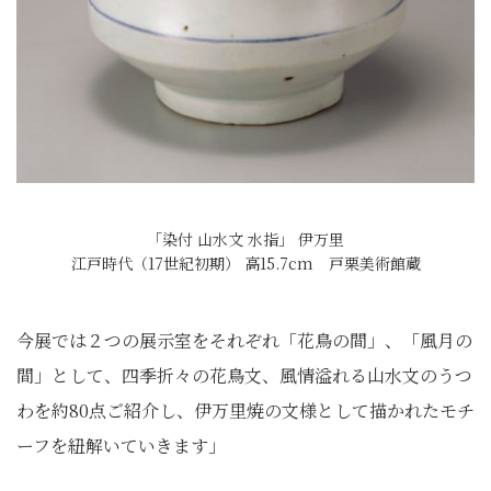
「染付 山水文 水指」 伊万里
江戸時代（17世紀初期） 高15.7cm 戸栗美術館蔵
今展では２つの展示室をそれぞれ「花鳥の間」、「風月の
間」として、四季折々の花鳥文、風情溢れる山水文のうつ
わを約80点ご紹介し、伊万里焼の文様として描かれたモチ
ーフを紐解いていきます」