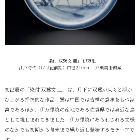
「染付 双鷺文 皿」 伊万里
江戸時代（17世紀前期）口径21.0cm 戸栗美術館蔵
初出展の「染付 双鷺文 皿」は、月下に双鷺が仄々と浮か
び上がる抒情的な作品。鷺は中国では吉祥の意味をもつ渉
禽であるほか、伊万里焼の産地である佐賀県では身近な鳥
として親しまれてきました。伊万里焼にあらわされる文様
のなかでも初期から幕末まで繰り返し登場するモチーフで
す。