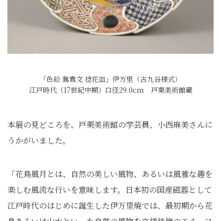
「色絵 鴛鴦文 捻花皿」伊万里（古九谷様式）
江戸時代（17世紀中期）口径29.0cm 戸栗美術館蔵
本展の見どころを、戸栗美術館の学芸員、小西麻美さんに
うかがいました。
「花鳥風月とは、自然の美しい風物、あるいは風雅な趣を
楽しむ風流な行いを意味します。日本初の国産磁器として
江戸時代のはじめに誕生した伊万里焼では、最初期から花