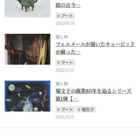
館の古今…
アート
2022/5/20
催し物
フェルメールが描いたキューピッド
が蘇った…
アート
2022/2/11
催し物
堀文子の画業80年を辿るシリーズ
第1弾【…
アート
堀文子
2021/11/5