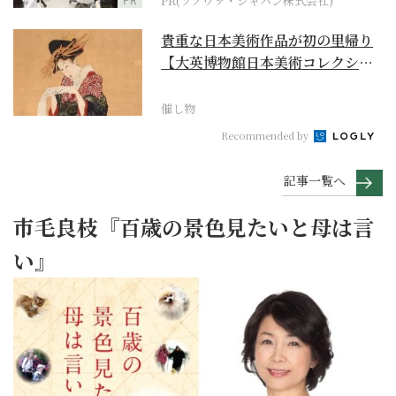
PR(ソノヴァ・ジャパン株式会社)
貴重な日本美術作品が初の里帰り
【大英博物館日本美術コレクショ
ン 百花繚乱～海を越...
催し物
Recommended by
記事一覧へ
市毛良枝『百歳の景色見たいと母は言
い』