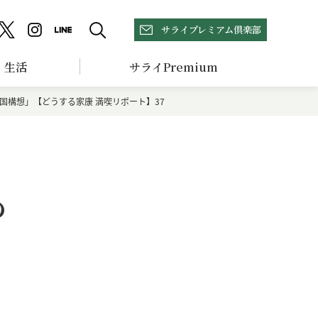
サライプレミアム倶楽部
生活
サライPremium
構想」【どうする家康 満喫リポート】37
の