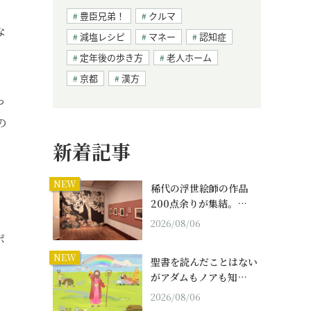
豊臣兄弟！
クルマ
な
減塩レシピ
マネー
認知症
定年後の歩き方
老人ホーム
京都
漢方
っ
の
新着記事
NEW
稀代の浮世絵師の作品
200点余りが集結。…
2026/08/06
ポ
NEW
聖書を読んだことはない
がアダムもノアも知…
、
2026/08/06