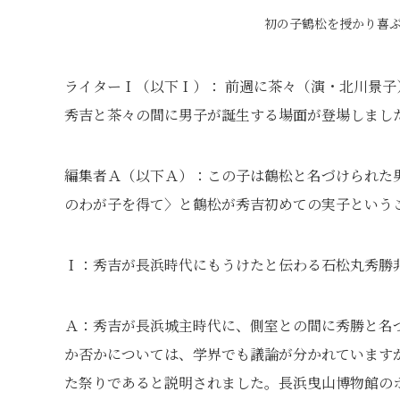
初の子鶴松を授かり喜ぶ
ライターＩ（以下Ｉ）： 前週に茶々（演・北川景
秀吉と茶々の間に男子が誕生する場面が登場しまし
編集者Ａ（以下Ａ）：この子は鶴松と名づけられた
のわが子を得て〉と鶴松が秀吉初めての実子という
Ｉ：秀吉が長浜時代にもうけたと伝わる石松丸秀勝
Ａ：秀吉が長浜城主時代に、側室との間に秀勝と名
か否かについては、学界でも議論が分かれています
た祭りであると説明されました。長浜曳山博物館のホ