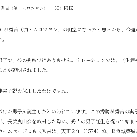
秀吉（演・ムロツヨシ）。（C）NHK
子）が秀吉（演・ムロツヨシ）の側室になったと思ったら、今週
た。
男子で、後の秀頼ではありません。ナレーションでは、〈生涯
ことが説明されました。
非実子説を採用したわけですね。
づけた男子が誕生したといわれています。この秀勝が秀吉の実
が、長浜曳山祭を取材した際に、秀吉の男子誕生を祝って始ま
ームページにも〈秀吉は、天正２年（1574）頃、長浜城築城