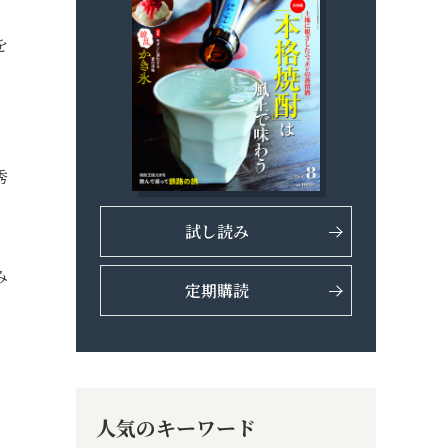
を
、
秀
試し読み
み
定期購読
人気のキーワード