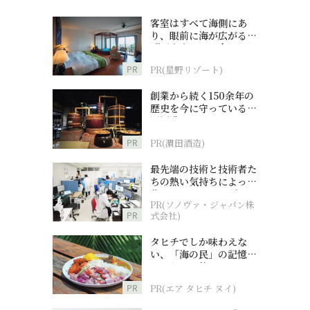
客室はすべて海側にあ
り、眼前に海が広がる
『西表島ホテル by 星野
リゾート』
PR
PR(星野リゾート)
創業から続く150余年の
歴史を今に守っている濵
田酒造
PR
PR(濵田酒造)
最先端の技術と技術者た
ちの熱い気持ちによって
作られているオーダーメ
PR(ソノヴァ・ジャパン株
イド補聴器
PR
式会社)
タヒチでしか味わえな
い、「海の民」の記憶へ
とつながる旅
PR
PR(エア タヒチ ヌイ)