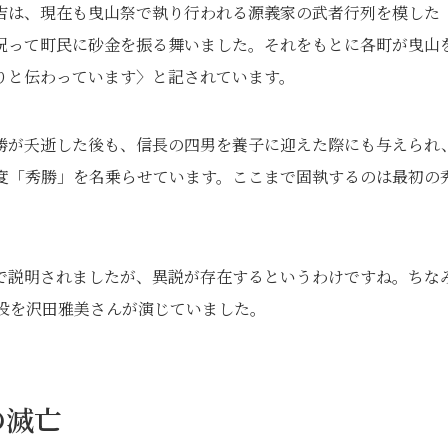
吉は、現在も曳山祭で執り行われる源義家の武者行列を模した
祝って町民に砂金を振る舞いました。それをもとに各町が曳山
りと伝わっています〉と記されています。
勝が夭逝した後も、信長の四男を養子に迎えた際にも与えられ
度「秀勝」を名乗らせています。ここまで固執するのは最初の
で説明されましたが、異説が存在するというわけですね。ちな
母役を沢田雅美さんが演じていました。
の滅亡