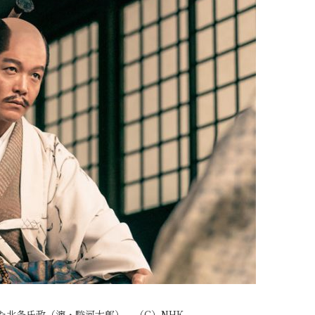
た北条氏政（演・駿河太郎）。（C）NHK