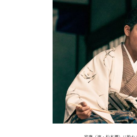
家康（演・松本潤）に敗れ