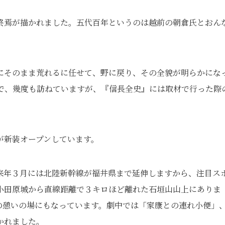
終焉が描かれました。五代百年というのは越前の朝倉氏とおん
にそのまま荒れるに任せて、野に戻り、その全貌が明らかにな
きで、幾度も訪ねていますが、『信長全史』には取材で行った際
が新装オープンしています。
来年３月には北陸新幹線が福井県まで延伸しますから、注目ス
小田原城から直線距離で３キロほど離れた石垣山山上にありま
の憩いの場にもなっています。劇中では「家康との連れ小便」
かれました。