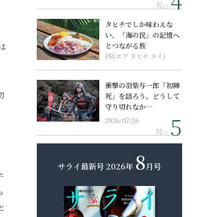
No.
タヒチでしか味わえな
い、「海の民」の記憶へ
とつながる旅
は
PR(エア タヒチ ヌイ)
衝撃の羽柴与一郎「初陣
初
死」を語ろう。どうして
守り切れなか…
2026/07/26
No.
8
サライ最新号
2026年
月号
子
っ
と