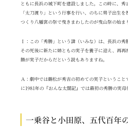
ともに長浜の城下町を建設しました。この時に、秀
「太刀渡り」という行事を行い、のちに男子出生を
つくり八幡宮の祭で曳きまわしたのが曳山祭の始ま
Ｉ：この「秀勝」という諱（いみな）は、長浜の秀
その死後に新たに姉ともの実子を養子に迎え、再再
勝が実子だからだという説もありますね。
Ａ：劇中では鶴松が秀吉の初めての実子ということ
に1981年の『おんな太閤記』では最初の秀勝の実
一乗谷と小田原、五代百年