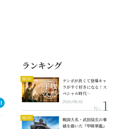
ランキング
NEW
テンポが良くて登場キャ
ラがすぐ好きになる！ス
ペシャル時代…
2026/08/02
No.
NEW
戦国大名・武田信玄の事
績を描いた『甲陽軍鑑』