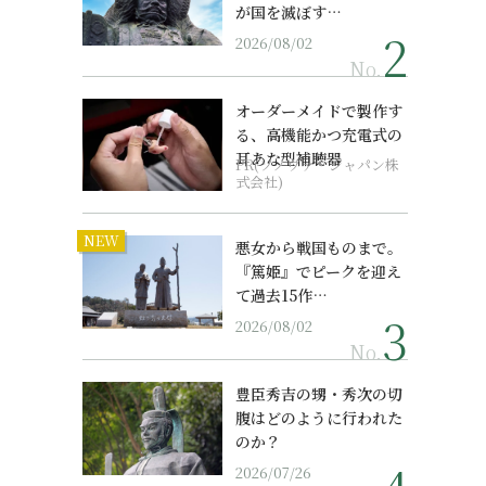
が国を滅ぼす…
2026/08/02
No.
オーダーメイドで製作す
る、高機能かつ充電式の
耳あな型補聴器
PR(ソノヴァ・ジャパン株
式会社)
NEW
悪女から戦国ものまで。
『篤姫』でピークを迎え
て過去15作…
2026/08/02
No.
豊臣秀吉の甥・秀次の切
腹はどのように行われた
のか？
2026/07/26