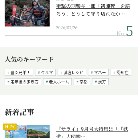
衝撃の羽柴与一郎「初陣死」を語
ろう。どうして守り切れなか…
2026/07/26
No.
人気のキーワード
豊臣兄弟！
クルマ
減塩レシピ
マネー
認知症
定年後の歩き方
老人ホーム
京都
漢方
新着記事
NEW
『サライ』9月号大特集は「『鉄
道』大図鑑…