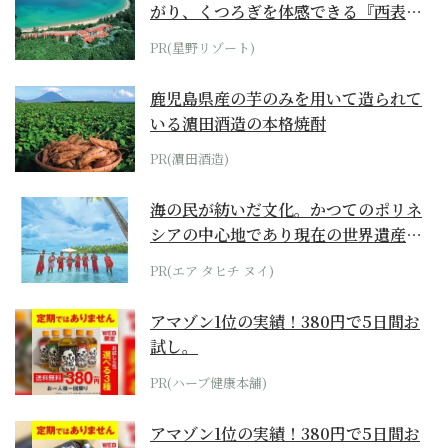
がり、くつろぎを体感できる『西表島
ホテル by...
PR(星野リゾート)
鹿児島県産の芋のみを用いて造られて
いる濵田酒造の本格焼酎
PR(濵田酒造)
海の民が紡いだ文化。かつてのポリネ
シアの中心地であり現在の世界遺産か
らみえてくる...
PR(エア タヒチ ヌイ)
アマゾン1位の実績！380円で5日間お
試し。
PR(ハーブ健康本舗)
アマゾン1位の実績！380円で5日間お