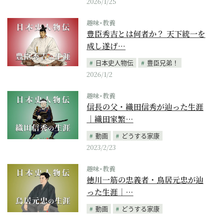
2026/1/25
趣味･教養
豊臣秀吉とは何者か？ 天下統一を
成し遂げ…
日本史人物伝
豊臣兄弟！
2026/1/2
趣味･教養
信長の父・織田信秀が辿った生涯
｜織田家繁…
動画
どうする家康
2023/2/23
趣味･教養
徳川一筋の忠義者・鳥居元忠が辿
った生涯｜…
動画
どうする家康