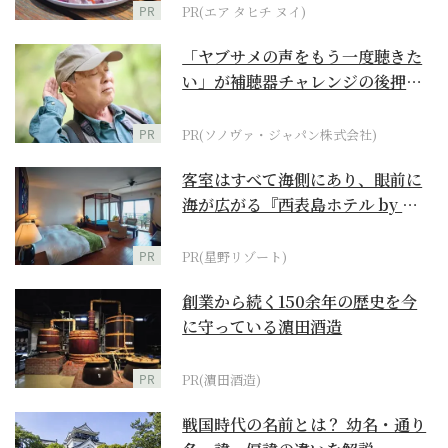
PR
PR(エア タヒチ ヌイ)
「ヤブサメの声をもう一度聴きた
い」が補聴器チャレンジの後押し
に
PR
PR(ソノヴァ・ジャパン株式会社)
客室はすべて海側にあり、眼前に
海が広がる『西表島ホテル by 星
野リゾート』
PR
PR(星野リゾート)
創業から続く150余年の歴史を今
に守っている濵田酒造
PR
PR(濵田酒造)
戦国時代の名前とは？ 幼名・通り