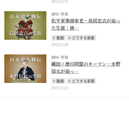
2023/2/11
趣味･教養
松平家筆頭家老・鳥居忠吉が辿っ
た生涯｜倹…
動画
どうする家康
2023/1/28
趣味･教養
織田×徳川同盟のキーマン・水野
信元が辿っ…
動画
どうする家康
2023/1/22