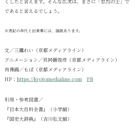
くしたと言えます。そんな広次は、まさに「忠烈の士」で
であると言えるでしょう。
※表記の年代と出来事には、諸説あります。
文／三鷹れい（京都メディアライン）
アニメーション／貝阿彌俊彦（京都メディアライン）
肖像画／もぱ（京都メディアライン）
HP：
https://kyotomedialine.com
FB
引用・参考図書／
『⽇本⼤百科全書』（⼩学館）
『国史大辞典』（吉川弘文館）