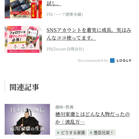
試し。
PR(ハーブ健康本舗)
SNSアカウントを着実に成長。実はみ
んなココ使ってます。
PR(Dreaw合同会社)
Recommended by
関連記事
趣味･教養
徳川家康とはどんな人物だったの
か｜波乱万…
どうする家康
豊臣兄弟！