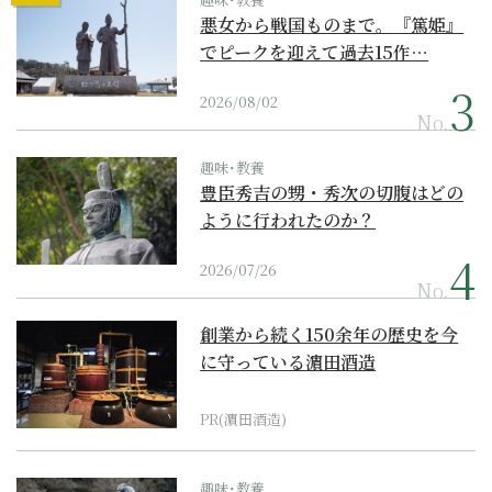
悪女から戦国ものまで。『篤姫』
でピークを迎えて過去15作…
2026/08/02
No.
趣味･教養
豊臣秀吉の甥・秀次の切腹はどの
ように行われたのか？
2026/07/26
No.
創業から続く150余年の歴史を今
に守っている濵田酒造
PR(濵田酒造)
趣味･教養