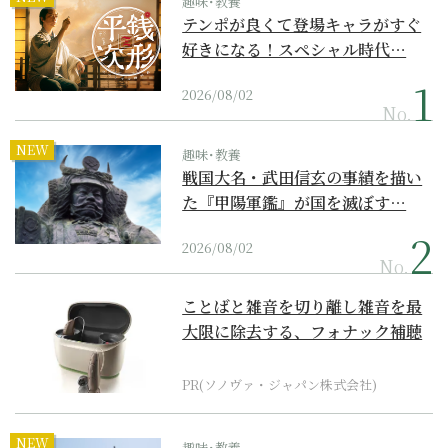
趣味･教養
テンポが良くて登場キャラがすぐ
好きになる！スペシャル時代…
2026/08/02
No.
NEW
趣味･教養
戦国大名・武田信玄の事績を描い
た『甲陽軍鑑』が国を滅ぼす…
2026/08/02
No.
ことばと雑音を切り離し雑音を最
大限に除去する、フォナック補聴
器の最上位モデル
PR(ソノヴァ・ジャパン株式会社)
NEW
趣味･教養