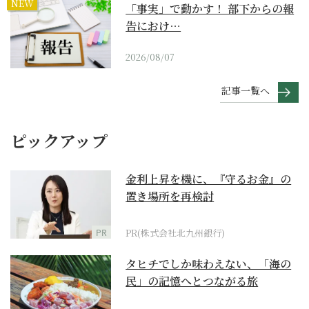
NEW
「事実」で動かす！ 部下からの報
告におけ…
2026/08/07
記事一覧へ
ピックアップ
金利上昇を機に、『守るお金』の
置き場所を再検討
PR
PR(株式会社北九州銀行)
タヒチでしか味わえない、「海の
民」の記憶へとつながる旅