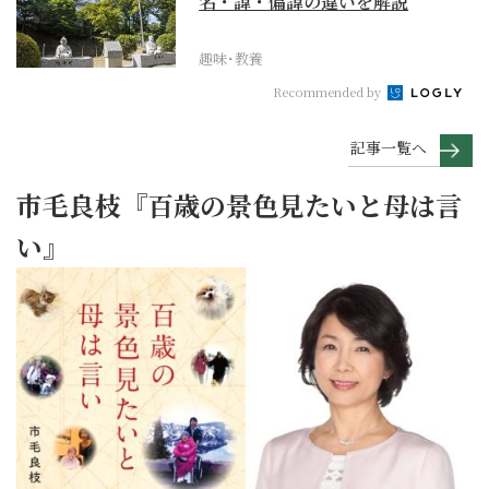
名・諱・偏諱の違いを解説
趣味･教養
Recommended by
記事一覧へ
市毛良枝『百歳の景色見たいと母は言
い』