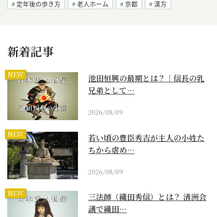
定年後の歩き方
老人ホーム
京都
漢方
新着記事
NEW
池田恒興の最期とは？｜信長の乳
兄弟として…
2026/08/09
NEW
若い頃の豊臣秀吉が主人の小姓た
ちから虐め…
2026/08/09
NEW
三法師（織田秀信）とは？ 清洲会
議で織田…