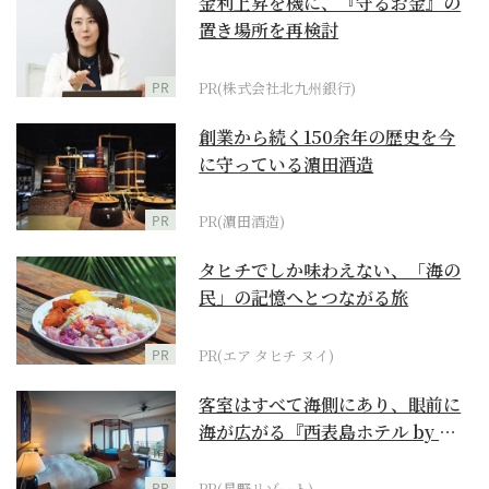
金利上昇を機に、『守るお金』の
置き場所を再検討
PR
PR(株式会社北九州銀行)
創業から続く150余年の歴史を今
に守っている濵田酒造
PR
PR(濵田酒造)
タヒチでしか味わえない、「海の
民」の記憶へとつながる旅
PR
PR(エア タヒチ ヌイ)
客室はすべて海側にあり、眼前に
海が広がる『西表島ホテル by 星
野リゾート』
PR
PR(星野リゾート)