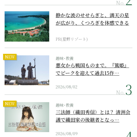
No.
静かな波のせせらぎと、満天の星
が広がり、くつろぎを体感できる
『西表島ホテル by...
PR(星野リゾート)
NEW
趣味･教養
悪女から戦国ものまで。『篤姫』
でピークを迎えて過去15作…
2026/08/02
No.
NEW
趣味･教養
三法師（織田秀信）とは？ 清洲会
議で織田家の後継者となっ…
2026/08/09