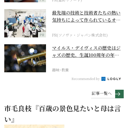
最先端の技術と技術者たちの熱い
気持ちによって作られているオー
ダーメイド補聴器
PR
PR(ソノヴァ・ジャパン株式会社)
マイルス・デイヴィスの歴史はジ
ャズの歴史。生誕100周年の年に
再確認するべき多大...
趣味･教養
Recommended by
記事一覧へ
市毛良枝『百歳の景色見たいと母は言
い』