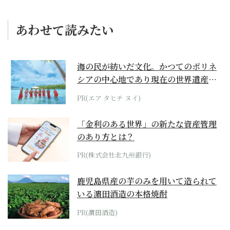
あわせて読みたい
海の民が紡いだ文化。かつてのポリネ
シアの中心地であり現在の世界遺産か
らみえてくる...
PR(エア タヒチ ヌイ)
「金利のある世界」の新たな資産管理
のあり方とは？
PR(株式会社北九州銀行)
鹿児島県産の芋のみを用いて造られて
いる濵田酒造の本格焼酎
PR(濵田酒造)