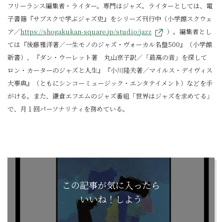
フリーランス編集者・ライター。専門はジャズ。ライターとしては、電
子書籍『サブスクで学ぶジャズ史』をシリーズ刊行中（小学館スクウェ
ア／
https://shogakukan-square.jp/studio/jazz
）。編集者とし
ては『後藤雅洋著／一生モノのジャズ・ヴォーカル名盤500』（小学館
新書）、『ダン・ウーレット著 丸山京子訳／「最高の音」を探して
ロン・カーターのジャズと人生』『小川隆夫著／マイルス・デイヴィス
大事典』（ともにシンコーミュージック・エンタテイメント）などを手
がける。また、鎌倉エフエムのジャズ番組「世界はジャズを求めてる」
で、月１回パーソナリティを務めている。
この記事が気に入ったら
いいね！しよう