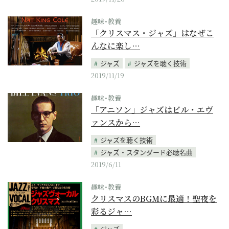
趣味･教養
「クリスマス・ジャズ」はなぜこ
んなに楽し…
ジャズ
ジャズを聴く技術
2019/11/19
趣味･教養
「アニソン」ジャズはビル・エヴ
ァンスから…
ジャズを聴く技術
ジャズ・スタンダード必聴名曲
2019/6/11
趣味･教養
クリスマスのBGMに最適！聖夜を
彩るジャ…
ジャズ