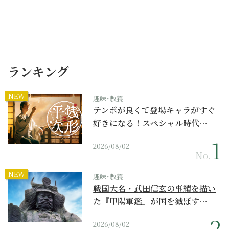
ランキング
NEW
趣味･教養
テンポが良くて登場キャラがすぐ
好きになる！スペシャル時代…
2026/08/02
No.
NEW
趣味･教養
戦国大名・武田信玄の事績を描い
た『甲陽軍鑑』が国を滅ぼす…
2026/08/02