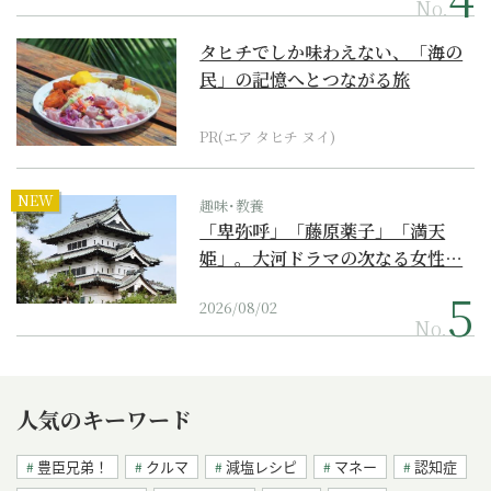
No.
タヒチでしか味わえない、「海の
民」の記憶へとつながる旅
PR(エア タヒチ ヌイ)
NEW
趣味･教養
「卑弥呼」「藤原薬子」「満天
姫」。大河ドラマの次なる女性…
2026/08/02
No.
人気のキーワード
豊臣兄弟！
クルマ
減塩レシピ
マネー
認知症