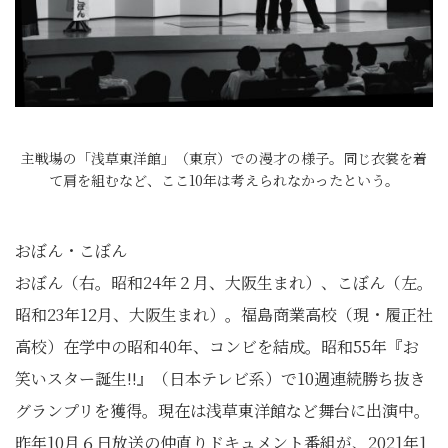
主戦場の「浅草東洋館」（東京）での漫才の様子。同じ衣裳を着
て肩を組むなど、ここ10年は考えられなかったという。
おぼん・こぼん
おぼん（右。昭和24年２月、大阪生まれ）、こぼん（左。
昭和23年12月、大阪生まれ）。福島商業高校（現・履正社
高校）在学中の昭和40年、コンビを結成。昭和55年『お
笑いスター誕生!!』（日本テレビ系）で10週連続勝ち抜き
グランプリを獲得。現在は浅草東洋館など舞台に出演中。
昨年10月６日放送の仲直りドキュメント番組が、2021年1