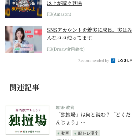
以上が続々登場
PR(Amazon)
SNSアカウントを着実に成長。実はみ
んなココ使ってます。
PR(Dreaw合同会社)
Recommended by
関連記事
趣味･教養
「独擅場」は何と読む？「どくだ
んじょう」…
動画
脳トレ漢字