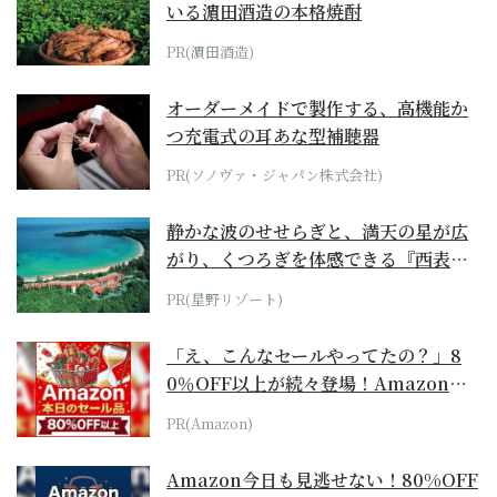
いる濵田酒造の本格焼酎
PR(濵田酒造)
オーダーメイドで製作する、高機能か
つ充電式の耳あな型補聴器
PR(ソノヴァ・ジャパン株式会社)
静かな波のせせらぎと、満天の星が広
がり、くつろぎを体感できる『西表島
ホテル by...
PR(星野リゾート)
「え、こんなセールやってたの？」8
0％OFF以上が続々登場！Amazonの
本気が...
PR(Amazon)
Amazon今日も見逃せない！80%OFF