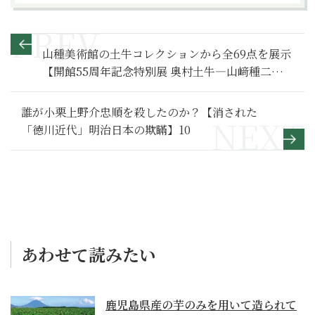
山種美術館の土牛コレクションから全69点を展示
【開館55周年記念特別展 奥村土牛―山﨑種二が愛
した日本画の巨匠 第２弾―】
誰が小栗上野介忠順を殺したのか？【消された
「徳川近代」明治日本の欺瞞】10
あわせて読みたい
鹿児島県産の芋のみを用いて造られて