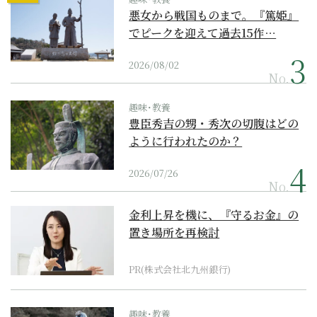
悪女から戦国ものまで。『篤姫』
でピークを迎えて過去15作…
2026/08/02
No.
趣味･教養
豊臣秀吉の甥・秀次の切腹はどの
ように行われたのか？
2026/07/26
No.
金利上昇を機に、『守るお金』の
置き場所を再検討
PR(株式会社北九州銀行)
趣味･教養