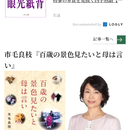
物事の本質を見抜く四字熟語【座
右の銘にしたい言葉...
生活
Recommended by
記事一覧へ
市毛良枝『百歳の景色見たいと母は言
い』