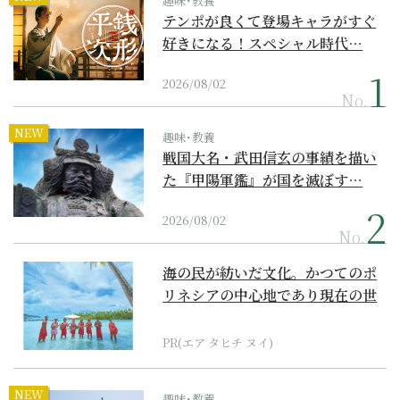
趣味･教養
テンポが良くて登場キャラがすぐ
好きになる！スペシャル時代…
2026/08/02
No.
NEW
趣味･教養
戦国大名・武田信玄の事績を描い
た『甲陽軍鑑』が国を滅ぼす…
2026/08/02
No.
海の民が紡いだ文化。かつてのポ
リネシアの中心地であり現在の世
界遺産からみえてくる...
PR(エア タヒチ ヌイ)
NEW
趣味･教養