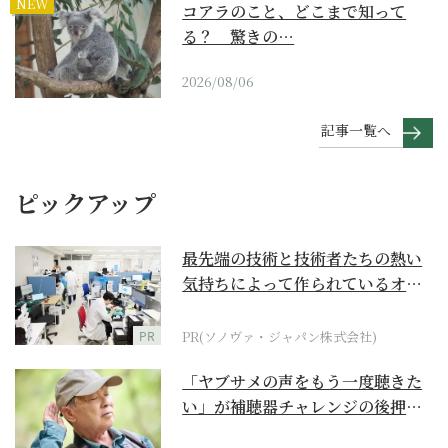
NEW
コアラのこと、どこまで知って
る？ 驚きの…
2026/08/06
記事一覧へ
ピックアップ
最先端の技術と技術者たちの熱い
気持ちによって作られているオー
ダーメイド補聴器
PR
PR(ソノヴァ・ジャパン株式会社)
「ヤブサメの声をもう一度聴きた
い」が補聴器チャレンジの後押し
に