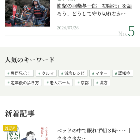
衝撃の羽柴与一郎「初陣死」を語
ろう。どうして守り切れなか…
2026/07/26
No.
人気のキーワード
豊臣兄弟！
クルマ
減塩レシピ
マネー
認知症
定年後の歩き方
老人ホーム
京都
漢方
新着記事
NEW
ベッドの中で眠れず朝３時……｜
クタクタな…