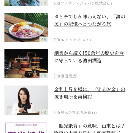
PR
PR(ソノヴァ・ジャパン株式会社)
タヒチでしか味わえない、「海の
民」の記憶へとつながる旅
PR
PR(エア タヒチ ヌイ)
創業から続く150余年の歴史を今
に守っている濵田酒造
PR
PR(濵田酒造)
金利上昇を機に、『守るお金』の
置き場所を再検討
PR
PR(株式会社北九州銀行)
「眼光紙背」の意味、由来とは？