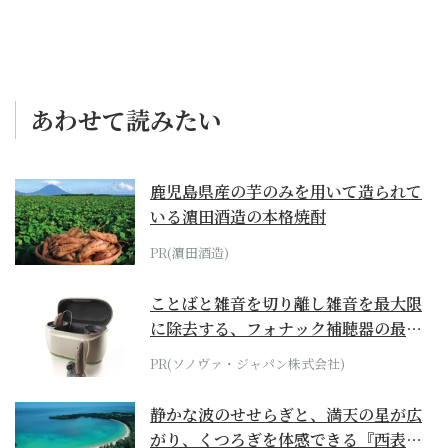
あわせて読みたい
鹿児島県産の芋のみを用いて造られて
いる濵田酒造の本格焼酎
PR(濵田酒造)
ことばと雑音を切り離し雑音を最大限
に除去する、フォナック補聴器の最上
位モデル
PR(ソノヴァ・ジャパン株式会社)
静かな波のせせらぎと、満天の星が広
がり、くつろぎを体感できる『西表島