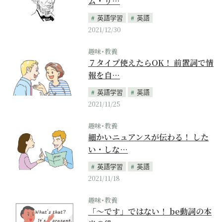
ム・リ…
英語学習
英語
2021/12/30
趣味･教養
７タイプ使えたらOK！ 前置詞で情
報を自…
英語学習
英語
2021/11/25
趣味･教養
細かいニュアンスが伝わる！ した
い・しな…
英語学習
英語
2021/11/18
趣味･教養
「〜です」ではない！ be動詞の本