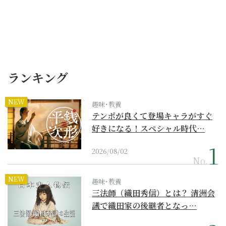
ランキング
NEW
趣味･教養
テンポが良くて登場キャラがすぐ
好きになる！スペシャル時代…
2026/08/02
No.
NEW
趣味･教養
三法師（織田秀信）とは？ 清洲会
議で織田家の後継者となっ…