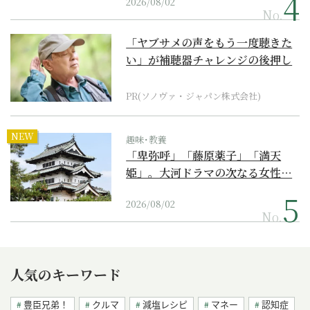
2026/08/02
No.
「ヤブサメの声をもう一度聴きた
い」が補聴器チャレンジの後押し
に
PR(ソノヴァ・ジャパン株式会社)
NEW
趣味･教養
「卑弥呼」「藤原薬子」「満天
姫」。大河ドラマの次なる女性…
2026/08/02
No.
人気のキーワード
豊臣兄弟！
クルマ
減塩レシピ
マネー
認知症