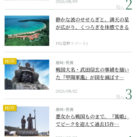
2026/08/09
No.
静かな波のせせらぎと、満天の星
が広がり、くつろぎを体感できる
『西表島ホテル by...
PR(星野リゾート)
NEW
趣味･教養
戦国大名・武田信玄の事績を描い
た『甲陽軍鑑』が国を滅ぼす…
2026/08/02
No.
NEW
趣味･教養
悪女から戦国ものまで。『篤姫』
でピークを迎えて過去15作…