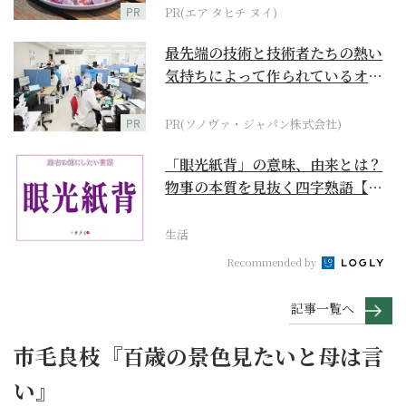
PR
PR(エア タヒチ ヌイ)
最先端の技術と技術者たちの熱い
気持ちによって作られているオー
ダーメイド補聴器
PR
PR(ソノヴァ・ジャパン株式会社)
「眼光紙背」の意味、由来とは？
物事の本質を見抜く四字熟語【座
右の銘にしたい言葉...
生活
Recommended by
記事一覧へ
市毛良枝『百歳の景色見たいと母は言
い』