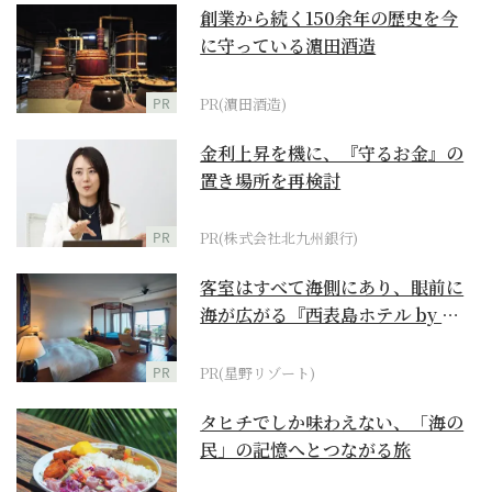
創業から続く150余年の歴史を今
に守っている濵田酒造
PR
PR(濵田酒造)
金利上昇を機に、『守るお金』の
置き場所を再検討
PR
PR(株式会社北九州銀行)
客室はすべて海側にあり、眼前に
海が広がる『西表島ホテル by 星
野リゾート』
PR
PR(星野リゾート)
タヒチでしか味わえない、「海の
民」の記憶へとつながる旅