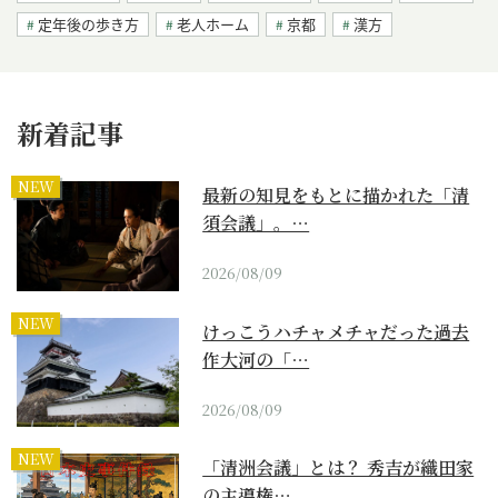
定年後の歩き方
老人ホーム
京都
漢方
新着記事
NEW
最新の知見をもとに描かれた「清
須会議」。…
2026/08/09
NEW
けっこうハチャメチャだった過去
作大河の「…
2026/08/09
NEW
「清洲会議」とは？ 秀吉が織田家
の主導権…