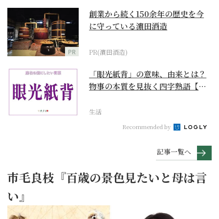
創業から続く150余年の歴史を今
に守っている濵田酒造
PR
PR(濵田酒造)
「眼光紙背」の意味、由来とは？
物事の本質を見抜く四字熟語【座
右の銘にしたい言葉...
生活
Recommended by
記事一覧へ
市毛良枝『百歳の景色見たいと母は言
い』