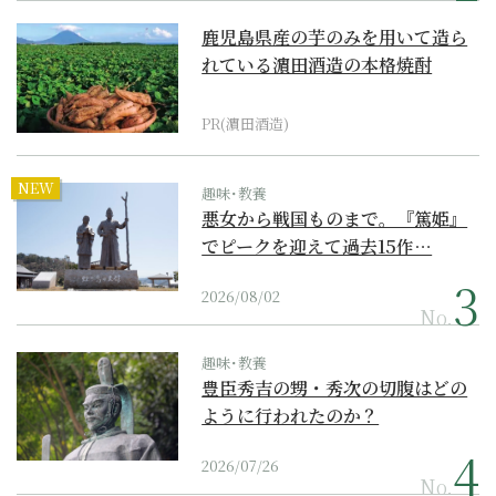
鹿児島県産の芋のみを用いて造ら
れている濵田酒造の本格焼酎
PR(濵田酒造)
NEW
趣味･教養
悪女から戦国ものまで。『篤姫』
でピークを迎えて過去15作…
2026/08/02
No.
趣味･教養
豊臣秀吉の甥・秀次の切腹はどの
ように行われたのか？
2026/07/26
No.