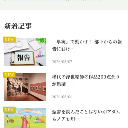
新着記事
NEW
「事実」で動かす！ 部下からの報
告におけ…
2026/08/07
NEW
稀代の浮世絵師の作品200点余り
が集結。…
2026/08/06
NEW
聖書を読んだことはないがアダム
もノアも知…