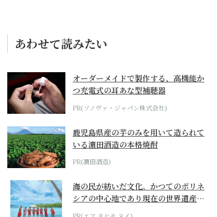
あわせて読みたい
オーダーメイドで製作する、高機能か
つ充電式の耳あな型補聴器
PR(ソノヴァ・ジャパン株式会社)
鹿児島県産の芋のみを用いて造られて
いる濵田酒造の本格焼酎
PR(濵田酒造)
海の民が紡いだ文化。かつてのポリネ
シアの中心地であり現在の世界遺産か
らみえてくる...
PR(エア タヒチ ヌイ)