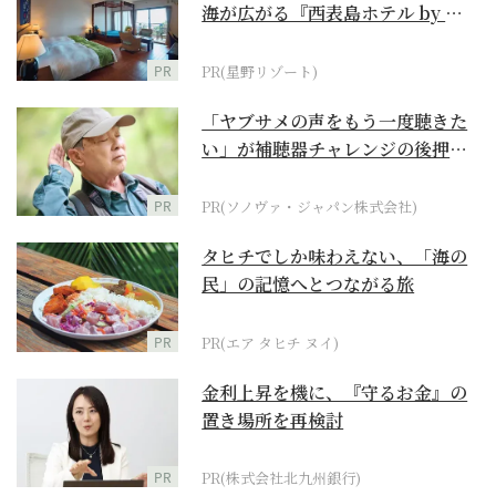
海が広がる『西表島ホテル by 星
野リゾート』
PR
PR(星野リゾート)
「ヤブサメの声をもう一度聴きた
い」が補聴器チャレンジの後押し
に
PR
PR(ソノヴァ・ジャパン株式会社)
タヒチでしか味わえない、「海の
民」の記憶へとつながる旅
PR
PR(エア タヒチ ヌイ)
金利上昇を機に、『守るお金』の
置き場所を再検討
PR
PR(株式会社北九州銀行)