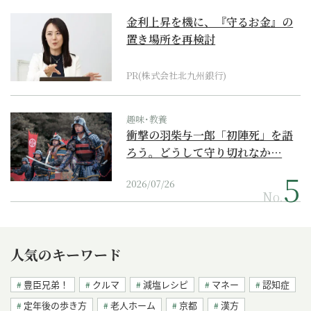
金利上昇を機に、『守るお金』の
置き場所を再検討
PR(株式会社北九州銀行)
趣味･教養
衝撃の羽柴与一郎「初陣死」を語
ろう。どうして守り切れなか…
2026/07/26
No.
人気のキーワード
豊臣兄弟！
クルマ
減塩レシピ
マネー
認知症
定年後の歩き方
老人ホーム
京都
漢方