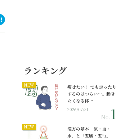
ランキング
NEW
痩せたい！ でも走ったり
するのはつらい…。動き
たくなる体…
2026/07/31
No.
NEW
漢方の基本「気・血・
水」と「五臓・五行」