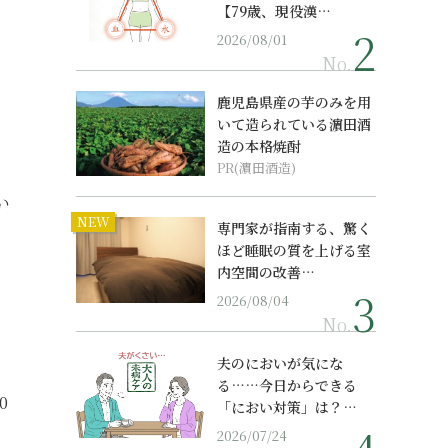
【79歳、現役漢…
2026/08/01
No.
鹿児島県産の芋のみを用
いて造られている濵田酒
造の本格焼酎
PR(濵田酒造)
い
NEW
専門家が指南する、驚く
ほど睡眠の質を上げる室
内空間の改善…
2026/08/04
No.
夫のにおいが気にな
る……今日からできる
0
「におい対策」は？…
2026/07/24