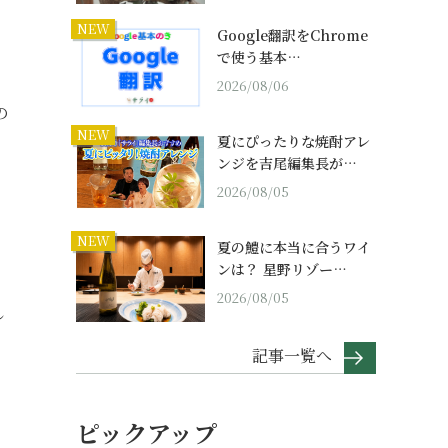
NEW
Google翻訳をChrome
で使う基本…
2026/08/06
の
NEW
夏にぴったりな焼酎アレ
ンジを吉尾編集長が…
2026/08/05
ま
NEW
夏の鱧に本当に合うワイ
ンは？ 星野リゾー…
2026/08/05
し
記事一覧へ
ピックアップ