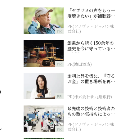
「ヤブサメの声をもう一
度聴きたい」が補聴器チ
ャレンジの後押しに
PR(ソノヴァ・ジャパン株
PR
式会社)
創業から続く150余年の
歴史を今に守っている濵
田酒造
PR
PR(濵田酒造)
金利上昇を機に、『守る
お金』の置き場所を再検
討
め
PR
PR(株式会社北九州銀行)
最先端の技術と技術者た
ちの熱い気持ちによって
作られているオーダーメ
PR(ソノヴァ・ジャパン株
イド補聴器
し
PR
式会社)