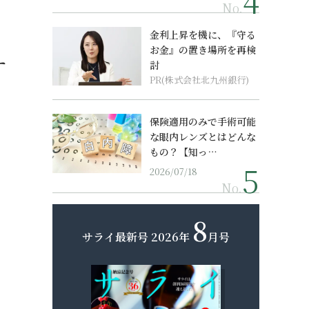
No.
金利上昇を機に、『守る
お金』の置き場所を再検
す
討
PR(株式会社北九州銀行)
保険適用のみで手術可能
な眼内レンズとはどんな
もの？【知っ…
2026/07/18
No.
8
サライ最新号
2026年
月号