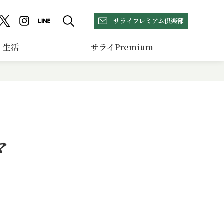
サライプレミアム倶楽部
生活
サライPremium
マ