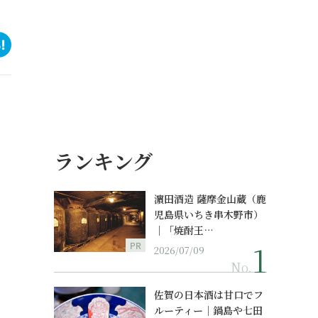
ランキング
濵田酒造 薩摩金山蔵（鹿
児島県いちき串木野市）
｜「焼酎王…
PR
2026/07/09
No.
佐賀の日本酒は甘口でフ
ルーティー｜鍋島や七田