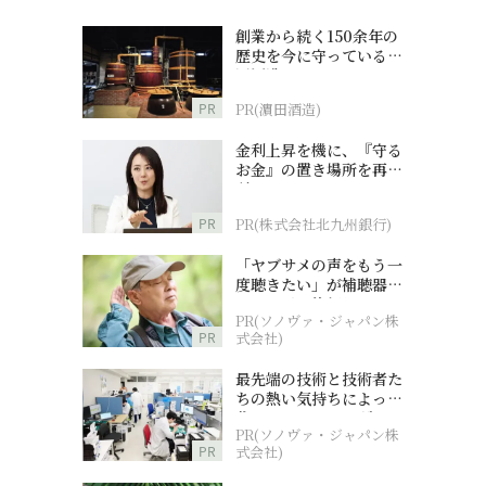
創業から続く150余年の
歴史を今に守っている濵
田酒造
PR
PR(濵田酒造)
金利上昇を機に、『守る
お金』の置き場所を再検
討
PR
PR(株式会社北九州銀行)
「ヤブサメの声をもう一
度聴きたい」が補聴器チ
ャレンジの後押しに
PR(ソノヴァ・ジャパン株
PR
式会社)
最先端の技術と技術者た
ちの熱い気持ちによって
作られているオーダーメ
PR(ソノヴァ・ジャパン株
イド補聴器
PR
式会社)