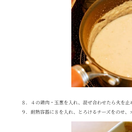
８．４の鶏肉・玉葱を入れ、混ぜ合わせたら火を止
９．耐熱容器に８を入れ、とろけるチーズをのせ、