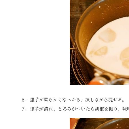
６．里芋が柔らかくなったら、潰しながら混ぜる。
７．里芋が潰れ、とろみがついたら胡椒を振り、味