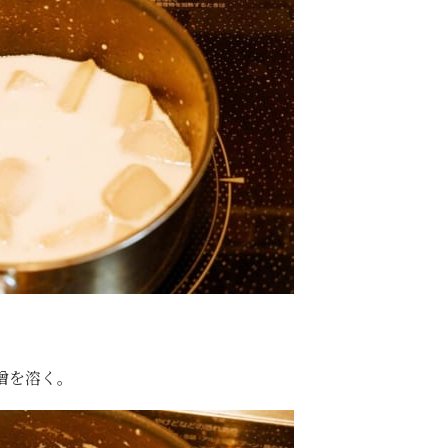
噌を溶く。