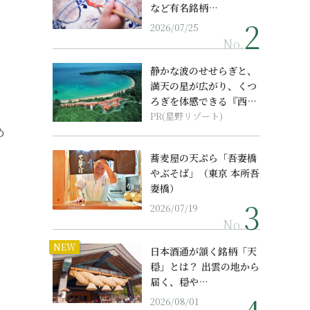
など有名銘柄…
2026/07/25
No.
静かな波のせせらぎと、
満天の星が広がり、くつ
ろぎを体感できる『西表
島ホテル by...
PR(星野リゾート)
め
蕎麦屋の天ぷら「吾妻橋
やぶそば」（東京 本所吾
妻橋）
2026/07/19
No.
NEW
日本酒通が頷く銘柄「天
穏」とは？ 出雲の地から
届く、穏や…
2026/08/01