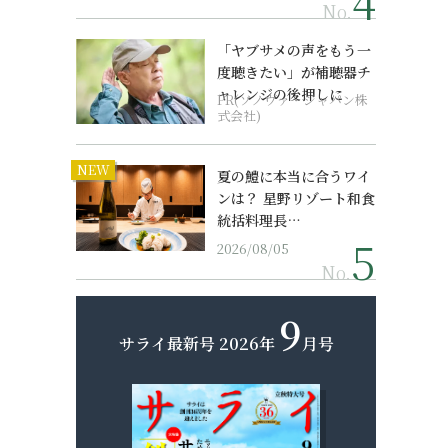
No.
「ヤブサメの声をもう一
度聴きたい」が補聴器チ
ャレンジの後押しに
PR(ソノヴァ・ジャパン株
式会社)
NEW
夏の鱧に本当に合うワイ
ンは？ 星野リゾート和食
統括料理長…
2026/08/05
No.
9
サライ最新号
2026年
月号