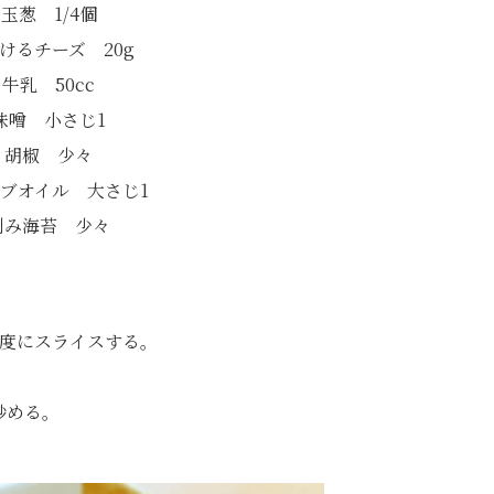
玉葱 1/4個
けるチーズ 20g
牛乳 50cc
味噌 小さじ1
胡椒 少々
ブオイル 大さじ1
刻み海苔 少々
程度にスライスする。
炒める。