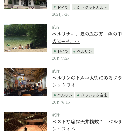
ドイツ
シュツットガルト
2021/3/20
旅行
ベルリナー、夏の遊び方｜森の中
のビーチ、…
ドイツ
ベルリン
2019/7/27
旅行
ベルリンのトルコ人街にあるクラ
シックライ…
ベルリン
クラシック音楽
2019/6/16
旅行
ベストな席は天井桟敷？｜ベルリ
ン・フィル…