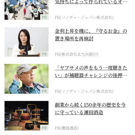
気持ちによって作られているオー
ダーメイド補聴器
PR
PR(ソノヴァ・ジャパン株式会社)
金利上昇を機に、『守るお金』の
置き場所を再検討
PR
PR(株式会社北九州銀行)
「ヤブサメの声をもう一度聴きた
い」が補聴器チャレンジの後押し
に
PR
PR(ソノヴァ・ジャパン株式会社)
創業から続く150余年の歴史を今
に守っている濵田酒造
PR
PR(濵田酒造)