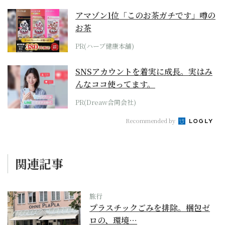
アマゾン1位「このお茶ガチです」噂の
お茶
PR(ハーブ健康本舗)
SNSアカウントを着実に成長。実はみ
んなココ使ってます。
PR(Dreaw合同会社)
Recommended by
関連記事
旅行
プラスチックごみを排除。梱包ゼ
ロの、環境…