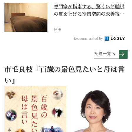
専門家が指南する、驚くほど睡眠
の質を上げる室内空間の改善策と
は
健康
Recommended by
記事一覧へ
市毛良枝『百歳の景色見たいと母は言
い』