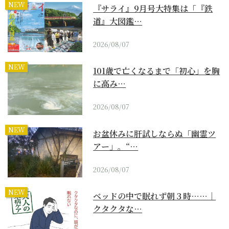
NEW
『サライ』9月号大特集は「『鉄
道』大図鑑…
2026/08/07
NEW
101歳で亡くなるまで「初心」を胸
に高み…
2026/08/07
NEW
お盆休みに肝試しならぬ「幽霊ツ
アー」。“…
2026/08/07
NEW
ベッドの中で眠れず朝３時……｜
クタクタな…