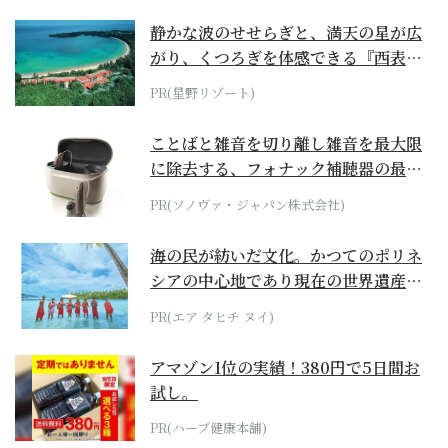
静かな波のせせらぎと、満天の星が広
がり、くつろぎを体感できる『西表島
ホテル by...
PR(星野リゾート)
ことばと雑音を切り離し雑音を最大限
に除去する、フォナック補聴器の最上
位モデル
PR(ソノヴァ・ジャパン株式会社)
海の民が紡いだ文化。かつてのポリネ
シアの中心地であり現在の世界遺産か
らみえてくる...
PR(エア タヒチ ヌイ)
アマゾン1位の実績！380円で5日間お
試し。
PR(ハーブ健康本舗)