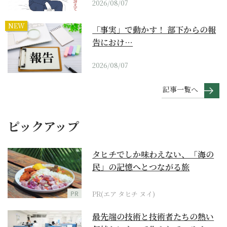
2026/08/07
NEW
「事実」で動かす！ 部下からの報
告におけ…
2026/08/07
記事一覧へ
ピックアップ
タヒチでしか味わえない、「海の
民」の記憶へとつながる旅
PR
PR(エア タヒチ ヌイ)
最先端の技術と技術者たちの熱い