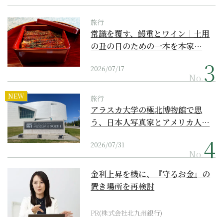
旅行
常識を覆す、鰻重とワイン｜土用
の丑の日のための一本を本家…
2026/07/17
No.
NEW
旅行
アラスカ大学の極北博物館で思
う、日本人写真家とアメリカ人…
2026/07/31
No.
金利上昇を機に、『守るお金』の
置き場所を再検討
PR(株式会社北九州銀行)