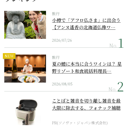
旅行
小樽で「アフロ仏さま」に出会う
【アンヌ遙香の北海道仏像ワ…
2026/07/26
No.
NEW
旅行
夏の鱧に本当に合うワインは？ 星
野リゾート和食統括料理長…
2026/08/05
No.
ことばと雑音を切り離し雑音を最
大限に除去する、フォナック補聴
器の最上位モデル
PR(ソノヴァ・ジャパン株式会社)