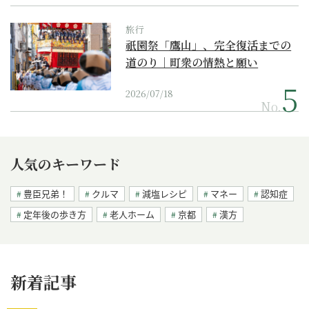
旅行
祇園祭「鷹山」、完全復活までの
道のり｜町衆の情熱と願い
2026/07/18
No.
人気のキーワード
豊臣兄弟！
クルマ
減塩レシピ
マネー
認知症
定年後の歩き方
老人ホーム
京都
漢方
新着記事