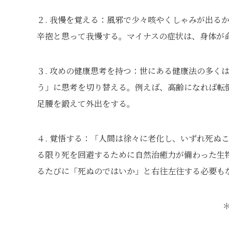
２. 我慢を覚える：風邪で少々咳やくしゃみが出る
辛抱と思って我慢する。マイナスの症状は、身体が
３. 攻めの健康思考を持つ：世にある健康法の多く
う」に思考を切り替える。例えば、高齢になれば転
足腰を鍛えて外出をする。
４. 覚悟する：「人間は徐々に老化し、いずれ死ぬ
る限り死を回避するために自然治癒力が備わった生
るたびに「死ぬのではいか」と右往左往する必要も