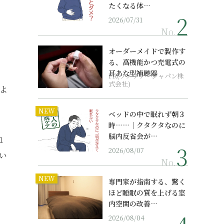
たくなる体…
2026/07/31
No.
オーダーメイドで製作す
る、高機能かつ充電式の
耳あな型補聴器
PR(ソノヴァ・ジャパン株
式会社)
はよ
NEW
ベッドの中で眠れず朝３
時……｜クタクタなのに
脳内反省会が…
血
2026/08/07
てい
No.
。
NEW
専門家が指南する、驚く
ほど睡眠の質を上げる室
内空間の改善…
2026/08/04