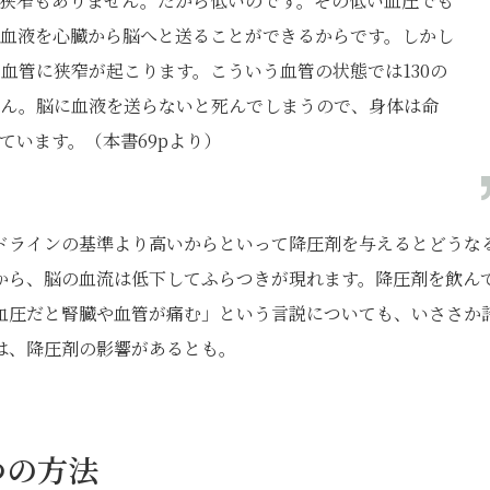
狭窄もありません。だから低いのです。その低い血圧でも
血液を心臓から脳へと送ることができるからです。しかし
血管に狭窄が起こります。こういう血管の状態では130の
せん。脳に血液を送らないと死んでしまうので、身体は命
げています。（本書69pより）
ドラインの基準より高いからといって降圧剤を与えるとどうな
から、脳の血流は低下してふらつきが現れます。降圧剤を飲ん
血圧だと腎臓や血管が痛む」という言説についても、いささか
は、降圧剤の影響があるとも。
つの方法