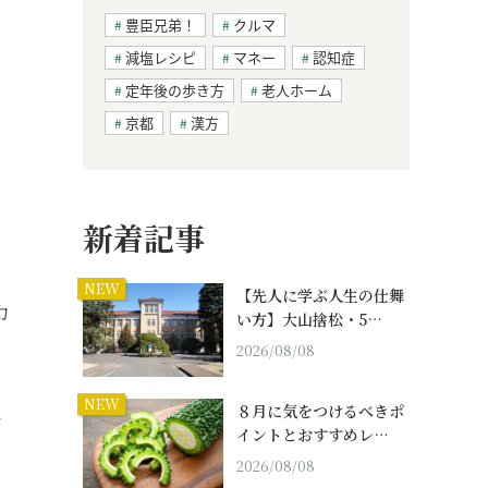
豊臣兄弟！
クルマ
減塩レシピ
マネー
認知症
ス
定年後の歩き方
老人ホーム
京都
漢方
新着記事
NEW
【先人に学ぶ人生の仕舞
力
い方】大山捨松・5…
2026/08/08
NEW
８月に気をつけるべきポ
歩
イントとおすすめレ…
2026/08/08