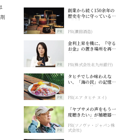
は
創業から続く150余年の
歴史を今に守っている濵
薬剤
田酒造
PR
PR(濵田酒造)
金利上昇を機に、『守る
お金』の置き場所を再検
討
PR
PR(株式会社北九州銀行)
タヒチでしか味わえな
い、「海の民」の記憶へ
とつながる旅
PR
PR(エア タヒチ ヌイ)
「ヤブサメの声をもう一
度聴きたい」が補聴器チ
ャレンジの後押しに
PR(ソノヴァ・ジャパン株
PR
式会社)