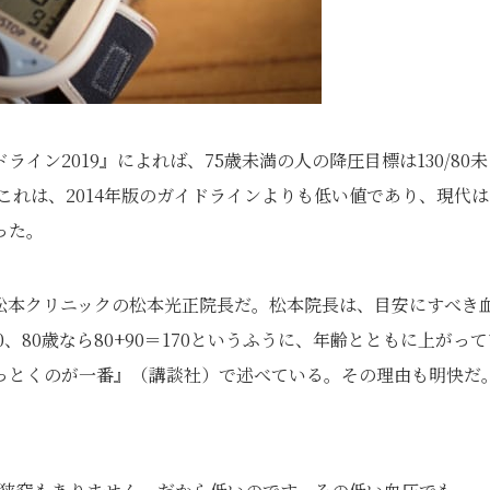
ン2019』によれば、75歳未満の人の降圧目標は130/80未
る。これは、2014年版のガイドラインよりも低い値であり、現代
った。
松本クリニックの松本光正院長だ。松本院長は、目安にすべき
50、80歳なら80+90＝170というふうに、年齢とともに上がっ
っとくのが一番』（講談社）で述べている。その理由も明快だ