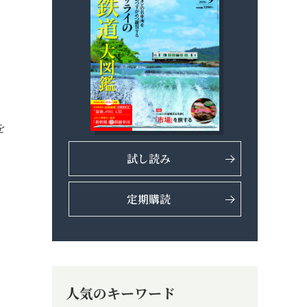
余
を
試し読み
定期購読
と
少
人気のキーワード