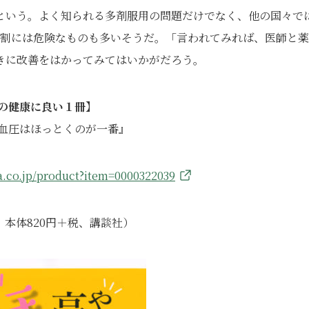
という。よく知られる多剤服用の問題だけでなく、他の国々で
の割には危険なものも多いそうだ。「言われてみれば、医師と
きに改善をはかってみてはいかがだろう。
の健康に良い１冊】
血圧はほっとくのが一番』
a.co.jp/product?item=0000322039
本体820円＋税、講談社）