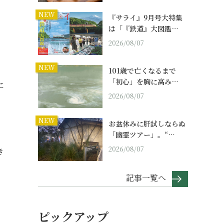
NEW
『サライ』9月号大特集
の
は「『鉄道』大図鑑…
2026/08/07
NEW
よ
101歳で亡くなるまで
「初心」を胸に高み…
に
2026/08/07
NEW
お盆休みに肝試しならぬ
う
「幽霊ツアー」。“…
2026/08/07
き
記事一覧へ
ピックアップ