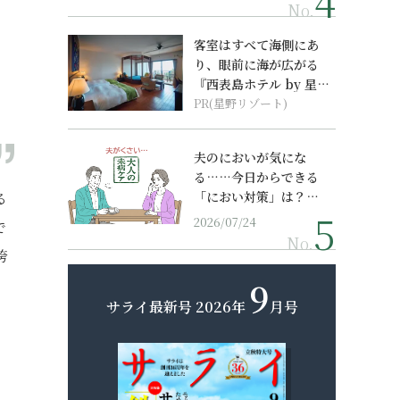
No.
客室はすべて海側にあ
り、眼前に海が広がる
『西表島ホテル by 星野
リゾート』
PR(星野リゾート)
夫のにおいが気にな
る……今日からできる
「におい対策」は？…
る
2026/07/24
で
No.
誇
9
サライ最新号
2026年
月号