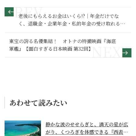
老後にもらえるお金はいくら!?｜年金だけでな
く、退職金・企業年金・私的年金の受け取れる総
額を知る【今からはじめるリタイアメントプラン
ニング】
東宝の誇る名優集結！ オトナの特撮映画『海底
軍艦』【面白すぎる日本映画 第32回】
あわせて読みたい
静かな波のせせらぎと、満天の星が広
がり、くつろぎを体感できる『西表島