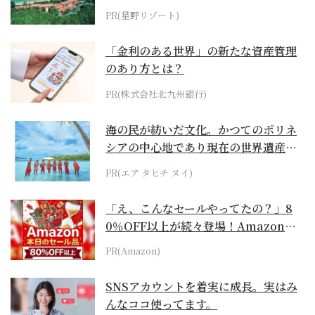
ホテル by...
PR(星野リゾート)
「金利のある世界」の新たな資産管理
のあり方とは？
PR(株式会社北九州銀行)
海の民が紡いだ文化。かつてのポリネ
シアの中心地であり現在の世界遺産か
らみえてくる...
PR(エア タヒチ ヌイ)
「え、こんなセールやってたの？」8
0％OFF以上が続々登場！Amazonの
本気が...
PR(Amazon)
SNSアカウントを着実に成長。実はみ
んなココ使ってます。