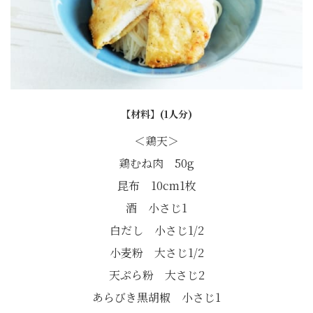
【材料】(1人分)
＜鶏天＞
鶏むね肉 50g
昆布 10cm1枚
酒 小さじ1
白だし 小さじ1/2
小麦粉 大さじ1/2
天ぷら粉 大さじ2
あらびき黒胡椒 小さじ1