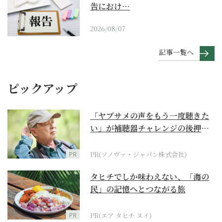
告におけ…
2026/08/07
記事一覧へ
ピックアップ
「ヤブサメの声をもう一度聴きた
い」が補聴器チャレンジの後押し
に
PR
PR(ソノヴァ・ジャパン株式会社)
タヒチでしか味わえない、「海の
民」の記憶へとつながる旅
PR
PR(エア タヒチ ヌイ)