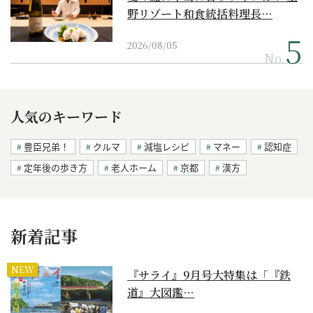
野リゾート和食統括料理長…
2026/08/05
No.
人気のキーワード
豊臣兄弟！
クルマ
減塩レシピ
マネー
認知症
定年後の歩き方
老人ホーム
京都
漢方
新着記事
NEW
『サライ』9月号大特集は「『鉄
道』大図鑑…