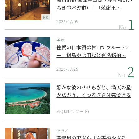
ちき串木野市）｜「焼酎王…
PR
2026/07/09
No.
美味
佐賀の日本酒は甘口でフルーティ
ー｜鍋島や七田など有名銘柄…
2026/07/25
No.
静かな波のせせらぎと、満天の星
が広がり、くつろぎを体感できる
『西表島ホテル by...
PR(星野リゾート)
サライ
蕎麦屋の天ぷら「吾妻橋やぶそ