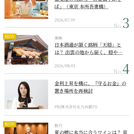
ば」（東京 本所吾妻橋）
2026/07/19
No.
NEW
美味
日本酒通が頷く銘柄「天穏」と
は？ 出雲の地から届く、穏や…
2026/08/01
No.
金利上昇を機に、『守るお金』の
置き場所を再検討
PR(株式会社北九州銀行)
NEW
旅行
夏の鱧に本当に合うワインは？ 星