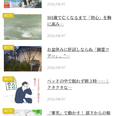
2026/08/07
NEW
101歳で亡くなるまで「初心」を胸
に高み…
2026/08/07
NEW
お盆休みに肝試しならぬ「幽霊ツ
アー」。“…
2026/08/07
NEW
ベッドの中で眠れず朝３時……｜
クタクタな…
2026/08/07
NEW
「事実」で動かす！ 部下からの報