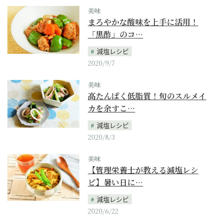
美味
まろやかな酸味を上手に活用！
「黒酢」のコ…
減塩レシピ
2020/9/7
美味
高たんぱく低脂質！旬のスルメイ
カを余すこ…
減塩レシピ
2020/8/3
美味
【管理栄養士が教える減塩レシ
ピ】暑い日に…
減塩レシピ
2020/6/22