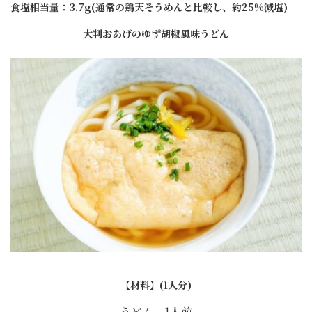
食塩相当量：3.7g(通常の鶏天そうめんと比較し、約25%減塩)
大判おあげのゆず胡椒風味うどん
【材料】(1人分)
うどん 1人前