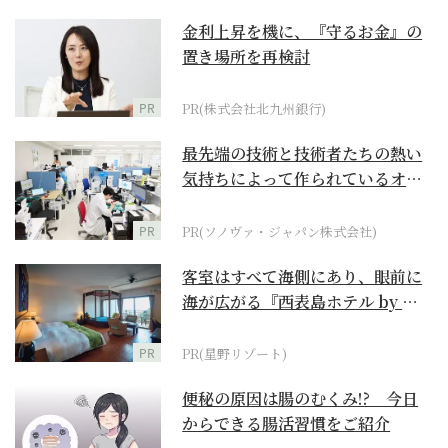
金利上昇を機に、『守るお金』の
置き場所を再検討
PR
PR(株式会社北九州銀行)
最先端の技術と技術者たちの熱い
気持ちによって作られているオー
ダーメイド補聴器
PR
PR(ソノヴァ・ジャパン株式会社)
客室はすべて海側にあり、眼前に
海が広がる『西表島ホテル by 星
野リゾート』
PR
PR(星野リゾート)
便秘の原因は腸のむくみ!? 今日
からできる腸活習慣をご紹介