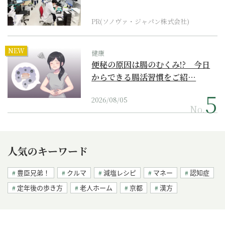
ダーメイド補聴器
PR(ソノヴァ・ジャパン株式会社)
NEW
健康
便秘の原因は腸のむくみ!? 今日
からできる腸活習慣をご紹…
2026/08/05
No.
人気のキーワード
豊臣兄弟！
クルマ
減塩レシピ
マネー
認知症
定年後の歩き方
老人ホーム
京都
漢方