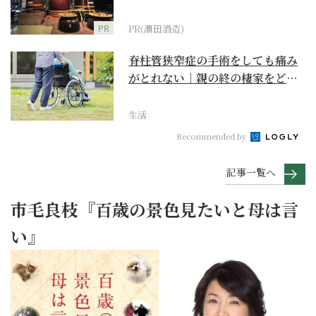
PR
PR(濵田酒造)
脊柱管狭窄症の手術をしても痛み
がとれない｜親の終の棲家をどう
選ぶ？【２】
生活
Recommended by
記事一覧へ
市毛良枝『百歳の景色見たいと母は言
い』