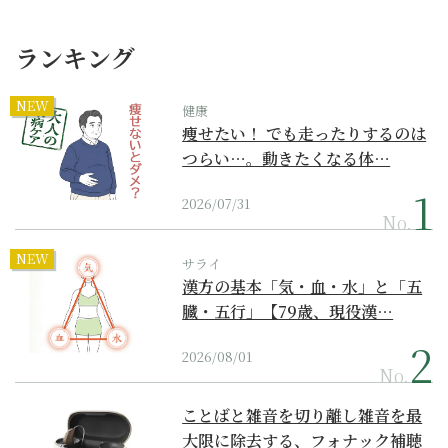
ランキング
NEW
健康
痩せたい！ でも走ったりするのは
つらい…。動きたくなる体…
2026/07/31
No.
NEW
サライ
漢方の基本「気・血・水」と「五
臓・五行」【79歳、現役漢…
2026/08/01
No.
ことばと雑音を切り離し雑音を最
大限に除去する、フォナック補聴