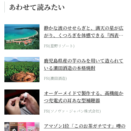
あわせて読みたい
静かな波のせせらぎと、満天の星が広
がり、くつろぎを体感できる『西表島
ホテル by...
PR(星野リゾート)
鹿児島県産の芋のみを用いて造られて
いる濵田酒造の本格焼酎
PR(濵田酒造)
オーダーメイドで製作する、高機能か
つ充電式の耳あな型補聴器
PR(ソノヴァ・ジャパン株式会社)
アマゾン1位「このお茶ガチです」噂の