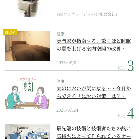
器の最上位モデル
PR(ソノヴァ・ジャパン株式会社)
NEW
健康
専門家が指南する、驚くほど睡眠
の質を上げる室内空間の改善…
2026/08/04
No.
健康
夫のにおいが気になる……今日か
らできる「におい対策」は？…
2026/07/24
No.
最先端の技術と技術者たちの熱い
気持ちによって作られているオー