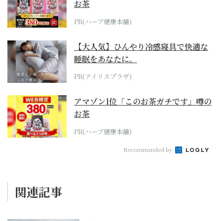
お茶
PR(ハーブ健康本舗)
【大人気】ひんやり冷感寝具で快適な
睡眠をあなたに。
PR(アイリスプラザ)
アマゾン1位「このお茶ガチです」噂の
お茶
PR(ハーブ健康本舗)
Recommended by
関連記事