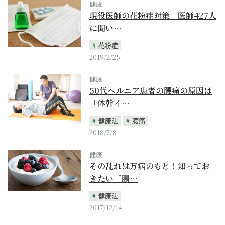
健康
現役医師の花粉症対策｜医師427人
に聞い…
花粉症
2019/2/25
健康
50代ヘルニア患者の腰痛の原因は
「体幹イ…
健康法
腰痛
2018/7/8
健康
その乱れは万病のもと！知ってお
きたい「腸…
健康法
2017/12/14