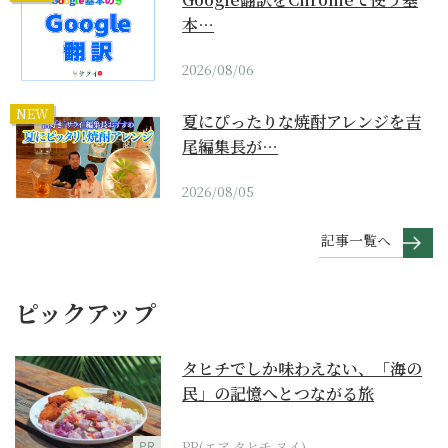
本…
2026/08/06
NEW
夏にぴったりな焼酎アレンジを吉
尾編集長が…
2026/08/05
記事一覧へ
ピックアップ
タヒチでしか味わえない、「海の
民」の記憶へとつながる旅
PR
PR(エア タヒチ ヌイ)