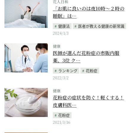
花人日和
「お肌に良いのは夜10時～２時の
睡眠」は…
健康法
医者が教える健康の新常識
2024/1/3
健康
医師が選んだ花粉症の市販内服
薬、3位 ク…
ランキング
花粉症
2022/3/2
健康
花粉症の症状を防ぐ！軽くする！
皮膚科医…
花粉症
2021/3/16