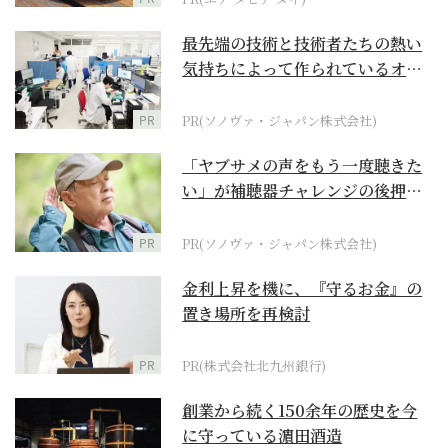
最先端の技術と技術者たちの熱い
気持ちによって作られているオー
ダーメイド補聴器
PR
PR(ソノヴァ・ジャパン株式会社)
「ヤブサメの声をもう一度聴きた
い」が補聴器チャレンジの後押し
に
PR
PR(ソノヴァ・ジャパン株式会社)
金利上昇を機に、『守るお金』の
置き場所を再検討
PR
PR(株式会社北九州銀行)
創業から続く150余年の歴史を今
に守っている濵田酒造