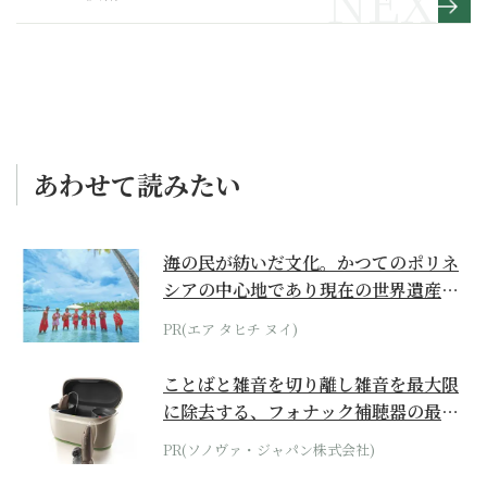
204】
あわせて読みたい
海の民が紡いだ文化。かつてのポリネ
シアの中心地であり現在の世界遺産か
らみえてくる...
PR(エア タヒチ ヌイ)
ことばと雑音を切り離し雑音を最大限
に除去する、フォナック補聴器の最上
位モデル
PR(ソノヴァ・ジャパン株式会社)