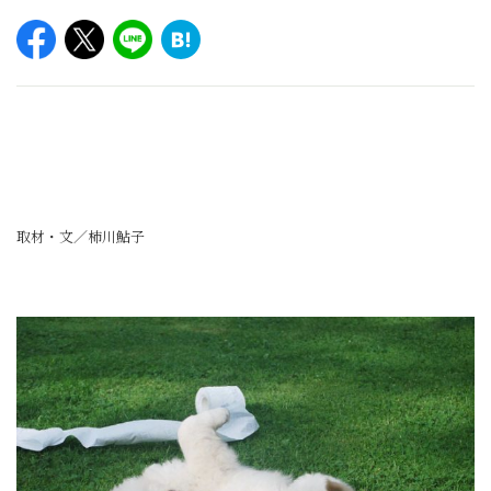
取材・文／柿川鮎子