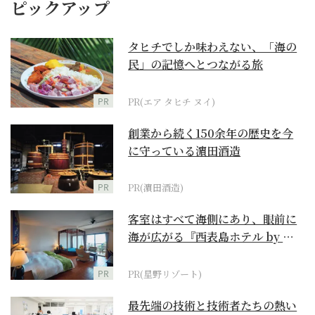
ピックアップ
タヒチでしか味わえない、「海の
民」の記憶へとつながる旅
PR
PR(エア タヒチ ヌイ)
創業から続く150余年の歴史を今
に守っている濵田酒造
PR
PR(濵田酒造)
客室はすべて海側にあり、眼前に
海が広がる『西表島ホテル by 星
野リゾート』
PR
PR(星野リゾート)
最先端の技術と技術者たちの熱い