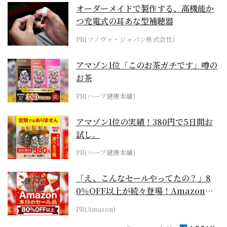
オーダーメイドで製作する、高機能か
つ充電式の耳あな型補聴器
PR(ソノヴァ・ジャパン株式会社)
アマゾン1位「このお茶ガチです」噂の
お茶
PR(ハーブ健康本舗)
アマゾン1位の実績！380円で5日間お
試し。
PR(ハーブ健康本舗)
「え、こんなセールやってたの？」8
0％OFF以上が続々登場！Amazonの
本気が...
PR(Amazon)