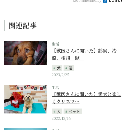
Recommended by
関連記事
生活
【獣医さんに聞いた】診察、治
療、相談…獣…
犬
猫
2023/2/25
生活
【獣医さんに聞いた】愛犬と楽し
くクリスマ…
犬
ペット
2022/12/16