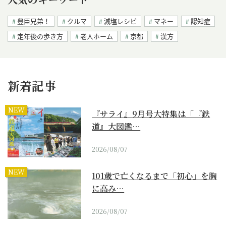
豊臣兄弟！
クルマ
減塩レシピ
マネー
認知症
定年後の歩き方
老人ホーム
京都
漢方
新着記事
NEW
『サライ』9月号大特集は「『鉄
道』大図鑑…
2026/08/07
NEW
101歳で亡くなるまで「初心」を胸
に高み…
2026/08/07