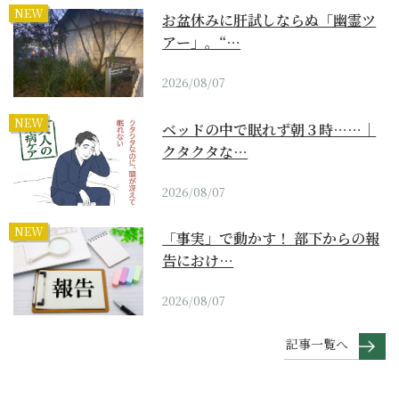
NEW
お盆休みに肝試しならぬ「幽霊ツ
アー」。“…
2026/08/07
NEW
ベッドの中で眠れず朝３時……｜
クタクタな…
2026/08/07
NEW
「事実」で動かす！ 部下からの報
告におけ…
2026/08/07
記事一覧へ