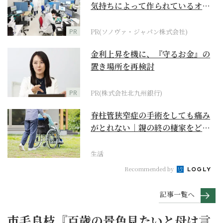
気持ちによって作られているオー
ダーメイド補聴器
PR
PR(ソノヴァ・ジャパン株式会社)
金利上昇を機に、『守るお金』の
置き場所を再検討
PR
PR(株式会社北九州銀行)
脊柱管狭窄症の手術をしても痛み
がとれない｜親の終の棲家をどう
選ぶ？【２】
生活
Recommended by
記事一覧へ
市毛良枝『百歳の景色見たいと母は言