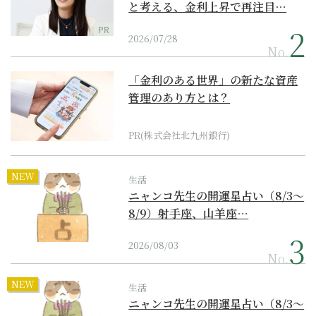
と考える、金利上昇で再注目…
PR
2026/07/28
No.
「金利のある世界」の新たな資産
管理のあり方とは？
PR(株式会社北九州銀行)
NEW
生活
ニャンコ先生の開運星占い（8/3～
8/9）射手座、山羊座…
2026/08/03
No.
NEW
生活
ニャンコ先生の開運星占い（8/3～