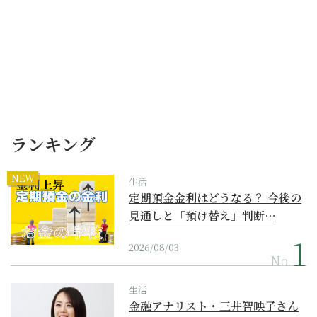
ランキング
NEW
生活
定期預金金利はどうなる？ 今後の
見通しと「預け替え」判断…
2026/08/03
No.
生活
金融アナリスト・三井智映子さん