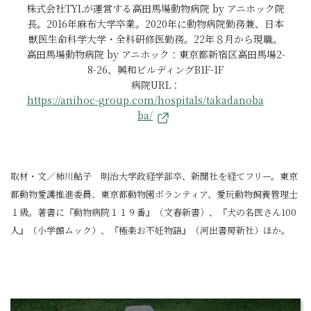
株式会社TYLが運営する高田馬場動物病院 by アニホック院
長。2016年麻布大学卒業。2020年に動物病院勤務兼、日本
獣医生命科学大学・全科研修医勤務。22年８月から現職。
高田馬場動物病院 by アニホック：東京都新宿区高田馬場2-
8-26、興和ビルディングB1F-1F
病院URL：
https://anihoc-group.com/hospitals/takadanoba
ba/
取材・文／柿川鮎子 明治大学政経学部卒、新聞社を経てフリー。東京
都動物愛護推進委員、東京都動物園ボランティア、愛玩動物飼養管理士
１級。著書に『動物病院１１９番』（文春新書）、『犬の名医さん100
人』（小学館ムック）、『極楽お不妊物語』（河出書房新社）ほか。