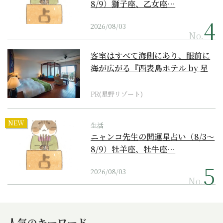
8/9）獅子座、乙女座…
2026/08/03
No.
客室はすべて海側にあり、眼前に
海が広がる『西表島ホテル by 星
野リゾート』
PR(星野リゾート)
NEW
生活
ニャンコ先生の開運星占い（8/3～
8/9）牡羊座、牡牛座…
2026/08/03
No.
人気のキーワード