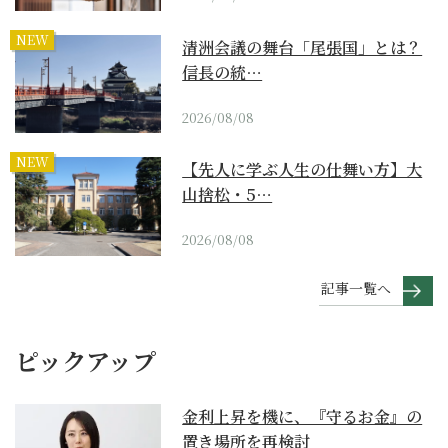
NEW
清洲会議の舞台「尾張国」とは？
信長の統…
2026/08/08
NEW
【先人に学ぶ人生の仕舞い方】大
山捨松・5…
2026/08/08
記事一覧へ
ピックアップ
金利上昇を機に、『守るお金』の
置き場所を再検討