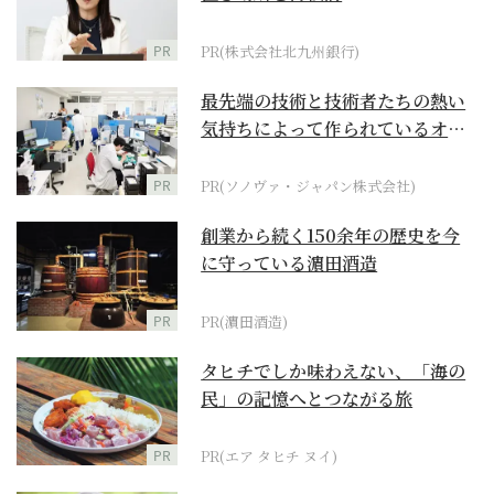
PR
PR(株式会社北九州銀行)
最先端の技術と技術者たちの熱い
気持ちによって作られているオー
ダーメイド補聴器
PR
PR(ソノヴァ・ジャパン株式会社)
創業から続く150余年の歴史を今
に守っている濵田酒造
PR
PR(濵田酒造)
タヒチでしか味わえない、「海の
民」の記憶へとつながる旅
PR
PR(エア タヒチ ヌイ)