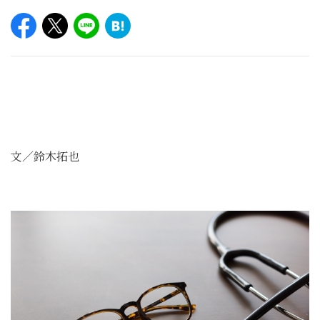
文／鈴木拓也