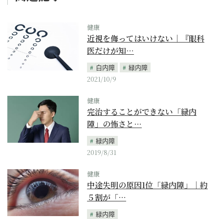
健康
近視を侮ってはいけない｜『眼科
医だけが知…
白内障
緑内障
2021/10/9
健康
完治することができない「緑内
障」の怖さと…
緑内障
2019/8/31
健康
中途失明の原因1位「緑内障」｜約
５割が「…
緑内障