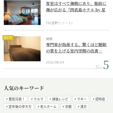
客室はすべて海側にあり、眼前に
海が広がる『西表島ホテル by 星
野リゾート』
PR(星野リゾート)
NEW
健康
専門家が指南する、驚くほど睡眠
の質を上げる室内空間の改善…
2026/08/04
No.
人気のキーワード
豊臣兄弟！
クルマ
減塩レシピ
マネー
認知症
定年後の歩き方
老人ホーム
京都
漢方