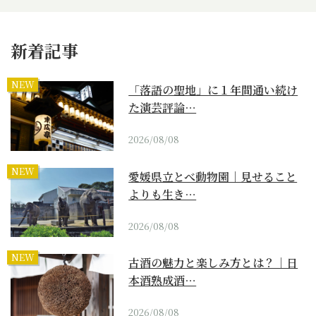
新着記事
NEW
「落語の聖地」に１年間通い続け
た演芸評論…
2026/08/08
NEW
愛媛県立とべ動物園｜見せること
よりも生き…
2026/08/08
NEW
古酒の魅力と楽しみ方とは？｜日
本酒熟成酒…
2026/08/08