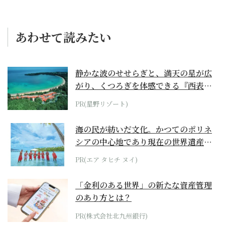
あわせて読みたい
静かな波のせせらぎと、満天の星が広
がり、くつろぎを体感できる『西表島
ホテル by...
PR(星野リゾート)
海の民が紡いだ文化。かつてのポリネ
シアの中心地であり現在の世界遺産か
らみえてくる...
PR(エア タヒチ ヌイ)
「金利のある世界」の新たな資産管理
のあり方とは？
PR(株式会社北九州銀行)