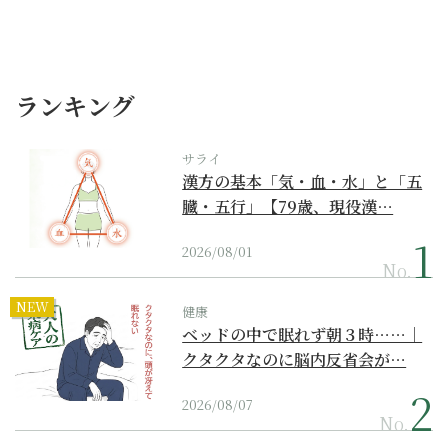
ランキング
サライ
漢方の基本「気・血・水」と「五
臓・五行」【79歳、現役漢…
2026/08/01
No.
NEW
健康
ベッドの中で眠れず朝３時……｜
クタクタなのに脳内反省会が…
2026/08/07
No.