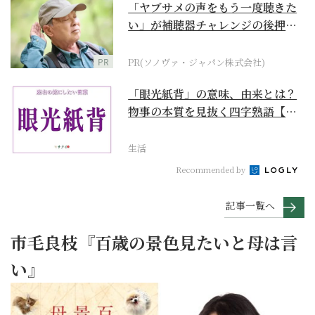
「ヤブサメの声をもう一度聴きた
い」が補聴器チャレンジの後押し
に
PR
PR(ソノヴァ・ジャパン株式会社)
「眼光紙背」の意味、由来とは？
物事の本質を見抜く四字熟語【座
右の銘にしたい言葉...
生活
Recommended by
記事一覧へ
市毛良枝『百歳の景色見たいと母は言
い』