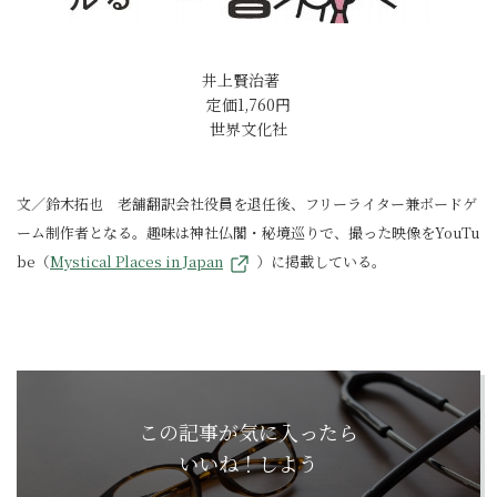
井上賢治著
定価1,760円
世界文化社
文／鈴木拓也 老舗翻訳会社役員を退任後、フリーライター兼ボードゲ
ーム制作者となる。趣味は神社仏閣・秘境巡りで、撮った映像をYouTu
be（
Mystical Places in Japan
）に掲載している。
この記事が気に入ったら
いいね！しよう