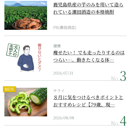
鹿児島県産の芋のみを用いて造ら
れている濵田酒造の本格焼酎
PR(濵田酒造)
健康
痩せたい！ でも走ったりするのは
つらい…。動きたくなる体…
2026/07/31
No.
NEW
サライ
８月に気をつけるべきポイントと
おすすめレシピ【79歳、現…
2026/08/08
No.