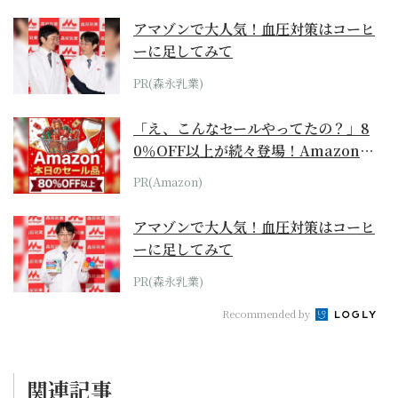
アマゾンで大人気！血圧対策はコーヒ
ーに足してみて
PR(森永乳業)
「え、こんなセールやってたの？」8
0％OFF以上が続々登場！Amazonの
本気が...
PR(Amazon)
アマゾンで大人気！血圧対策はコーヒ
ーに足してみて
PR(森永乳業)
Recommended by
関連記事