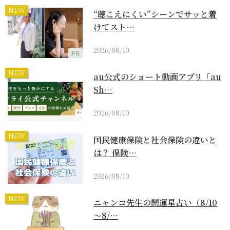
NEW
“聴こえにくい”シーンでサッと着
けてスト…
2026/08/10
PR
NEW
au公式のショート動画アプリ「au
Sh…
2026/08/10
NEW
国民健康保険と社会保険の違いと
は？ 保険…
2026/08/10
NEW
ニャンコ先生の開運星占い（8/10
～8/…