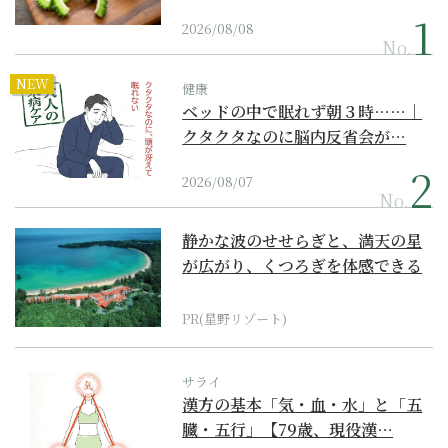
2026/08/08
No.
NEW
健康
ベッドの中で眠れず朝３時……｜
クタクタなのに脳内反省会が…
2026/08/07
No.
静かな波のせせらぎと、満天の星
が広がり、くつろぎを体感できる
『西表島ホテル by...
PR(星野リゾート)
サライ
漢方の基本「気・血・水」と「五
臓・五行」【79歳、現役漢…