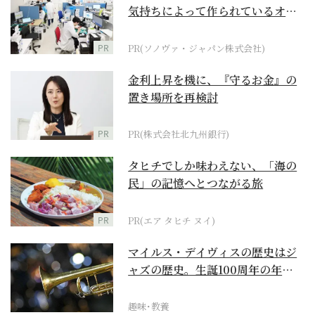
気持ちによって作られているオー
ダーメイド補聴器
PR
PR(ソノヴァ・ジャパン株式会社)
金利上昇を機に、『守るお金』の
置き場所を再検討
PR
PR(株式会社北九州銀行)
タヒチでしか味わえない、「海の
民」の記憶へとつながる旅
PR
PR(エア タヒチ ヌイ)
マイルス・デイヴィスの歴史はジ
ャズの歴史。生誕100周年の年に
再確認するべき多大...
趣味･教養