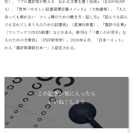
社）、『プロ書評家が教える 伝わる文章を書く技術』（KADOKAW
A）、『世界一やさしい読書習慣定着メソッド』（大和書房）、『人と
会っても疲れない コミュ障のための聴き方・話し方』『読んでも読ん
でも忘れてしまう人のための読書術』（星海社新書）、『書評の仕事』
（ワニブックスPLUS新書）などがある。新刊は『「書くのが苦手」な
人のための文章術』（PHP研究所）。2020年６月、「日本一ネット」
から「書評執筆数日本一」と認定される。
この記事が気に入ったら
いいね！しよう