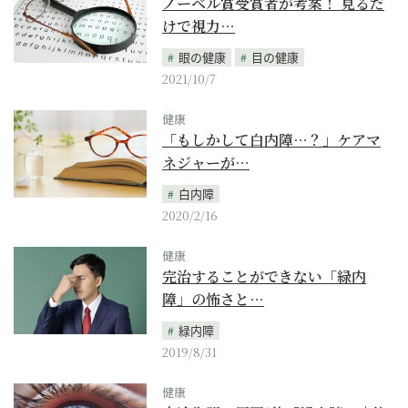
ノーベル賞受賞者が考案！ 見るだ
けで視力…
眼の健康
目の健康
2021/10/7
健康
「もしかして白内障…？」ケアマ
ネジャーが…
白内障
2020/2/16
健康
完治することができない「緑内
障」の怖さと…
緑内障
2019/8/31
健康