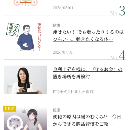
2026/08/01
No.
健康
痩せたい！ でも走ったりするのは
つらい…。動きたくなる体…
2026/07/31
No.
金利上昇を機に、『守るお金』の
置き場所を再検討
PR(株式会社北九州銀行)
NEW
健康
便秘の原因は腸のむくみ!? 今日
からできる腸活習慣をご紹…