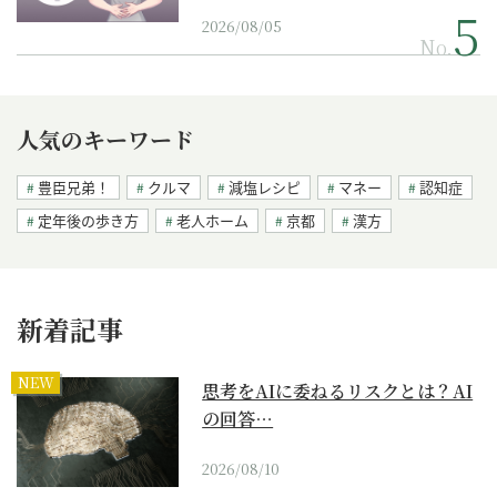
2026/08/05
No.
人気のキーワード
豊臣兄弟！
クルマ
減塩レシピ
マネー
認知症
定年後の歩き方
老人ホーム
京都
漢方
新着記事
NEW
思考をAIに委ねるリスクとは？AI
の回答…
2026/08/10