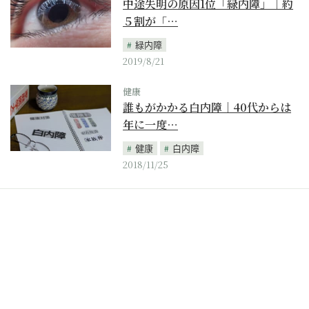
中途失明の原因1位「緑内障」｜約
５割が「…
緑内障
2019/8/21
健康
誰もがかかる白内障｜40代からは
年に一度…
健康
白内障
2018/11/25