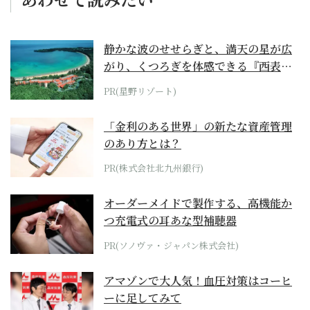
静かな波のせせらぎと、満天の星が広
がり、くつろぎを体感できる『西表島
ホテル by...
PR(星野リゾート)
「金利のある世界」の新たな資産管理
のあり方とは？
PR(株式会社北九州銀行)
オーダーメイドで製作する、高機能か
つ充電式の耳あな型補聴器
PR(ソノヴァ・ジャパン株式会社)
アマゾンで大人気！血圧対策はコーヒ
ーに足してみて