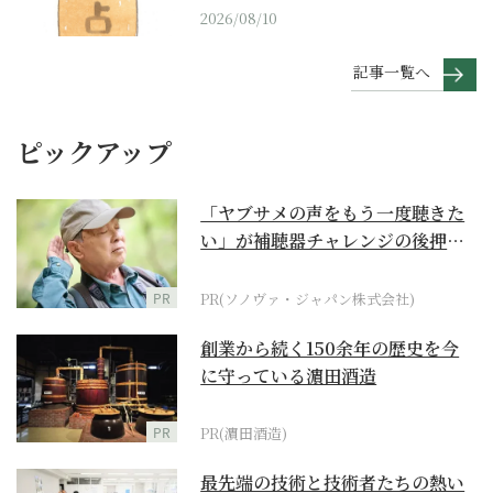
2026/08/10
記事一覧へ
ピックアップ
「ヤブサメの声をもう一度聴きた
い」が補聴器チャレンジの後押し
に
PR
PR(ソノヴァ・ジャパン株式会社)
創業から続く150余年の歴史を今
に守っている濵田酒造
PR
PR(濵田酒造)
最先端の技術と技術者たちの熱い