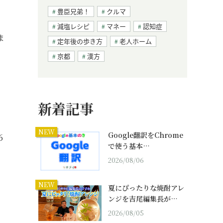
豊臣兄弟！
クルマ
減塩レシピ
マネー
認知症
ま
定年後の歩き方
老人ホーム
京都
漢方
、
新着記事
NEW
Google翻訳をChrome
６
で使う基本…
2026/08/06
NEW
夏にぴったりな焼酎アレ
ンジを吉尾編集長が…
2026/08/05