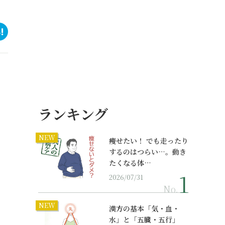
ランキング
NEW
痩せたい！ でも走ったり
するのはつらい…。動き
たくなる体…
2026/07/31
No.
NEW
漢方の基本「気・血・
水」と「五臓・五行」