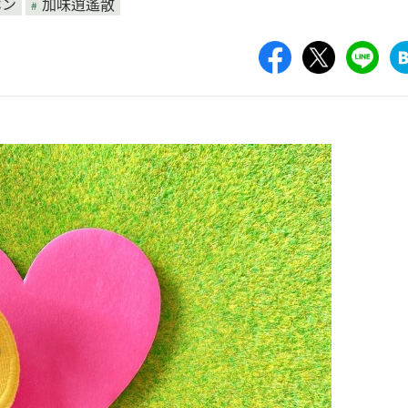
ホン
加味逍遙散