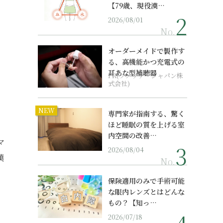
【79歳、現役漢…
2026/08/01
No.
オーダーメイドで製作す
る、高機能かつ充電式の
耳あな型補聴器
PR(ソノヴァ・ジャパン株
式会社)
NEW
専門家が指南する、驚く
ほど睡眠の質を上げる室
内空間の改善…
マ
2026/08/04
漢
No.
保険適用のみで手術可能
な眼内レンズとはどんな
もの？【知っ…
2026/07/18