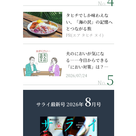
No.
タヒチでしか味わえな
い、「海の民」の記憶へ
とつながる旅
PR(エア タヒチ ヌイ)
夫のにおいが気にな
る……今日からできる
「におい対策」は？…
2026/07/24
No.
8
サライ最新号
2026年
月号