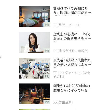
客室はすべて海側にあ
り、眼前に海が広がる
『西表島ホテル by 星野
リゾート』
PR
PR(星野リゾート)
金利上昇を機に、『守る
お金』の置き場所を再検
討
PR
PR(株式会社北九州銀行)
っ
最先端の技術と技術者た
ちの熱い気持ちによって
作られているオーダーメ
PR(ソノヴァ・ジャパン株
イド補聴器
PR
式会社)
。
創業から続く150余年の
歴史を今に守っている濵
田酒造
PR
PR(濵田酒造)