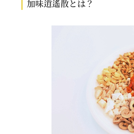
加味逍遙散とは？