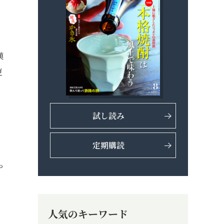
漢
更
試し読み
定期購読
や
人気のキーワード