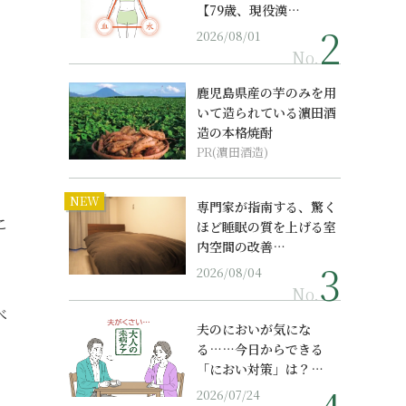
【79歳、現役漢…
2026/08/01
No.
鹿児島県産の芋のみを用
いて造られている濵田酒
造の本格焼酎
PR(濵田酒造)
NEW
専門家が指南する、驚く
こ
ほど睡眠の質を上げる室
内空間の改善…
2026/08/04
No.
べ
夫のにおいが気にな
る……今日からできる
「におい対策」は？…
2026/07/24