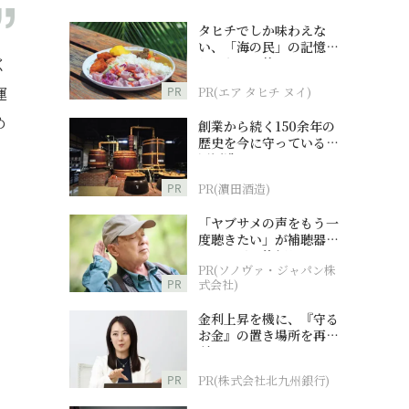
タヒチでしか味わえな
い、「海の民」の記憶へ
く
とつながる旅
運
PR
PR(エア タヒチ ヌイ)
め
創業から続く150余年の
歴史を今に守っている濵
田酒造
PR
PR(濵田酒造)
「ヤブサメの声をもう一
度聴きたい」が補聴器チ
ャレンジの後押しに
PR(ソノヴァ・ジャパン株
PR
式会社)
金利上昇を機に、『守る
お金』の置き場所を再検
討
PR
PR(株式会社北九州銀行)