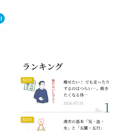
ランキング
NEW
痩せたい！ でも走ったり
するのはつらい…。動き
たくなる体…
2026/07/31
No.
NEW
漢方の基本「気・血・
水」と「五臓・五行」