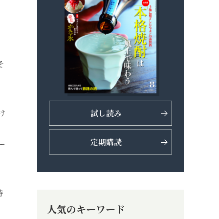
そ
け
試し読み
定期購読
ー
時
人気のキーワード