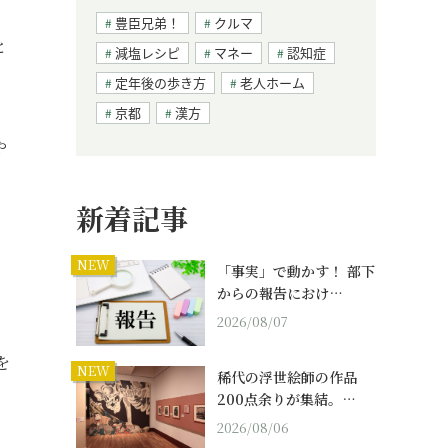
豊臣兄弟！
クルマ
と
減塩レシピ
マネー
認知症
定年後の歩き方
老人ホーム
京都
漢方
や
新着記事
NEW
「事実」で動かす！ 部下
からの報告におけ…
2026/08/07
を
NEW
稀代の浮世絵師の作品
200点余りが集結。…
2026/08/06