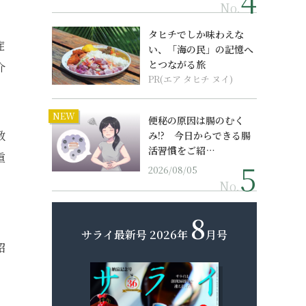
No.
タヒチでしか味わえな
症
い、「海の民」の記憶へ
とつながる旅
介
PR(エア タヒチ ヌイ)
NEW
便秘の原因は腸のむく
教
み!? 今日からできる腸
活習慣をご紹…
重
2026/08/05
No.
8
サライ最新号
2026年
月号
紹