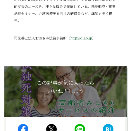
的支援のニーズを、様々な機会で発信している。日経相続・事業
承継セミナー、介護医療業界向けの研修会など、講師も多く担
当。
司法書士法人おおさか法務事務所（
http://olao.jp
）
この記事が気に入ったら
いいね！しよう