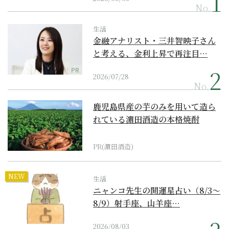
No.
生活
金融アナリスト・三井智映子さん
と考える、金利上昇で再注目…
PR
2026/07/28
No.
鹿児島県産の芋のみを用いて造ら
れている濵田酒造の本格焼酎
PR(濵田酒造)
NEW
生活
ニャンコ先生の開運星占い（8/3～
8/9）射手座、山羊座…
2026/08/03