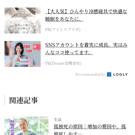
【大人気】ひんやり冷感寝具で快適な
睡眠をあなたに。
PR(アイリスプラザ)
SNSアカウントを着実に成長。実はみ
んなココ使ってます。
PR(Dreaw合同会社)
Recommended by
関連記事
生活
孤独死の原因｜増加の要因や、孤
独死しやす…