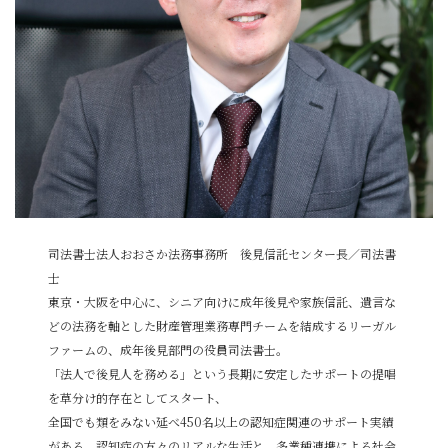
司法書士法人おおさか法務事務所 後見信託センター長／司法書
士
東京・大阪を中心に、シニア向けに成年後見や家族信託、遺言な
どの法務を軸とした財産管理業務専門チームを結成するリーガル
ファームの、成年後見部門の役員司法書士。
「法人で後見人を務める」という長期に安定したサポートの提唱
を草分け的存在としてスタート、
全国でも類をみない延べ450名以上の認知症関連のサポート実績
がある。認知症の方々のリアルな生活と、多業種連携による社会