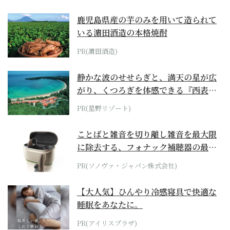
鹿児島県産の芋のみを用いて造られて
いる濵田酒造の本格焼酎
PR(濵田酒造)
静かな波のせせらぎと、満天の星が広
がり、くつろぎを体感できる『西表島
ホテル by...
PR(星野リゾート)
ことばと雑音を切り離し雑音を最大限
に除去する、フォナック補聴器の最上
位モデル
PR(ソノヴァ・ジャパン株式会社)
【大人気】ひんやり冷感寝具で快適な
睡眠をあなたに。
PR(アイリスプラザ)