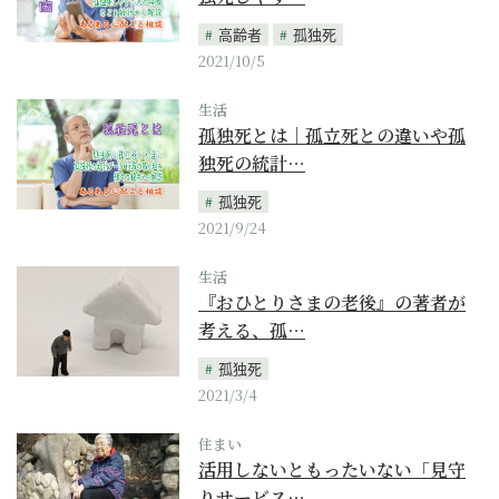
高齢者
孤独死
2021/10/5
生活
孤独死とは｜孤立死との違いや孤
独死の統計…
孤独死
2021/9/24
生活
『おひとりさまの老後』の著者が
考える、孤…
孤独死
2021/3/4
住まい
活用しないともったいない「見守
りサービス…