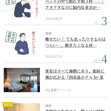
ベッドの中で眠れず朝３時……｜
クタクタなのに脳内反省会が…
2026/08/07
No.
健康
痩せたい！ でも走ったりするのは
つらい…。動きたくなる体…
2026/07/31
No.
客室はすべて海側にあり、眼前に
海が広がる『西表島ホテル by 星
野リゾート』
PR(星野リゾート)
NEW
健康