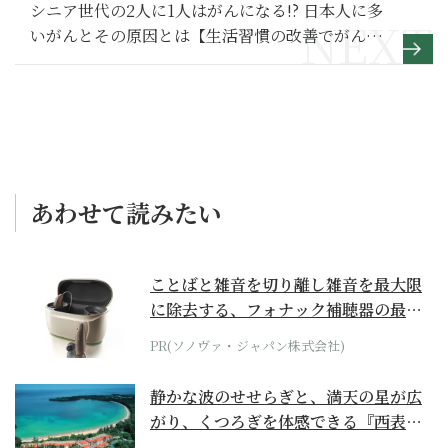
シニア世代の2人に1人はがんになる!? 日本人に多
いがんとその原因とは【生活習慣の改善でがんを
予防する方法】1
あわせて読みたい
ことばと雑音を切り離し雑音を最大限
に除去する、フォナック補聴器の最上
位モデル
PR(ソノヴァ・ジャパン株式会社)
静かな波のせせらぎと、満天の星が広
がり、くつろぎを体感できる『西表島
ホテル by...