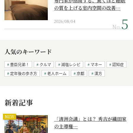
専門家が指南する、驚くほど睡眠
の質を上げる室内空間の改善…
2026/08/04
No.
人気のキーワード
豊臣兄弟！
クルマ
減塩レシピ
マネー
認知症
定年後の歩き方
老人ホーム
京都
漢方
新着記事
NEW
「清洲会議」とは？ 秀吉が織田家
の主導権…