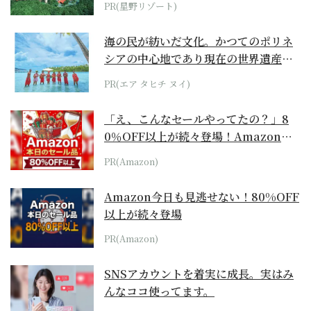
PR(星野リゾート)
海の民が紡いだ文化。かつてのポリネ
シアの中心地であり現在の世界遺産か
らみえてくる...
PR(エア タヒチ ヌイ)
「え、こんなセールやってたの？」8
0％OFF以上が続々登場！Amazonの
本気が...
PR(Amazon)
Amazon今日も見逃せない！80%OFF
以上が続々登場
PR(Amazon)
SNSアカウントを着実に成長。実はみ
んなココ使ってます。