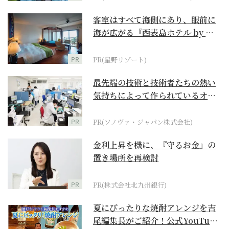
客室はすべて海側にあり、眼前に
海が広がる『西表島ホテル by 星
野リゾート』
PR
PR(星野リゾート)
最先端の技術と技術者たちの熱い
気持ちによって作られているオー
ダーメイド補聴器
PR
PR(ソノヴァ・ジャパン株式会社)
金利上昇を機に、『守るお金』の
置き場所を再検討
PR
PR(株式会社北九州銀行)
夏にぴったりな焼酎アレンジを吉
尾編集長がご紹介！公式YouTube