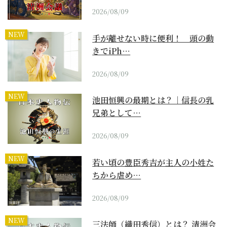
2026/08/09
NEW
手が離せない時に便利！ 頭の動
きでiPh…
2026/08/09
NEW
池田恒興の最期とは？｜信長の乳
兄弟として…
2026/08/09
NEW
若い頃の豊臣秀吉が主人の小姓た
ちから虐め…
2026/08/09
NEW
三法師（織田秀信）とは？ 清洲会