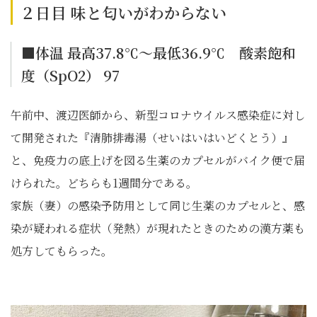
２日目 味と匂いがわからない
■体温 最高37.8℃〜最低36.9℃ 酸素飽和
度（SpO2） 97
午前中、渡辺医師から、新型コロナウイルス感染症に対し
て開発された『清肺排毒湯（せいはいはいどくとう）』
と、免疫力の底上げを図る生薬のカプセルがバイク便で届
けられた。どちらも1週間分である。
家族（妻）の感染予防用として同じ生薬のカプセルと、感
染が疑われる症状（発熱）が現れたときのための漢方薬も
処方してもらった。