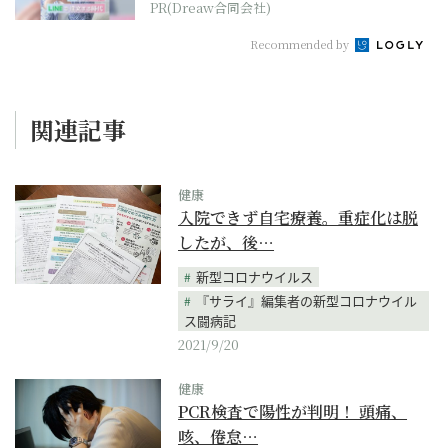
PR(Dreaw合同会社)
Recommended by
関連記事
健康
入院できず自宅療養。重症化は脱
したが、後…
新型コロナウイルス
『サライ』編集者の新型コロナウイル
ス闘病記
2021/9/20
健康
PCR検査で陽性が判明！ 頭痛、
咳、倦怠…