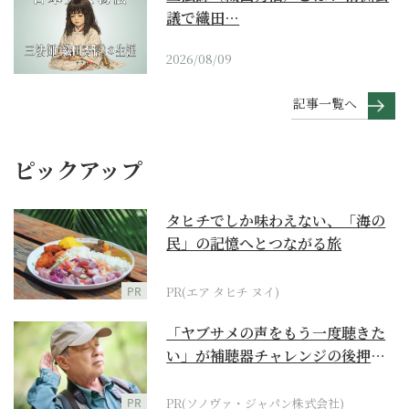
議で織田…
2026/08/09
記事一覧へ
ピックアップ
タヒチでしか味わえない、「海の
民」の記憶へとつながる旅
PR
PR(エア タヒチ ヌイ)
「ヤブサメの声をもう一度聴きた
い」が補聴器チャレンジの後押し
に
PR
PR(ソノヴァ・ジャパン株式会社)