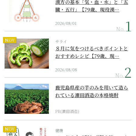
漢方の基本「気・血・水」と「五
臓・五行」【79歳、現役漢…
2026/08/01
No.
NEW
サライ
８月に気をつけるべきポイントと
おすすめレシピ【79歳、現…
2026/08/08
No.
鹿児島県産の芋のみを用いて造ら
れている濵田酒造の本格焼酎
PR(濵田酒造)
NEW
健康