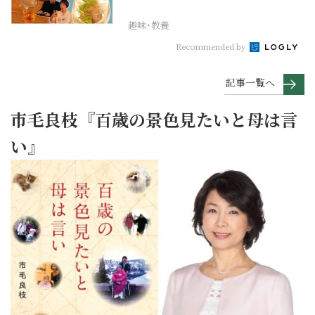
【まったりサラ...
趣味･教養
Recommended by
記事一覧へ
市毛良枝『百歳の景色見たいと母は言
い』