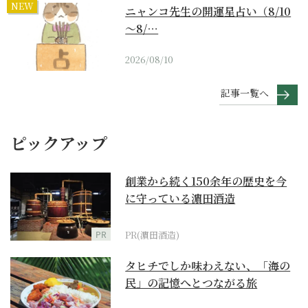
NEW
ニャンコ先生の開運星占い（8/10
～8/…
2026/08/10
記事一覧へ
ピックアップ
創業から続く150余年の歴史を今
に守っている濵田酒造
PR
PR(濵田酒造)
タヒチでしか味わえない、「海の
民」の記憶へとつながる旅