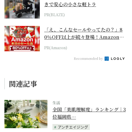
きで安心の小さな軽トラ
PR(BLAZE)
「え、こんなセールやってたの？」8
0％OFF以上が続々登場！Amazonの
本気が...
PR(Amazon)
Recommended by
関連記事
生活
全国「美肌理解度」ランキング｜3
位福岡県…
アンチエイジング