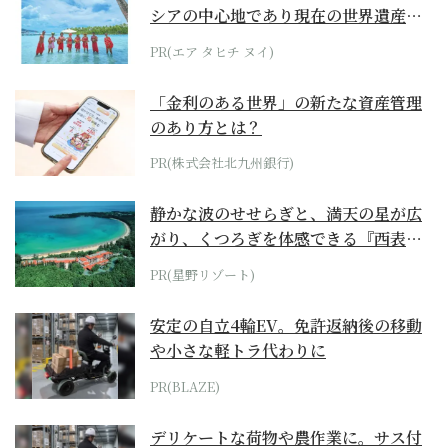
シアの中心地であり現在の世界遺産か
らみえてくる...
PR(エア タヒチ ヌイ)
「金利のある世界」の新たな資産管理
のあり方とは？
PR(株式会社北九州銀行)
静かな波のせせらぎと、満天の星が広
がり、くつろぎを体感できる『西表島
ホテル by...
PR(星野リゾート)
安定の自立4輪EV。免許返納後の移動
や小さな軽トラ代わりに
PR(BLAZE)
デリケートな荷物や農作業に。サス付