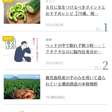
NEW
サライ
８月に気をつけるべきポイントと
おすすめレシピ【79歳、現…
2026/08/08
No.
NEW
健康
ベッドの中で眠れず朝３時……｜
クタクタなのに脳内反省会が…
2026/08/07
No.
鹿児島県産の芋のみを用いて造ら
れている濵田酒造の本格焼酎
PR(濵田酒造)