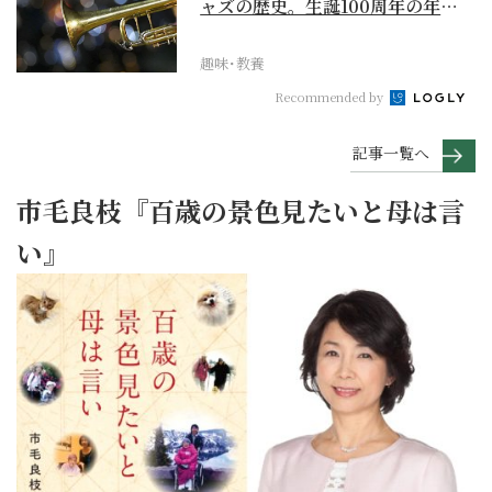
ャズの歴史。生誕100周年の年に
再確認するべき多大...
趣味･教養
Recommended by
記事一覧へ
市毛良枝『百歳の景色見たいと母は言
い』