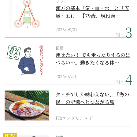
サライ
漢方の基本「気・血・水」と「五
臓・五行」【79歳、現役漢…
2026/08/01
No.
健康
痩せたい！ でも走ったりするのは
つらい…。動きたくなる体…
2026/07/31
No.
タヒチでしか味わえない、「海の
民」の記憶へとつながる旅
PR(エア タヒチ ヌイ)
NEW