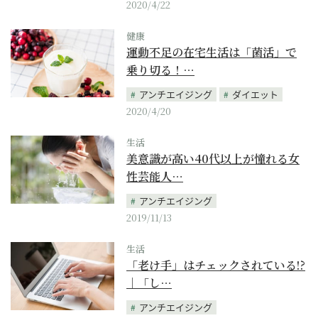
2020/4/22
健康
運動不足の在宅生活は「菌活」で
乗り切る！…
アンチエイジング
ダイエット
2020/4/20
生活
美意識が高い40代以上が憧れる女
性芸能人…
アンチエイジング
2019/11/13
生活
「老け手」はチェックされている!?
｜「し…
アンチエイジング