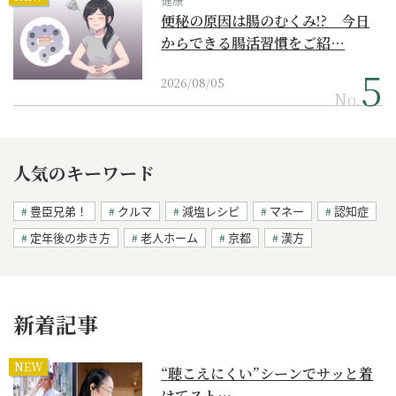
健康
便秘の原因は腸のむくみ!? 今日
からできる腸活習慣をご紹…
2026/08/05
No.
人気のキーワード
豊臣兄弟！
クルマ
減塩レシピ
マネー
認知症
定年後の歩き方
老人ホーム
京都
漢方
新着記事
NEW
“聴こえにくい”シーンでサッと着
けてスト…