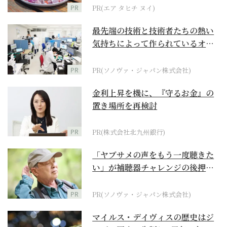
PR
PR(エア タヒチ ヌイ)
最先端の技術と技術者たちの熱い
気持ちによって作られているオー
ダーメイド補聴器
PR
PR(ソノヴァ・ジャパン株式会社)
金利上昇を機に、『守るお金』の
置き場所を再検討
PR
PR(株式会社北九州銀行)
「ヤブサメの声をもう一度聴きた
い」が補聴器チャレンジの後押し
に
PR
PR(ソノヴァ・ジャパン株式会社)
マイルス・デイヴィスの歴史はジ