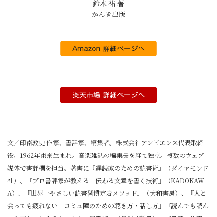
鈴木 祐 著
かんき出版
文／印南敦史 作家、書評家、編集者。株式会社アンビエンス代表取締
役。1962年東京生まれ。音楽雑誌の編集長を経て独立。複数のウェブ
媒体で書評欄を担当。著書に『遅読家のための読書術』（ダイヤモンド
社）、『プロ書評家が教える 伝わる文章を書く技術』（KADOKAW
A）、『世界一やさしい読書習慣定着メソッド』（大和書房）、『人と
会っても疲れない コミュ障のための聴き方・話し方』『読んでも読ん