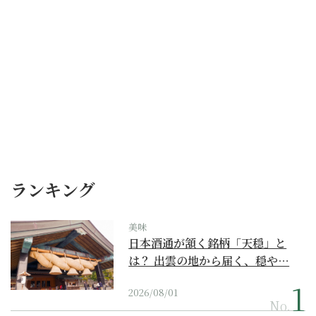
ランキング
美味
日本酒通が頷く銘柄「天穏」と
は？ 出雲の地から届く、穏や…
2026/08/01
No.