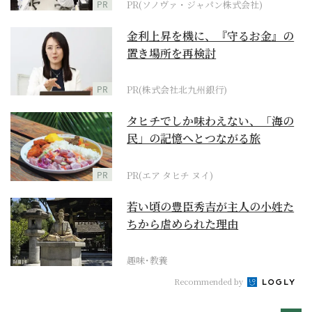
PR
PR(ソノヴァ・ジャパン株式会社)
金利上昇を機に、『守るお金』の
置き場所を再検討
PR
PR(株式会社北九州銀行)
タヒチでしか味わえない、「海の
民」の記憶へとつながる旅
PR
PR(エア タヒチ ヌイ)
若い頃の豊臣秀吉が主人の小姓た
ちから虐められた理由
趣味･教養
Recommended by