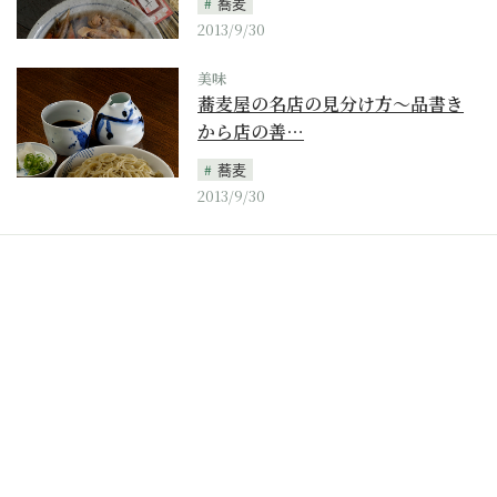
蕎麦
2013/9/30
美味
蕎麦屋の名店の見分け方～品書き
から店の善…
蕎麦
2013/9/30