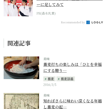
ーに足してみて
PR(森永乳業)
Recommended by
関連記事
美味
蕎麦打ちの楽しみは「ひとを幸福
にする贈り…
蕎麦
蕎麦談義
2016/3/5
美味
知ればさらに味わい深くなる年越
し蕎麦の起…