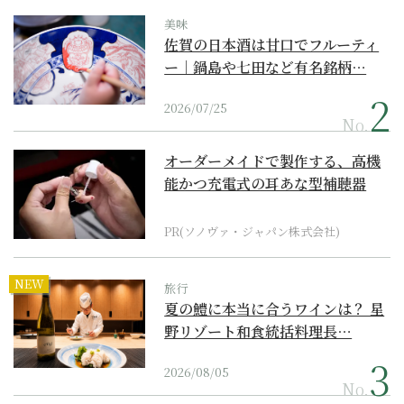
美味
佐賀の日本酒は甘口でフルーティ
ー｜鍋島や七田など有名銘柄…
2026/07/25
No.
オーダーメイドで製作する、高機
能かつ充電式の耳あな型補聴器
PR(ソノヴァ・ジャパン株式会社)
NEW
旅行
夏の鱧に本当に合うワインは？ 星
野リゾート和食統括料理長…
2026/08/05
No.