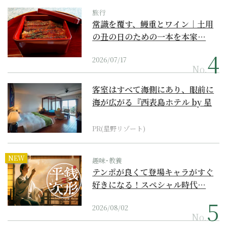
旅行
常識を覆す、鰻重とワイン｜土用
の丑の日のための一本を本家…
2026/07/17
No.
客室はすべて海側にあり、眼前に
海が広がる『西表島ホテル by 星
野リゾート』
PR(星野リゾート)
NEW
趣味･教養
テンポが良くて登場キャラがすぐ
好きになる！スペシャル時代…
2026/08/02
No.