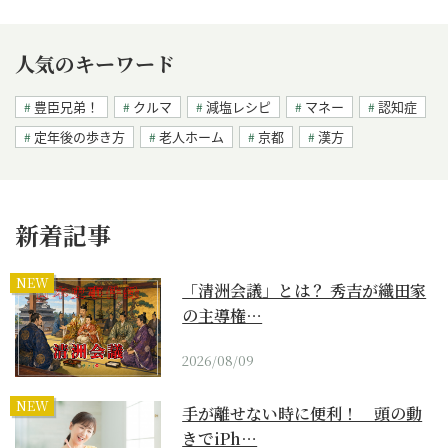
人気のキーワード
豊臣兄弟！
クルマ
減塩レシピ
マネー
認知症
定年後の歩き方
老人ホーム
京都
漢方
新着記事
NEW
「清洲会議」とは？ 秀吉が織田家
の主導権…
2026/08/09
NEW
手が離せない時に便利！ 頭の動
きでiPh…