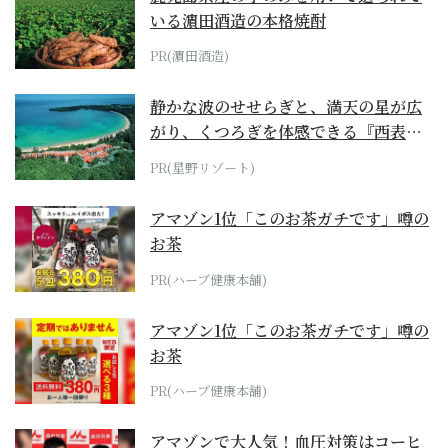
いる濵田酒造の本格焼酎
PR(濵田酒造)
静かな波のせせらぎと、満天の星が広
がり、くつろぎを体感できる『西表島
ホテル by...
PR(星野リゾート)
アマゾン1位「このお茶ガチです」噂の
お茶
PR(ハーブ健康本舗)
アマゾン1位「このお茶ガチです」噂の
お茶
PR(ハーブ健康本舗)
アマゾンで大人気！血圧対策はコーヒ