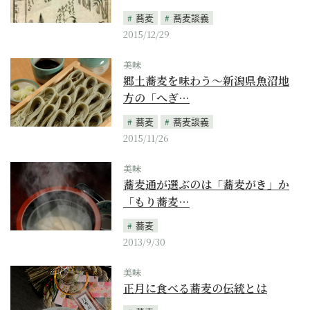
蕎麦
蕎麦談義
2015/12/29
美味
郷土蕎麦を味わう～新潟県魚沼地
方の「へぎ…
蕎麦
蕎麦談義
2015/11/26
美味
蕎麦通が選ぶのは「蕎麦がき」か
「もり蕎麦…
蕎麦
2013/9/30
美味
正月に食べる蕎麦の伝統とは