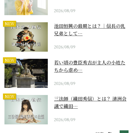
2026/08/09
NEW
池田恒興の最期とは？｜信長の乳
兄弟として…
2026/08/09
NEW
若い頃の豊臣秀吉が主人の小姓た
ちから虐め…
2026/08/09
NEW
三法師（織田秀信）とは？ 清洲会
議で織田…
2026/08/09