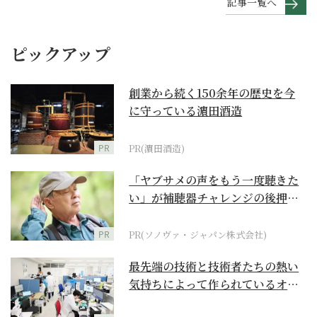
記事一覧へ
ピックアップ
創業から続く150余年の歴史を今
に守っている濵田酒造
PR
PR(濵田酒造)
「ヤブサメの声をもう一度聴きた
い」が補聴器チャレンジの後押し
に
PR
PR(ソノヴァ・ジャパン株式会社)
最先端の技術と技術者たちの熱い
気持ちによって作られているオー
ダーメイド補聴器