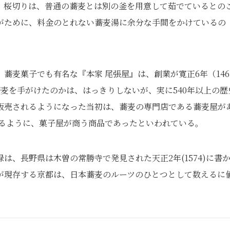
、桜切りは、普通の蕎麦とは別の釜を用意して茹でているとの
がために、料金のとれない蕎麦湯に余分な手間をかけているの
蕎麦菓子でも有名な『本家 尾張屋』は、創業が寛正6年（146
麦を手がけたのかは、はっきりしないが、実に540年以上の歴
販売されるようになった当初は、蕎麦の専門店である蕎麦屋が
かるように、菓子屋が商う商品であったといわれている。
、長野県は木曽の常勝寺で発見された天正2年(1574)に書
が現存する京都は、日本蕎麦のルーツのひとつとして数えるに