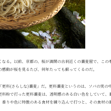
くなる。以前、京都の、桜が満開の古刹近くの蕎麦屋で、この
の感動が桜を見るたび、何年たっても蘇ってくるのだ。
更科(さらしな)蕎麦」だ。更科蕎麦というのは、ソバの実の
更科粉で打った更科蕎麦は、透明感のある白い色をしていて、
、香りや色に特徴のある食材を練り込んで打つと、その食材の