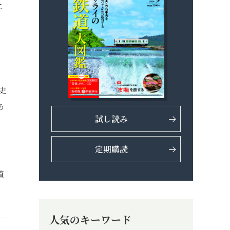
こ
史
あ
試し読み
定期購読
か
値
人気のキーワード