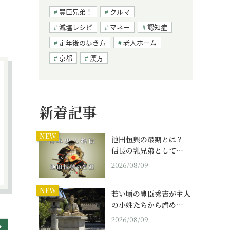
豊臣兄弟！
クルマ
減塩レシピ
マネー
認知症
定年後の歩き方
老人ホーム
京都
漢方
新着記事
NEW
池田恒興の最期とは？｜
信長の乳兄弟として…
2026/08/09
NEW
若い頃の豊臣秀吉が主人
の小姓たちから虐め…
2026/08/09