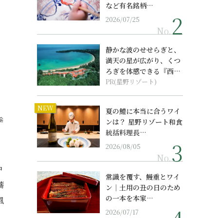
など有名銘柄…
2026/07/25
No.
静かな波のせせらぎと、
満天の星が広がり、くつ
ろぎを体感できる『西表
島ホテル by...
PR(星野リゾート)
NEW
夏の鱧に本当に合うワイ
季
ンは？ 星野リゾート和食
統括料理長…
2026/08/05
No.
中
常識を覆す、鰻重とワイ
蕎
ン｜土用の丑の日のため
の一本を本家…
風
2026/07/17