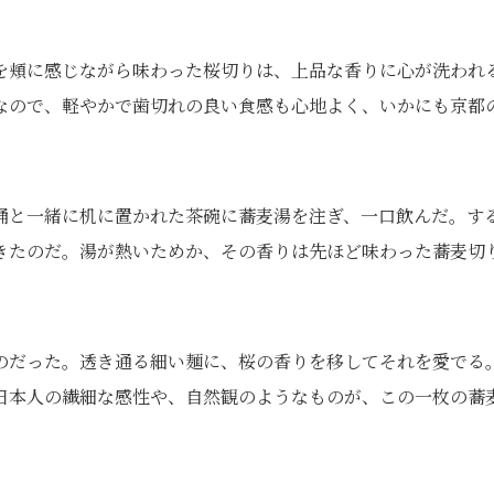
を頬に感じながら味わった桜切りは、上品な香りに心が洗われ
なので、軽やかで歯切れの良い食感も心地よく、いかにも京都
桶と一緒に机に置かれた茶碗に蕎麦湯を注ぎ、一口飲んだ。す
きたのだ。湯が熱いためか、その香りは先ほど味わった蕎麦切
のだった。透き通る細い麺に、桜の香りを移してそれを愛でる
日本人の繊細な感性や、自然観のようなものが、この一枚の蕎