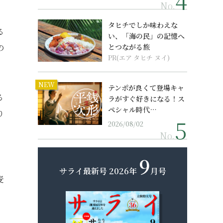
No.
タヒチでしか味わえな
る
い、「海の民」の記憶へ
の
とつながる旅
PR(エア タヒチ ヌイ)
NEW
テンポが良くて登場キャ
る
ラがすぐ好きになる！ス
ペシャル時代…
り
2026/08/02
No.
9
。
サライ最新号
2026年
月号
麦