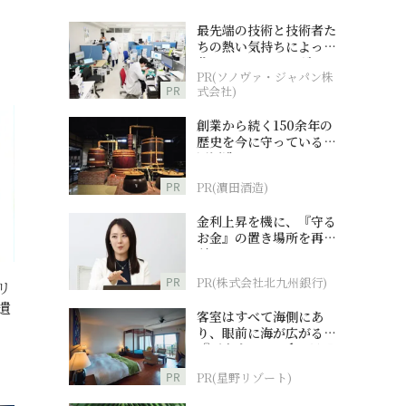
最先端の技術と技術者た
ちの熱い気持ちによって
作られているオーダーメ
PR(ソノヴァ・ジャパン株
イド補聴器
PR
式会社)
創業から続く150余年の
歴史を今に守っている濵
田酒造
PR
PR(濵田酒造)
金利上昇を機に、『守る
お金』の置き場所を再検
討
PR
PR(株式会社北九州銀行)
リ
遺
客室はすべて海側にあ
り、眼前に海が広がる
『西表島ホテル by 星野
リゾート』
PR
PR(星野リゾート)