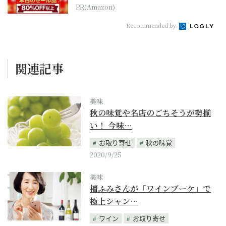
本気が...
PR(Amazon)
Recommended by
関連記事
美味
秋の味覚や名店のごちそうが勢揃
い！ 今味…
お取り寄せ
秋の味覚
2020/9/25
美味
檀ふみさんが「ワインブーケ」で
極上シャン…
ワイン
お取り寄せ