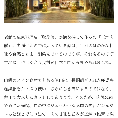
老舗の広東料理店『聘珍樓』が満を持して作った「正宗肉
饅」。老麺生地の中に入っている餡は、生地のほのかな甘
味や食感ともよく馴染んでいるのですが、それもそのはず
生地に一番よく合う食材が日本全国から集められました。
肉饅のメイン食材でもある豚肉は、長期飼育された鹿児島
産黒豚をたっぷり使い、さらにひき肉にするのではなく、
包丁で大ぶりにカットしてあります。そのため、肉塊に歯
をあてた途端、口の中にジューシーな豚肉の肉汁がジュワ
～っとほとばしり出て、肉の甘味と旨みが広がり椎茸の深