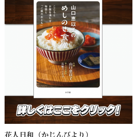
花人日和（かじんびより）