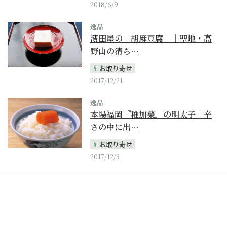
2018/6/9
逸品
濱田屋の「胡麻豆腐」｜聖地・高
野山の清ら…
お取り寄せ
2017/12/21
逸品
本場福岡『稚加榮』の明太子｜辛
さの中に出…
お取り寄せ
2017/12/3