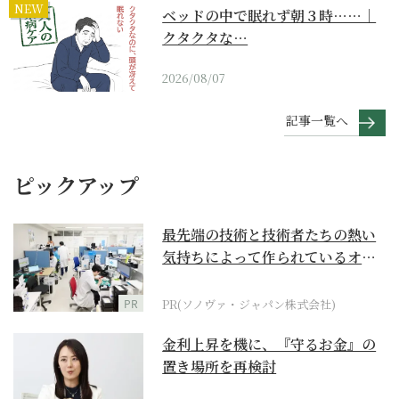
NEW
ベッドの中で眠れず朝３時……｜
クタクタな…
2026/08/07
記事一覧へ
ピックアップ
最先端の技術と技術者たちの熱い
気持ちによって作られているオー
ダーメイド補聴器
PR
PR(ソノヴァ・ジャパン株式会社)
金利上昇を機に、『守るお金』の
置き場所を再検討