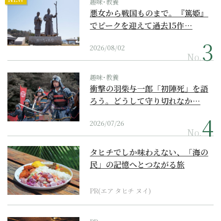
趣味･教養
悪女から戦国ものまで。『篤姫』
でピークを迎えて過去15作…
2026/08/02
No.
趣味･教養
衝撃の羽柴与一郎「初陣死」を語
ろう。どうして守り切れなか…
2026/07/26
No.
タヒチでしか味わえない、「海の
民」の記憶へとつながる旅
PR(エア タヒチ ヌイ)