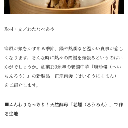
取材・文／わたなべあや
寒風が頬をかすめる季節、鍋や熱燗など温かい食事が恋し
くなります。そんな時に熱々の肉饅を頬張るというのはい
かがでしょうか。創業130余年の老舗中華『聘珍樓（へい
ちんろう）』の新製品「正宗肉饅（せいそうにくまん）」
をご紹介します。
■ふんわりもっちり！天然酵母「老麺（ろうみん）」で作
る生地