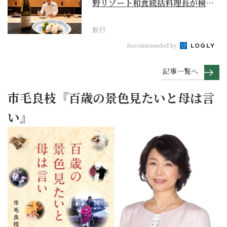
野リゾート和食統括料理長が検証
【ワイン×和食 至...
旅行
Recommended by
記事一覧へ
市毛良枝『百歳の景色見たいと母は言
い』