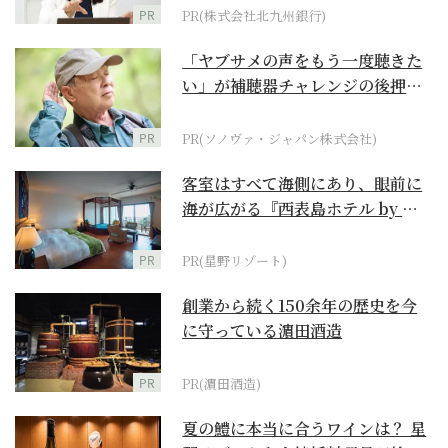
PR
PR(株式会社北九州銀行)
「ヤブサメの声をもう一度聴きた
い」が補聴器チャレンジの後押し
に
PR
PR(ソノヴァ・ジャパン株式会社)
客室はすべて海側にあり、眼前に
海が広がる『西表島ホテル by 星
野リゾート』
PR
PR(星野リゾート)
創業から続く150余年の歴史を今
に守っている濵田酒造
PR
PR(濵田酒造)
夏の鱧に本当に合うワインは？ 星