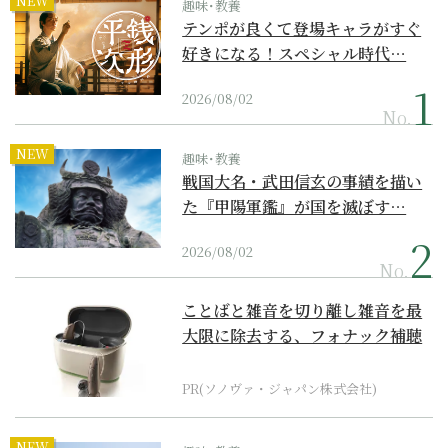
NEW
趣味･教養
テンポが良くて登場キャラがすぐ
好きになる！スペシャル時代…
2026/08/02
No.
NEW
趣味･教養
戦国大名・武田信玄の事績を描い
た『甲陽軍鑑』が国を滅ぼす…
2026/08/02
No.
ことばと雑音を切り離し雑音を最
大限に除去する、フォナック補聴
器の最上位モデル
PR(ソノヴァ・ジャパン株式会社)
NEW