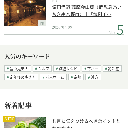
PR
濵田酒造 薩摩金山蔵（鹿児島県い
ちき串木野市）｜「焼酎王…
PR
2026/07/09
No.
人気のキーワード
豊臣兄弟！
クルマ
減塩レシピ
マネー
認知症
定年後の歩き方
老人ホーム
京都
漢方
新着記事
NEW
８月に気をつけるべきポイントと