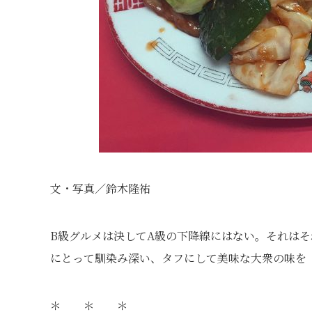
文・写真／鈴木隆祐
B級グルメは決してA級の下降線にはない。それは
にとって馴染み深い、タフにして美味な大衆の味を
＊ ＊ ＊