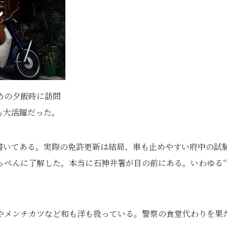
めの夕飯時に訪問
も大活躍だった。
書いてある。実際の免許更新は結局、車も止めやすい府中の試
っぺんに了解した。本当に石神井署が目の前にある。いわゆる“
やメンチカツなど和も洋も扱っている。警察の食堂代わりを果