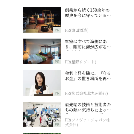
創業から続く150余年の
歴史を今に守っている濵
田酒造
PR
PR(濵田酒造)
客室はすべて海側にあ
り、眼前に海が広がる
『西表島ホテル by 星野
リゾート』
PR
PR(星野リゾート)
金利上昇を機に、『守る
お金』の置き場所を再検
討
PR
PR(株式会社北九州銀行)
最先端の技術と技術者た
ちの熱い気持ちによって
作られているオーダーメ
！
PR(ソノヴァ・ジャパン株
イド補聴器
PR
式会社)