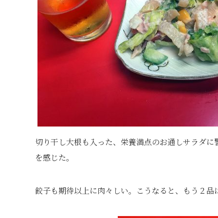
切り干し大根も入った、栄養満点のお通しサラダに
を感じた。
餃子も期待以上に肉々しい。こうなると、もう２品