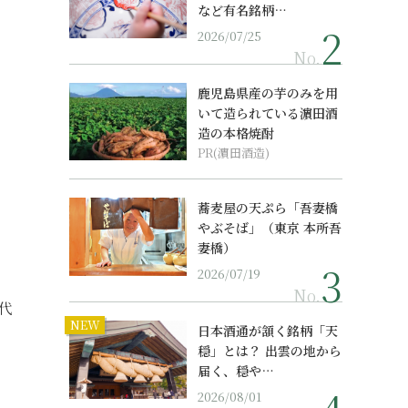
など有名銘柄…
2026/07/25
No.
鹿児島県産の芋のみを用
いて造られている濵田酒
造の本格焼酎
PR(濵田酒造)
蕎麦屋の天ぷら「吾妻橋
やぶそば」（東京 本所吾
妻橋）
2026/07/19
No.
代
NEW
日本酒通が頷く銘柄「天
。
穏」とは？ 出雲の地から
届く、穏や…
2026/08/01