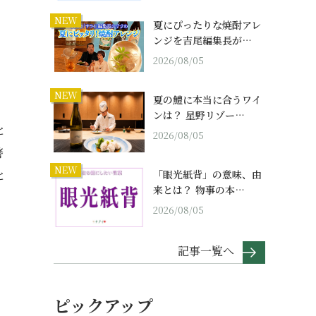
NEW
夏にぴったりな焼酎アレ
ンジを吉尾編集長が…
2026/08/05
NEW
夏の鱧に本当に合うワイ
ンは？ 星野リゾー…
と
2026/08/05
警
NEW
と
「眼光紙背」の意味、由
来とは？ 物事の本…
2026/08/05
記事一覧へ
ピックアップ