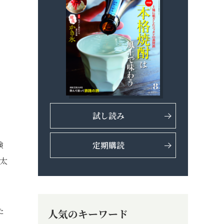
試し読み
験
定期購読
太
た
人気のキーワード