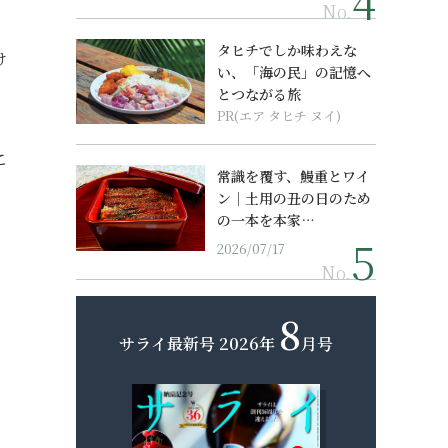
No.
タヒチでしか味わえな
け
い、「海の民」の記憶へ
とつながる旅
PR(エア タヒチ ヌイ)
こ
常識を覆す、鰻重とワイ
。
ン｜土用の丑の日のため
の一本を本家…
2026/07/17
No.
8
サライ最新号
2026年
月号