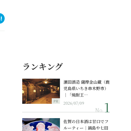
ランキング
濵田酒造 薩摩金山蔵（鹿
児島県いちき串木野市）
｜「焼酎王…
PR
2026/07/09
No.
佐賀の日本酒は甘口でフ
ルーティー｜鍋島や七田