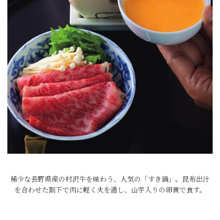
稀少な長野県産の村沢牛を味わう、人気の「すき鍋」。昆布出汁
を合わせた割下で肉に軽く火を通し、山芋入りの卵黄で食す。