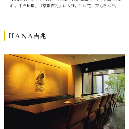
れ。平成16年、『京都吉兆』に入社。生け花、茶も学んだ。
ＨＡＮＡ吉兆