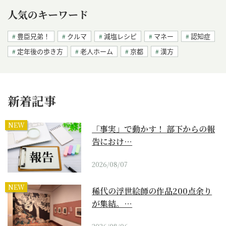
人気のキーワード
豊臣兄弟！
クルマ
減塩レシピ
マネー
認知症
定年後の歩き方
老人ホーム
京都
漢方
新着記事
NEW
「事実」で動かす！ 部下からの報
告におけ…
2026/08/07
NEW
稀代の浮世絵師の作品200点余り
が集結。…