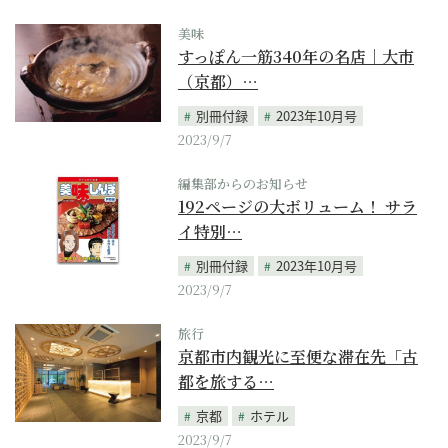
美味
すっぽん一筋340年の名店｜大市
（京都）…
別冊付録
2023年10月号
2023/9/7
編集部からのお知らせ
192ページの大ボリューム！ サラ
イ特別…
別冊付録
2023年10月号
2023/9/7
旅行
京都市内観光に至便な滞在先「古
都を旅する…
京都
ホテル
2023/9/7