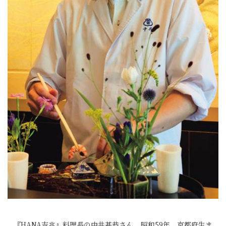
『HANA吉兆』料理長の中井甚恭さん。昭和59年、京都府生ま