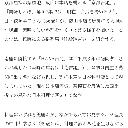
京都屈指の景勝地、嵐山に本店を構える『京都吉兆』。
『美味しんぼ』第107集では、現在、会長を務める２代
目・徳岡孝二さん（86歳）が、嵐山本店の厨房にて大胆か
つ繊細に素晴らしい料理をつくりあげる様子を描いた。こ
こでは、祇園にある系列店『HANA吉兆』を紹介する。
南座に隣接する『HANA吉兆』は、平成３年に徳岡孝二さ
んが興した（当時の店名は『花吉兆』）。当初は南座の幕
間に出す料理なども供し、街に根差す日本料理店として親
しまれていた。現在は本店同様、茶懐石を反映した四季
折々の風雅な日本料理で客をもてなす。
料理はいずれも美麗だが、なかでも八寸は見事だ。料理長
の中井甚恭さん（39歳）は、料理に添える花を生けながら