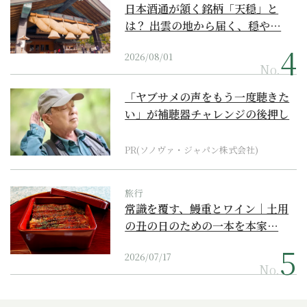
日本酒通が頷く銘柄「天穏」と
は？ 出雲の地から届く、穏や…
2026/08/01
No.
「ヤブサメの声をもう一度聴きた
い」が補聴器チャレンジの後押し
に
PR(ソノヴァ・ジャパン株式会社)
旅行
常識を覆す、鰻重とワイン｜土用
の丑の日のための一本を本家…
2026/07/17
No.