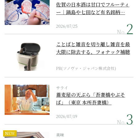
佐賀の日本酒は甘口でフルーティ
ー｜鍋島や七田など有名銘柄…
2026/07/25
No.
ことばと雑音を切り離し雑音を最
大限に除去する、フォナック補聴
器の最上位モデル
PR(ソノヴァ・ジャパン株式会社)
サライ
蕎麦屋の天ぷら「吾妻橋やぶそ
ば」（東京 本所吾妻橋）
2026/07/19
No.
NEW
美味