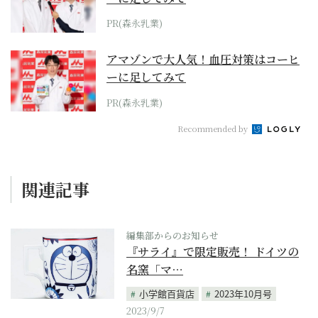
PR(森永乳業)
アマゾンで大人気！血圧対策はコーヒ
ーに足してみて
PR(森永乳業)
Recommended by
関連記事
編集部からのお知らせ
『サライ』で限定販売！ ドイツの
名窯「マ…
小学館百貨店
2023年10月号
2023/9/7