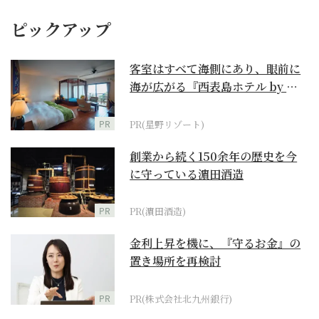
ピックアップ
客室はすべて海側にあり、眼前に
海が広がる『西表島ホテル by 星
野リゾート』
PR
PR(星野リゾート)
創業から続く150余年の歴史を今
に守っている濵田酒造
PR
PR(濵田酒造)
金利上昇を機に、『守るお金』の
置き場所を再検討
PR
PR(株式会社北九州銀行)