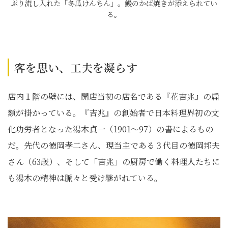
ぷり流し入れた「冬瓜けんちん」。鰻のかば焼きが添えられてい
る。
客を思い、工夫を凝らす
店内１階の壁には、開店当初の店名である『花吉兆』の扁
額が掛かっている。『吉兆』の創始者で日本料理界初の文
化功労者となった湯木貞一（1901～97）の書によるもの
だ。先代の徳岡孝二さん、現当主である３代目の徳岡邦夫
さん（63歳）、そして「吉兆」の厨房で働く料理人たちに
も湯木の精神は脈々と受け継がれている。