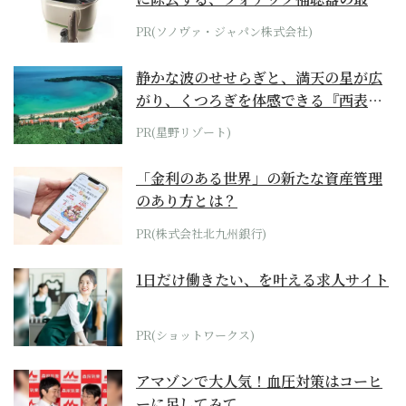
位モデル
PR(ソノヴァ・ジャパン株式会社)
静かな波のせせらぎと、満天の星が広
がり、くつろぎを体感できる『西表島
ホテル by...
PR(星野リゾート)
「金利のある世界」の新たな資産管理
のあり方とは？
PR(株式会社北九州銀行)
1日だけ働きたい、を叶える求人サイト
PR(ショットワークス)
アマゾンで大人気！血圧対策はコーヒ
ーに足してみて