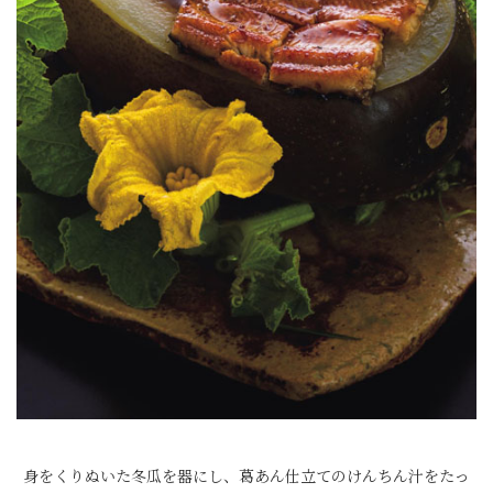
身をくりぬいた冬瓜を器にし、葛あん仕立てのけんちん汁をたっ