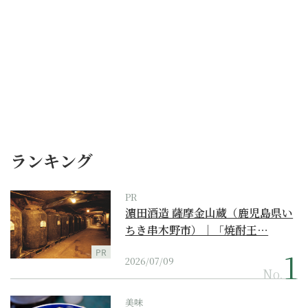
ランキング
PR
濵田酒造 薩摩金山蔵（鹿児島県い
ちき串木野市）｜「焼酎王…
PR
2026/07/09
No.
美味