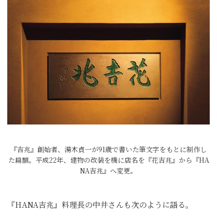
『吉兆』創始者、湯木貞一が91歳で書いた筆文字をもとに制作し
た扁額。平成22年、建物の改装を機に店名を『花吉兆』から『HA
NA吉兆』へ変更。
『HANA吉兆』料理長の中井さんも次のように語る。