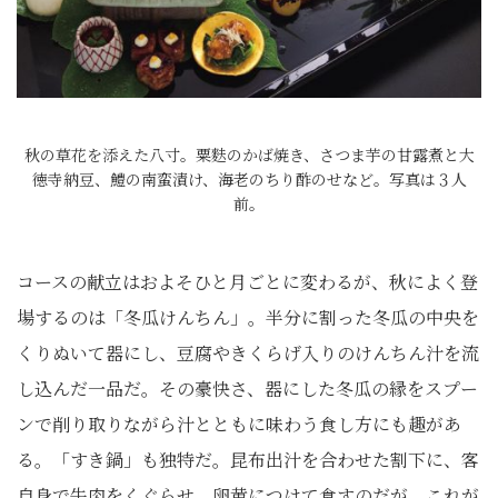
秋の草花を添えた八寸。粟麩のかば焼き、さつま芋の甘露煮と大
徳寺納豆、鱧の南蛮漬け、海老のちり酢のせなど。写真は３人
前。
コースの献立はおよそひと月ごとに変わるが、秋によく登
場するのは「冬瓜けんちん」。半分に割った冬瓜の中央を
くりぬいて器にし、豆腐やきくらげ入りのけんちん汁を流
し込んだ一品だ。その豪快さ、器にした冬瓜の縁をスプー
ンで削り取りながら汁とともに味わう食し方にも趣があ
る。「すき鍋」も独特だ。昆布出汁を合わせた割下に、客
自身で牛肉をくぐらせ、卵黄につけて食すのだが、これが