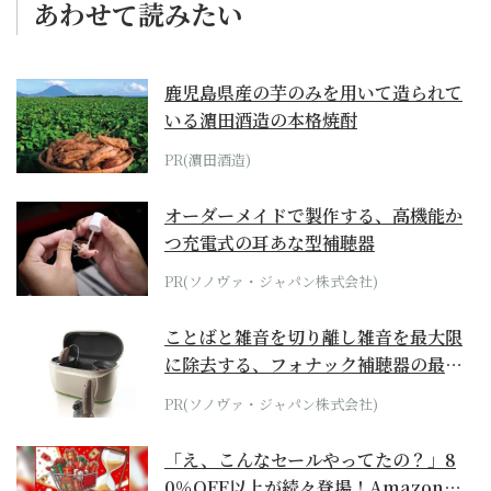
あわせて読みたい
鹿児島県産の芋のみを用いて造られて
いる濵田酒造の本格焼酎
PR(濵田酒造)
オーダーメイドで製作する、高機能か
つ充電式の耳あな型補聴器
PR(ソノヴァ・ジャパン株式会社)
ことばと雑音を切り離し雑音を最大限
に除去する、フォナック補聴器の最上
位モデル
PR(ソノヴァ・ジャパン株式会社)
「え、こんなセールやってたの？」8
0％OFF以上が続々登場！Amazonの