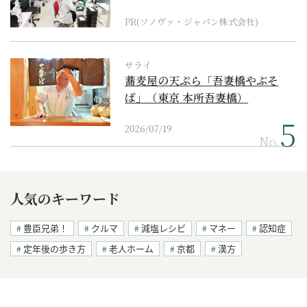
ダーメイド補聴器
PR(ソノヴァ・ジャパン株式会社)
サライ
蕎麦屋の天ぷら「吾妻橋やぶそ
ば」（東京 本所吾妻橋）
2026/07/19
No.
人気のキーワード
豊臣兄弟！
クルマ
減塩レシピ
マネー
認知症
定年後の歩き方
老人ホーム
京都
漢方