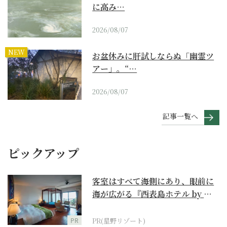
に高み…
2026/08/07
NEW
お盆休みに肝試しならぬ「幽霊ツ
アー」。“…
2026/08/07
記事一覧へ
ピックアップ
客室はすべて海側にあり、眼前に
海が広がる『西表島ホテル by 星
野リゾート』
PR
PR(星野リゾート)