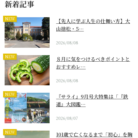
新着記事
NEW
【先人に学ぶ人生の仕舞い方】大
山捨松・5…
2026/08/08
NEW
８月に気をつけるべきポイントと
おすすめレ…
2026/08/08
NEW
『サライ』9月号大特集は「『鉄
道』大図鑑…
2026/08/07
NEW
101歳で亡くなるまで「初心」を胸