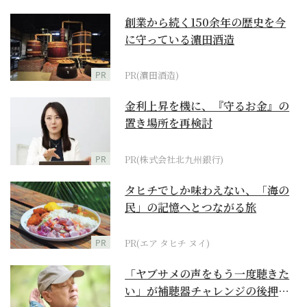
創業から続く150余年の歴史を今
に守っている濵田酒造
PR
PR(濵田酒造)
金利上昇を機に、『守るお金』の
置き場所を再検討
PR
PR(株式会社北九州銀行)
タヒチでしか味わえない、「海の
民」の記憶へとつながる旅
PR
PR(エア タヒチ ヌイ)
「ヤブサメの声をもう一度聴きた
い」が補聴器チャレンジの後押し