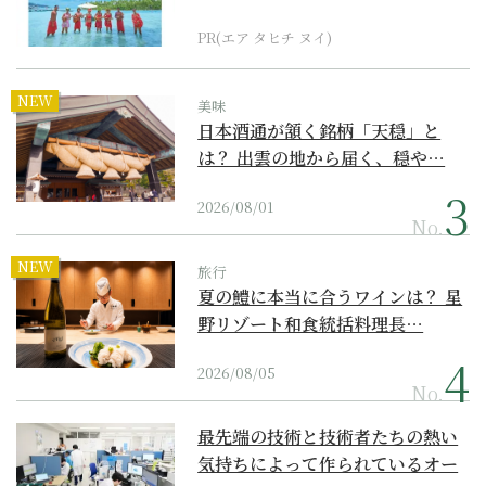
界遺産からみえてくる...
PR(エア タヒチ ヌイ)
NEW
美味
日本酒通が頷く銘柄「天穏」と
は？ 出雲の地から届く、穏や…
2026/08/01
No.
NEW
旅行
夏の鱧に本当に合うワインは？ 星
野リゾート和食統括料理長…
2026/08/05
No.
最先端の技術と技術者たちの熱い
気持ちによって作られているオー