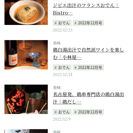
ジビエ出汁のフランスおでん｜
Bistro…
おでん
2022年12月号
2022/12/23
美味
鶏白湯出汁で自然派ワインを楽し
む｜小林屋…
おでん
2022年12月号
2022/12/14
美味
名古屋発、鶏串専門店の鶏白湯出
汁｜鶏だし…
おでん
2022年12月号
2022/12/9
美味