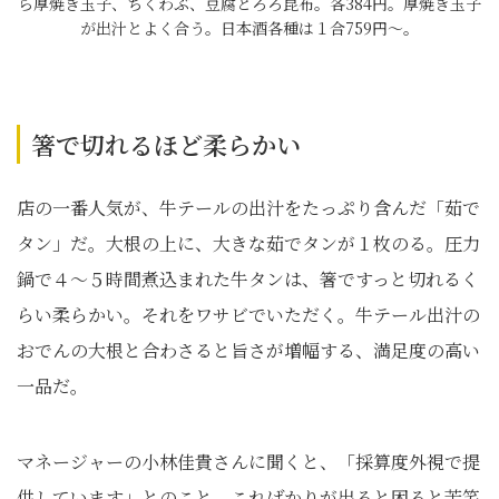
ら厚焼き玉子、ちくわぶ、豆腐とろろ昆布。各384円。厚焼き玉子
が出汁とよく合う。日本酒各種は１合759円〜。
箸で切れるほど柔らかい
店の一番人気が、牛テールの出汁をたっぷり含んだ「茹で
タン」だ。大根の上に、大きな茹でタンが１枚のる。圧力
鍋で４〜５時間煮込まれた牛タンは、箸ですっと切れるく
らい柔らかい。それをワサビでいただく。牛テール出汁の
おでんの大根と合わさると旨さが増幅する、満足度の高い
一品だ。
マネージャーの小林佳貴さんに聞くと、「採算度外視で提
供しています」とのこと。こればかりが出ると困ると苦笑