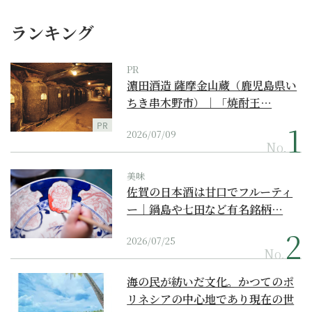
ランキング
PR
濵田酒造 薩摩金山蔵（鹿児島県い
ちき串木野市）｜「焼酎王…
PR
2026/07/09
No.
美味
佐賀の日本酒は甘口でフルーティ
ー｜鍋島や七田など有名銘柄…
2026/07/25
No.
海の民が紡いだ文化。かつてのポ
リネシアの中心地であり現在の世