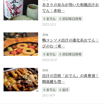
あさりの旨みが効いた和風出汁お
でん｜赤坂…
おでん
2022年12月号
2022/12/1
美味
鴨コンソメ出汁の進化系おでん｜
びのむ（東…
おでん
2022年12月号
2022/11/17
美味
出汁の芸術「おでん」の真骨頂！
開高健も惚…
おでん
出汁
2017/4/9