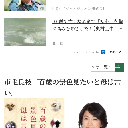
に
PR
PR(ソノヴァ・ジャパン株式会社)
101歳で亡くなるまで「初心」を胸
に高みをめざした!!【奥村土牛—名
作でたどる1...
催し物
Recommended by
記事一覧へ
市毛良枝『百歳の景色見たいと母は言
い』