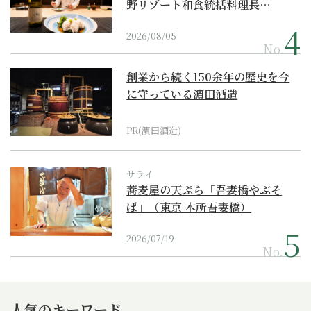
野リゾート和食統括料理長…
2026/08/05
No.
創業から続く150余年の歴史を今
に守っている濵田酒造
PR(濵田酒造)
サライ
蕎麦屋の天ぷら「吾妻橋やぶそ
ば」（東京 本所吾妻橋）
2026/07/19
No.
人気のキーワード