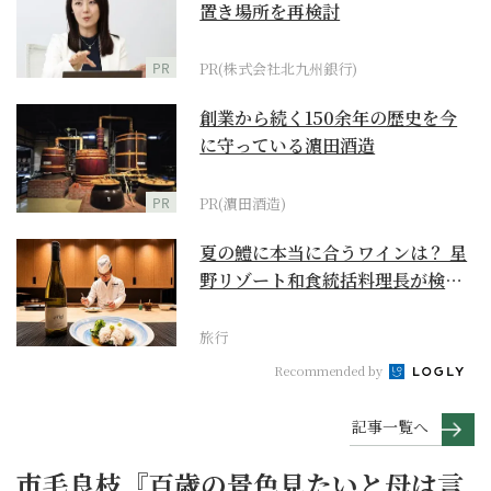
置き場所を再検討
PR
PR(株式会社北九州銀行)
創業から続く150余年の歴史を今
に守っている濵田酒造
PR
PR(濵田酒造)
夏の鱧に本当に合うワインは？ 星
野リゾート和食統括料理長が検証
【ワイン×和食 至...
旅行
Recommended by
記事一覧へ
市毛良枝『百歳の景色見たいと母は言