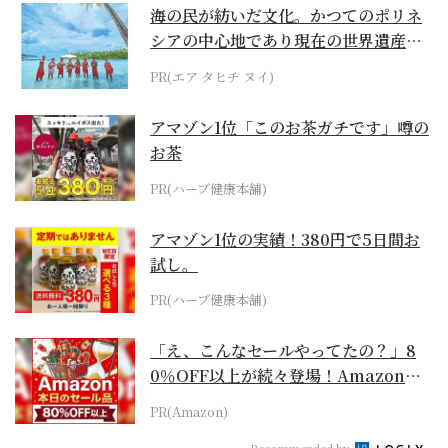
海の民が紡いだ文化。かつてのポリネ
シアの中心地であり現在の世界遺産か
らみえてくる...
PR(エア タヒチ ヌイ)
アマゾン1位「このお茶ガチです」噂の
お茶
PR(ハーブ健康本舗)
アマゾン1位の実績！380円で5日間お
試し。
PR(ハーブ健康本舗)
「え、こんなセールやってたの？」8
0％OFF以上が続々登場！Amazonの
本気が...
PR(Amazon)