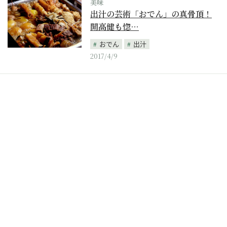
美味
出汁の芸術「おでん」の真骨頂！
開高健も惚…
おでん
出汁
2017/4/9