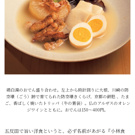
鶏白湯のおでん盛り合わせ。左上から時計回りに大根、川崎の防
空壕（ごう）跡で育てられた防空壕きくらげ、京都の餅麩 、たま
ご、香ばしく焼いたトリッパ（牛の胃袋）。仏のアルザスのオレン
ジワインとともに。おでんは150〜400円。
五反田で旨い洋食というと、必ず名前があがる『小林食