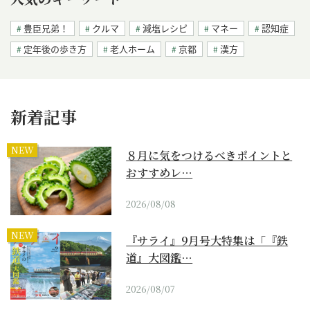
豊臣兄弟！
クルマ
減塩レシピ
マネー
認知症
定年後の歩き方
老人ホーム
京都
漢方
新着記事
NEW
８月に気をつけるべきポイントと
おすすめレ…
2026/08/08
NEW
『サライ』9月号大特集は「『鉄
道』大図鑑…
2026/08/07