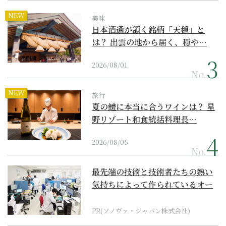
NEW
美味
日本酒通が頷く銘柄「天穏」と
は？ 出雲の地から届く、穏や…
2026/08/01
No.
NEW
旅行
夏の鱧に本当に合うワインは？ 星
野リゾート和食統括料理長…
2026/08/05
No.
最先端の技術と技術者たちの熱い
気持ちによって作られているオー
ダーメイド補聴器
PR(ソノヴァ・ジャパン株式会社)