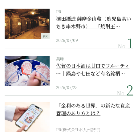
PR
濵田酒造 薩摩金山蔵（鹿児島県い
ちき串木野市）｜「焼酎王…
PR
2026/07/09
No.
美味
佐賀の日本酒は甘口でフルーティ
ー｜鍋島や七田など有名銘柄…
2026/07/25
No.
「金利のある世界」の新たな資産
管理のあり方とは？
PR(株式会社北九州銀行)