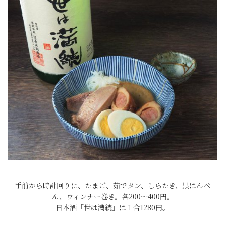
手前から時計回りに、たまご、茹でタン、しらたき、黒はんぺ
ん、ウィンナー巻き。各200〜400円。
日本酒「世は満続」は１合1280円。