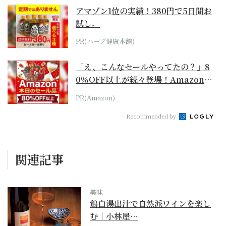
アマゾン1位の実績！380円で5日間お
試し。
PR(ハーブ健康本舗)
「え、こんなセールやってたの？」8
0％OFF以上が続々登場！Amazonの
本気が...
PR(Amazon)
Recommended by
関連記事
美味
鶏白湯出汁で自然派ワインを楽し
む｜小林屋…