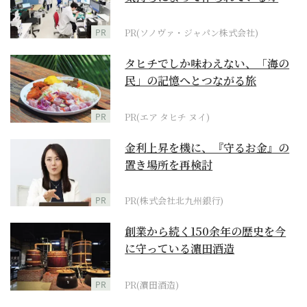
ダーメイド補聴器
PR
PR(ソノヴァ・ジャパン株式会社)
タヒチでしか味わえない、「海の
民」の記憶へとつながる旅
PR
PR(エア タヒチ ヌイ)
金利上昇を機に、『守るお金』の
置き場所を再検討
PR
PR(株式会社北九州銀行)
創業から続く150余年の歴史を今
に守っている濵田酒造
PR
PR(濵田酒造)