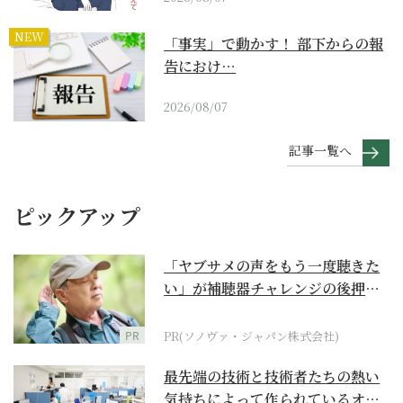
NEW
「事実」で動かす！ 部下からの報
告におけ…
2026/08/07
記事一覧へ
ピックアップ
「ヤブサメの声をもう一度聴きた
い」が補聴器チャレンジの後押し
に
PR
PR(ソノヴァ・ジャパン株式会社)
最先端の技術と技術者たちの熱い
気持ちによって作られているオー