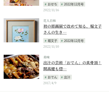
おせち
2022年12月号
2022/11/16
花人日和
初の原画展で改めて知る、堀文子
さんの生き…
堀文子
2022年12月号
2022/11/10
美味
出汁の芸術「おでん」の真骨頂！
開高健も惚…
おでん
出汁
2017/4/9