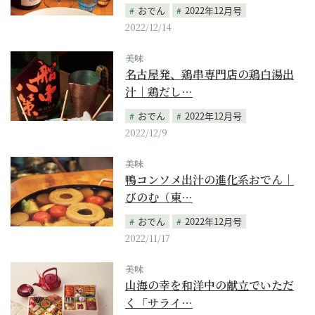
おでん
2022年12月号
2022/12/14
美味
名古屋発、鶏串専門店の鶏白湯出
汁｜鶏だし…
おでん
2022年12月号
2022/12/9
美味
鴨コンソメ出汁の進化系おでん｜
びのむ（東…
おでん
2022年12月号
2022/11/17
美味
山海の幸を和洋中の献立でいただ
く「サライ…