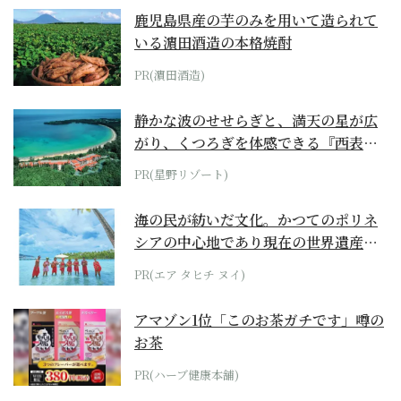
鹿児島県産の芋のみを用いて造られて
いる濵田酒造の本格焼酎
PR(濵田酒造)
静かな波のせせらぎと、満天の星が広
がり、くつろぎを体感できる『西表島
ホテル by...
PR(星野リゾート)
海の民が紡いだ文化。かつてのポリネ
シアの中心地であり現在の世界遺産か
らみえてくる...
PR(エア タヒチ ヌイ)
アマゾン1位「このお茶ガチです」噂の
お茶
PR(ハーブ健康本舗)