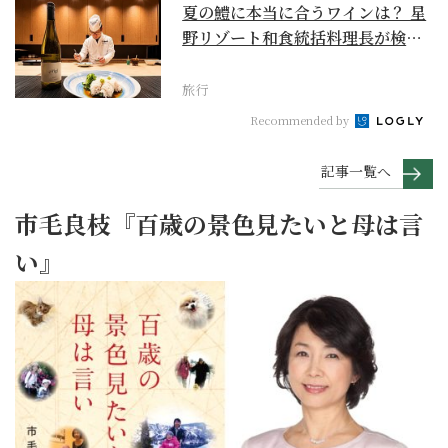
夏の鱧に本当に合うワインは？ 星
野リゾート和食統括料理長が検証
【ワイン×和食 至...
旅行
Recommended by
記事一覧へ
市毛良枝『百歳の景色見たいと母は言
い』