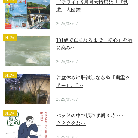
『サライ』9月号大特集は「『鉄
道』大図鑑…
2026/08/07
NEW
101歳で亡くなるまで「初心」を胸
に高み…
2026/08/07
NEW
お盆休みに肝試しならぬ「幽霊ツ
アー」。“…
2026/08/07
NEW
ベッドの中で眠れず朝３時……｜
クタクタな…
2026/08/07