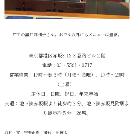
店主の諸井麻利子さん。おでん以外にもメニューは豊富。
東京都港区赤坂3-15-3 忍路ビル２階
電話：03・5561・0717
営業時間：17時〜翌３時（月曜〜金曜）、17時〜23時
（土曜）
定休日：日曜、祝日、年末年始
交通：地下鉄赤坂駅より徒歩約３分、地下鉄赤坂見附駅よ
り徒歩約５分 26席。
取材・文／宇野正樹 撮影／泉 健太