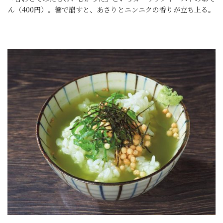
ん（400円）。箸で崩すと、あさりとニンニクの香りが立ち上る。