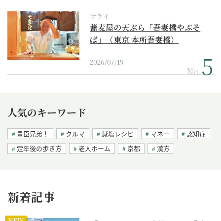
サライ
蕎麦屋の天ぷら「吾妻橋やぶそ
ば」（東京 本所吾妻橋）
2026/07/19
No.
人気のキーワード
豊臣兄弟！
クルマ
減塩レシピ
マネー
認知症
定年後の歩き方
老人ホーム
京都
漢方
新着記事
NEW