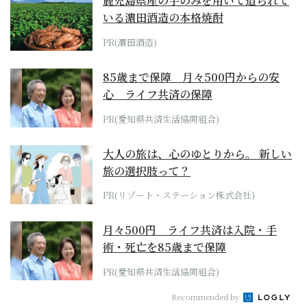
鹿児島県産の芋のみを用いて造られて
いる濵田酒造の本格焼酎
PR(濵田酒造)
85歳まで保障 月々500円からの安
心 ライフ共済の保障
PR(愛知県共済生活協同組合)
大人の旅は、心のゆとりから。 新しい
旅の選択肢って？
PR(リゾート・ステーション株式会社)
月々500円 ライフ共済は入院・手
術・死亡を85歳まで保障
PR(愛知県共済生活協同組合)
Recommended by