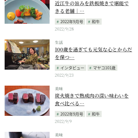
近江牛の旨みを鉄板焼きで堪能で
きる老舗｜…
2022年9月号
和牛
2022/9/28
生活
100歳を過ぎても元気な心とからだ
を保つ…
インタビュー
マヤコ101歳
2022/9/23
美味
炭火焼きで熟成肉の深い味わいを
食べ比べる…
2022年9月号
和牛
2022/9/9
美味