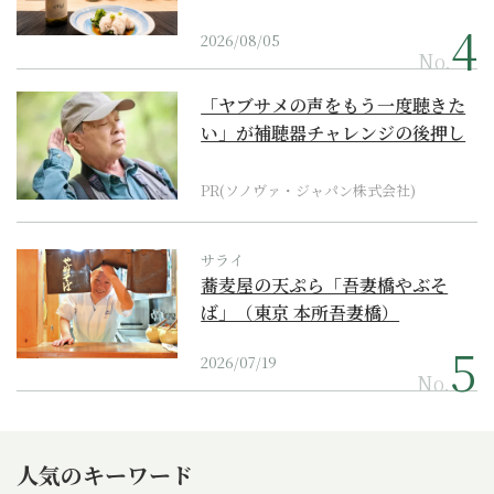
2026/08/05
No.
「ヤブサメの声をもう一度聴きた
い」が補聴器チャレンジの後押し
に
PR(ソノヴァ・ジャパン株式会社)
サライ
蕎麦屋の天ぷら「吾妻橋やぶそ
ば」（東京 本所吾妻橋）
2026/07/19
No.
人気のキーワード