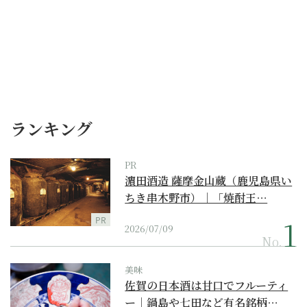
ランキング
PR
濵田酒造 薩摩金山蔵（鹿児島県い
ちき串木野市）｜「焼酎王…
PR
2026/07/09
No.
美味
佐賀の日本酒は甘口でフルーティ
ー｜鍋島や七田など有名銘柄…