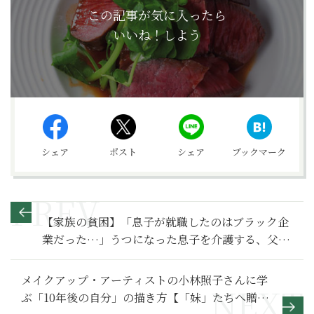
この記事が気に入ったら
いいね！しよう
シェア
ポスト
シェア
ブックマーク
【家族の貧困】「息子が就職したのはブラック企
業だった…」うつになった息子を介護する、父親
の後悔～その２～
メイクアップ・アーティストの小林照子さんに学
ぶ「10年後の自分」の描き方【「妹」たちへ贈る