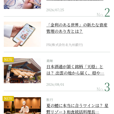
2026/07/25
No.
「金利のある世界」の新たな資産
管理のあり方とは？
PR(株式会社北九州銀行)
NEW
美味
日本酒通が頷く銘柄「天穏」と
は？ 出雲の地から届く、穏や…
2026/08/01
No.
NEW
旅行
夏の鱧に本当に合うワインは？ 星
野リゾート和食統括料理長…