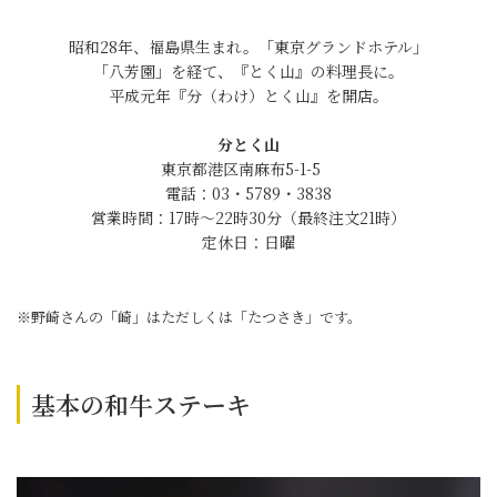
昭和28年、福島県生まれ。「東京グランドホテル」
「八芳園」を経て、『とく山』の料理長に。
平成元年『分（わけ）とく山』を開店。
分とく山
東京都港区南麻布5-1-5
電話：03・5789・3838
営業時間：17時～22時30分（最終注文21時）
定休日：日曜
※野崎さんの「崎」はただしくは「たつさき」です。
基本の和牛ステーキ