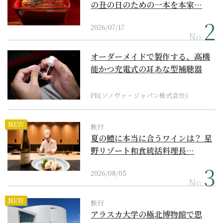
の丑の日のための一本を本家…
2026/07/17
No.
オーダーメイドで製作する、高機
能かつ充電式の耳あな型補聴器
PR(ソノヴァ・ジャパン株式会社)
NEW
旅行
夏の鱧に本当に合うワインは？ 星
野リゾート和食統括料理長…
2026/08/05
No.
NEW
旅行
アラスカ大学の極北博物館で思