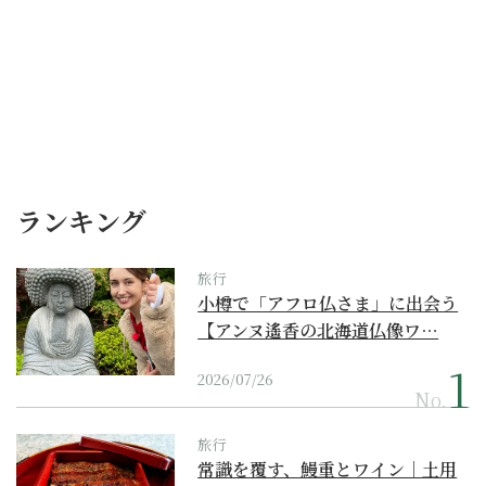
ランキング
旅行
小樽で「アフロ仏さま」に出会う
【アンヌ遙香の北海道仏像ワ…
2026/07/26
No.
旅行
常識を覆す、鰻重とワイン｜土用