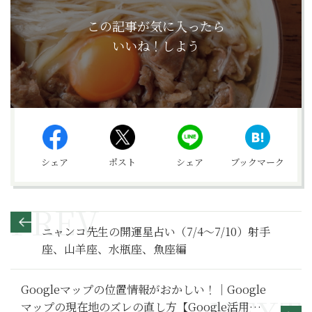
この記事が気に入ったら
いいね！しよう
シェア
ポスト
シェア
ブックマーク
ニャンコ先生の開運星占い（7/4～7/10）射手
座、山羊座、水瓶座、魚座編
Googleマップの位置情報がおかしい！｜Google
マップの現在地のズレの直し方【Google活用基