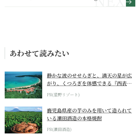
本のき】
あわせて読みたい
静かな波のせせらぎと、満天の星が広
がり、くつろぎを体感できる『西表島
ホテル by...
PR(星野リゾート)
鹿児島県産の芋のみを用いて造られて
いる濵田酒造の本格焼酎
PR(濵田酒造)