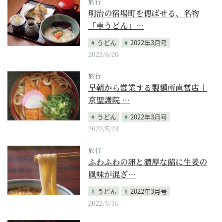
旅行
明治の宿場町を偲ばせる、名物
「車うどん」…
うどん
2022年3月号
2022/6/20
旅行
早朝から営業する製麵所直営店｜
京聖護院 …
うどん
2022年3月号
2022/5/23
旅行
ふわふわの卵と濃厚な餡に生姜の
風味が混ざ…
うどん
2022年3月号
2022/5/16