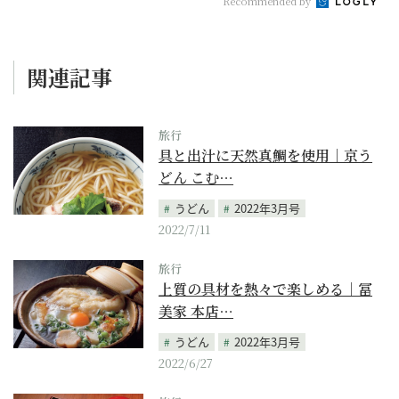
Recommended by
関連記事
旅行
具と出汁に天然真鯛を使用｜京う
どん こむ…
うどん
2022年3月号
2022/7/11
旅行
上質の具材を熱々で楽しめる｜冨
美家 本店…
うどん
2022年3月号
2022/6/27