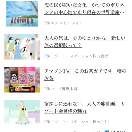
海の民が紡いだ文化。かつてのポリネ
シアの中心地であり現在の世界遺産か
らみえてくる...
PR(エア タヒチ ヌイ)
大人の旅は、心のゆとりから。 新しい
旅の選択肢って？
PR(リゾート・ステーション株式会社)
アマゾン1位「このお茶ガチです」噂の
お茶
PR(ハーブ健康本舗)
宿探しに迷わない、大人の旅計画。 リ
ゾート会員権の魅力
PR(リゾート・ステーション株式会社)