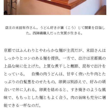
店主の末田有作さん。うどん好きが嵩（こう）じて開業を目指し
た。西陣織職人だった気質が生きる。
京都ではふんわりとやわらかな麺が主流だが、末田さんは
しっかりとコシのある麺を提供。一方で、出汁は京都風の
上品な味に仕上げた。上質な煮干しと鰹節、昆布で出汁を
とっている。 自慢の肉うどんは、甘辛く炊いた牛肉とた
っぷりの白髪葱をのせたもの。卵黄は別添えで、好みの頃
合いで丼に入れる。卵黄を絡めると、すき焼きのような風
味で、もちっとした麺ともよく合う。肉の旨味も充分に堪
能できる一杯なのだ。