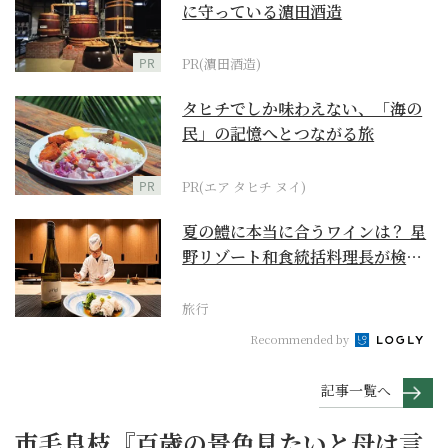
に守っている濵田酒造
PR
PR(濵田酒造)
タヒチでしか味わえない、「海の
民」の記憶へとつながる旅
PR
PR(エア タヒチ ヌイ)
夏の鱧に本当に合うワインは？ 星
野リゾート和食統括料理長が検証
【ワイン×和食 至...
旅行
Recommended by
記事一覧へ
市毛良枝『百歳の景色見たいと母は言