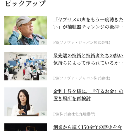
ピックアップ
「ヤブサメの声をもう一度聴きた
い」が補聴器チャレンジの後押し
に
PR
PR(ソノヴァ・ジャパン株式会社)
最先端の技術と技術者たちの熱い
気持ちによって作られているオー
ダーメイド補聴器
PR
PR(ソノヴァ・ジャパン株式会社)
金利上昇を機に、『守るお金』の
置き場所を再検討
PR
PR(株式会社北九州銀行)
創業から続く150余年の歴史を今