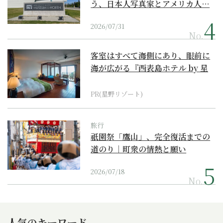
う、日本人写真家とアメリカ人…
2026/07/31
No.
客室はすべて海側にあり、眼前に
海が広がる『西表島ホテル by 星
野リゾート』
PR(星野リゾート)
旅行
祇園祭「鷹山」、完全復活までの
道のり｜町衆の情熱と願い
2026/07/18
No.
人気のキーワード